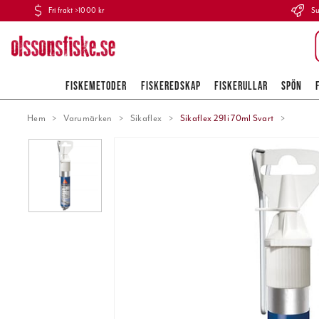
Fri frakt >1000 kr
Su
FISKEMETODER
FISKEREDSKAP
FISKERULLAR
SPÖN
Hem
Varumärken
Sikaflex
Sikaflex 291i 70ml Svart