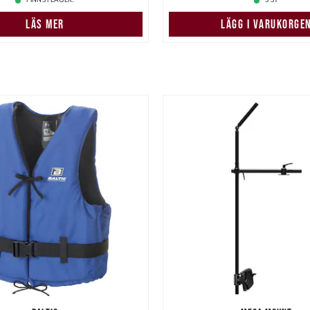
FINNS I LAGER.
5 ST
LÄS MER
LÄGG I VARUKORGE