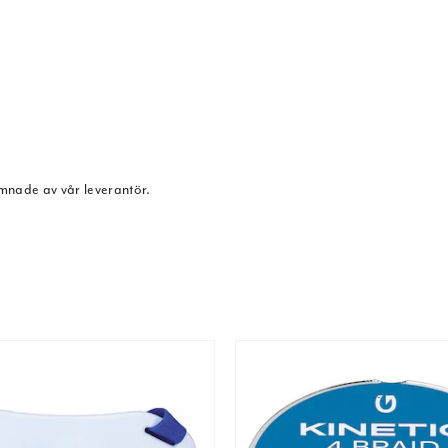
ämnade av vår leverantör.