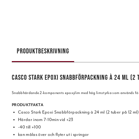
PRODUKTBESKRIVNING
CASCO STARK EPOXI SNABBFÖRPACKNING À 24 ML (2 
Snabbhärdande 2-komponents epoxylim med hög limstyrka som används för lim
PRODUKTFAKTA
Casco Stark Epoxi Snabbförpackning à 24 ml (2 tuber på 12 ml)
Härdar inom 7-10min vid +23
-40 till +100
kan målas över och flyter ut i springor