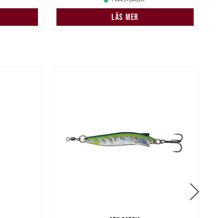
FINNS I LAGER.
N
LÄS MER