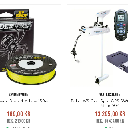
SPIDERWIRE
WATERSNAKE
wire Dura-4 Yellow 150m.
Paket WS Geo-Spot GPS SW
Fäste (#9)
Nuvarande pris
Nuvarande pris
:
169,00 kr
13 295,00 kr
13 295,00 kr
Tidigar
r
Tidigare pris
:
219,00 kr
219,00 kr
15 494,00 kr
15 494,00 kr