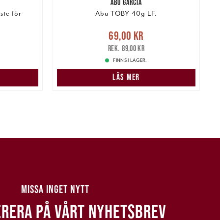
ABU GARCIA
ste för
Abu TOBY 40g LF.
:
Nuvarande pris
:
69,00 kr
Tidigare
69,00 kr
 pris
:
pris
:
89,00 kr
3
89,00 kr
FINNS I LAGER.
N
LÄS MER
MISSA INGET NYTT
RERA PÅ VÅRT NYHETSBREV