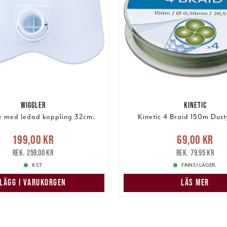
WIGGLER
KINETIC
e med ledad koppling 32cm.
Kinetic 4 Braid 150m Dus
Nuvarande pris
:
Nuvarande pris
:
69,00 k
199,00 kr
69,00 kr
r
Tidigare pris
:
259,00 kr
pris
:
79,95 kr
259,00 kr
79,95 kr
6 ST
FINNS I LAGER.
LÄGG I VARUKORGEN
LÄS MER