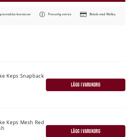
persnabba leveranser
Personlig service
Betala med Walley
ske Keps Snapback
LÄGG I VARUKORG
ske Keps Mesh Red
sh
LÄGG I VARUKORG