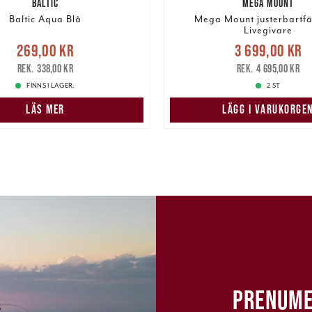
BALTIC
MEGA MOUNT
Baltic Aqua Blå
Mega Mount justerbartfä
Livegivare
Nuvarande pris
Nuvarande pris
:
269,00 kr
3 699,00 kr
3 699,00 kr
Tidigare
r
Tidigare pris
:
338,00 kr
338,00 kr
4 695,00 kr
4 695,00 kr
FINNS I LAGER.
2 ST
LÄS MER
LÄGG I VARUKORGE
PRENUME