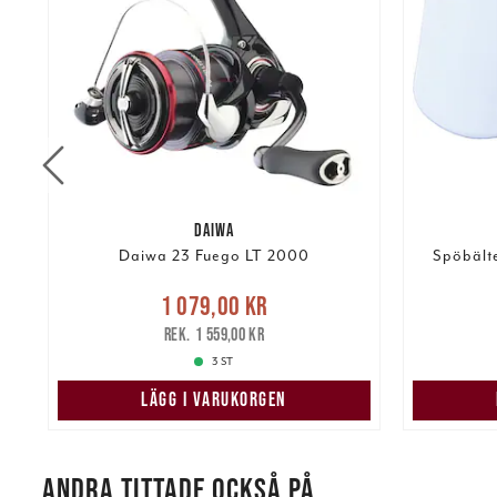
DAIWA
Daiwa 23 Fuego LT 2000
Spöbält
Nuvarande pris
:
1 079,00 kr
1 079,00 kr
Tidigare pris
:
kr
199,00 k
1 559,00 kr
1 559,00 kr
3 ST
LÄGG I VARUKORGEN
ANDRA TITTADE OCKSÅ PÅ