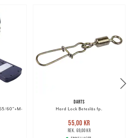
DARTS
65/60"+M-
Hard Lock Beteslås fp.
:
Nuvarande pris
:
55,00 kr
Tidigare
N
55,00 kr
e pris
:
pris
:
69,00 kr
69,00 kr