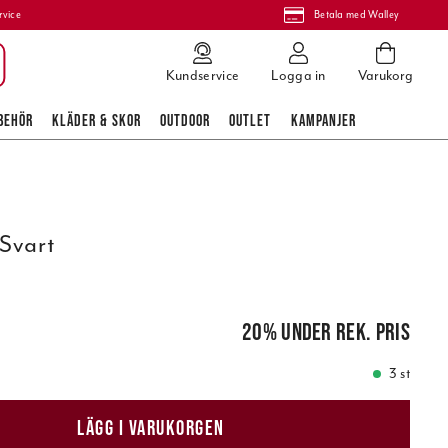
rvice
Betala med Walley
Kundservice
Logga in
Varukorg
BEHÖR
KLÄDER & SKOR
OUTDOOR
OUTLET
KAMPANJER
 Svart
pris
:
149,00 kr
20
%
under rek. pris
3 st
LÄGG I VARUKORGEN