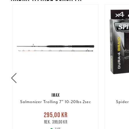
%
IMAX
Salmonizer Trolling 7" 10-20lbs 2sec
Spider
re
Nuvarande pris
:
295,00 kr
295,00 kr
Tidigare pris
:
399,00 kr
169,00 k
399,00 kr