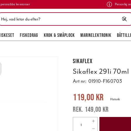
persnabba leveranser
Personlig se
FISKESET
FISKEDRAG
KROK & SMÅPLOCK
MARINELEKTRONIK
BÅTTILL
Sikaflex
Sikaflex 291i 70ml
Art nr:
01910-F160703
Nuvarande pris
:
119,00 kr
Tidigare 
119,00 kr
Historik
149,00 kr