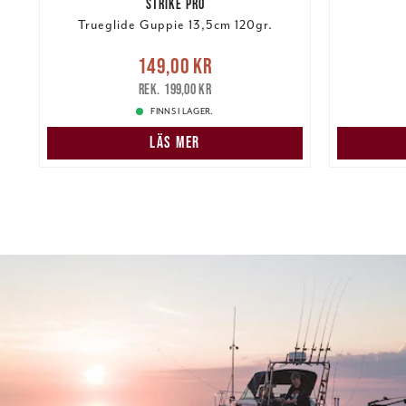
STRIKE PRO
Trueglide Guppie 13,5cm 120gr.
re
Nuvarande pris
:
149,00 kr
149,00 kr
Tidigare pris
:
199,00 kr
269,00 k
199,00 kr
FINNS I LAGER.
LÄS MER