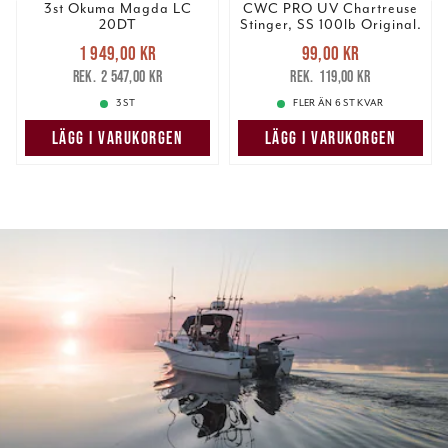
3st Okuma Magda LC
CWC PRO UV Chartreuse
20DT
Stinger, SS 100lb Original.
Nuvarande pris
:
Nuvarande pris
:
1 949,00 kr
99,00 kr
1 949,00 kr
Tidigare pris
:
99,00 kr
Tidigare pris
:
2 547,00 kr
119,00 kr
2 547,00 kr
119,00 kr
3 ST
FLER ÄN 6 ST KVAR
LÄGG I VARUKORGEN
LÄGG I VARUKORGEN