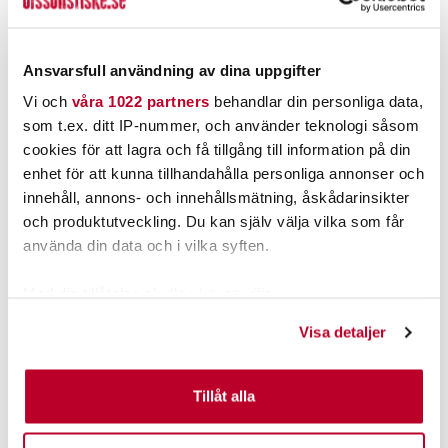
PRODUKTBESKRIVNING
Ansvarsfull användning av dina uppgifter
Vi och
våra 1022 partners
behandlar din personliga data,
som t.ex. ditt IP-nummer, och använder teknologi såsom
cookies för att lagra och få tillgång till information på din
POPULÄRT JUST NU
enhet för att kunna tillhandahålla personliga annonser och
innehåll, annons- och innehållsmätning, åskådarinsikter
och produktutveckling. Du kan själv välja vilka som får
använda din data och i vilka syften.
Med din tillåtelse skulle vi även vilja:
Samla in information om din geografiska plats som
Visa detaljer
kan ha en noggrannhet på upp till flera meter
Identifiera din enhet genom att aktivt skanna den för
specifika kännetecken (fingeravtryck)
Tillåt alla
WATERSNAKE
THE PIG
Ta reda på mer om hur dina personliga uppgifter
Watersnake Venom SXW
Pig Hula Tiny Chatterbait
behandlas och ställ in dina preferenser i
detaljsektionen
.
54 /(36") (#7).
7g