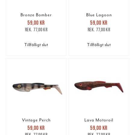
Bronze Bomber
Blue Lagoon
Nuvarande pris
:
Nuvarande pris
:
59,00 kr
59,00 kr
59,00 kr
Tidigare pris
:
59,00 kr
Tidigare pris
:
77,00 kr
77,00 kr
77,00 kr
77,00 kr
Tillfälligt slut
Tillfälligt slut
Vintage Perch
Lava Motoroil
Nuvarande pris
:
Nuvarande pris
:
59,00 kr
59,00 kr
59,00 kr
Tidigare pris
:
59,00 kr
Tidigare pris
:
77,00 kr
77,00 kr