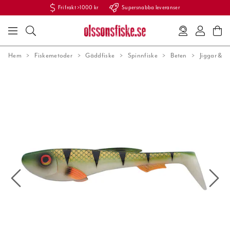
Fri frakt >1000 kr
Supersnabba leveranser
Hem
Fiskemetoder
Gäddfiske
Spinnfiske
Beten
Jiggar & 