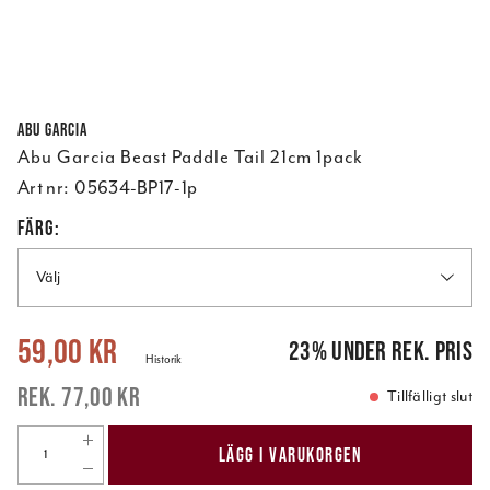
Abu Garcia
Abu Garcia Beast Paddle Tail 21cm 1pack
Art nr:
05634-BP17-1p
FÄRG:
Välj
Nuvarande pris
:
59,00 kr
Tidigare pris
:
77,00 kr
59,00 kr
23
%
under rek. pris
Historik
77,00 kr
Tillfälligt slut
LÄGG I VARUKORGEN