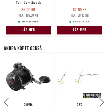
Tail 17cm 2pack
Nuvarande pris
:
Nuvarande pris
:
85,00 kr
62,00 kr
85,00 kr
Tidigare pris
:
62,00 kr
Tidigare pris
:
105,00 kr
69,95 kr
105,00 kr
69,95 kr
FINNS I LAGER.
FINNS I LAGER.
LÄS MER
LÄS MER
ANDRA KÖPTE OCKSÅ
OKUMA
CWC