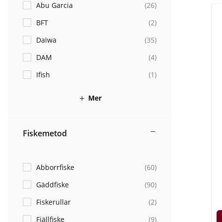
Abu Garcia
(
26
)
BFT
(
2
)
Daiwa
(
35
)
DAM
(
4
)
Ifish
(
1
)
Mer
Fiskemetod
Abborrfiske
(
60
)
Gäddfiske
(
90
)
Fiskerullar
(
2
)
Fjällfiske
(
9
)