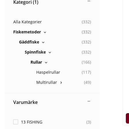
Kategori
(1)
Alla Kategorier
(
332
)
Fiskemetoder
(
332
)
Gäddfiske
(
332
)
Spinnfiske
(
332
)
Rullar
(
166
)
Haspelrullar
(
117
)
Multirullar
(
49
)
Varumärke
13 FISHING
(
3
)