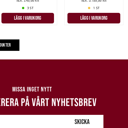
Rek. 249,00 kr
Rek. 3.199,00 kr
3 ST
1 ST
LÄGG I VARUKORG
LÄGG I VARUKORG
ODUKTER
MISSA INGET NYTT
RERA PÅ VÅRT NYHETSBREV
SKICKA