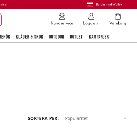
rvice
Betala med Walley
Kundservice
Logga in
Varukorg
BEHÖR
KLÄDER & SKOR
OUTDOOR
OUTLET
KAMPANJER
Popularitet
SORTERA PER
:
Popularitet