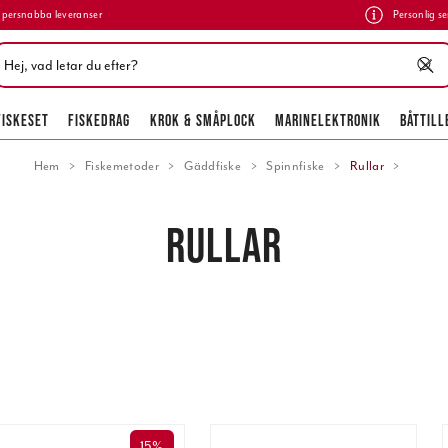
persnabba leveranser
Personlig se
FISKESET
FISKEDRAG
KROK & SMÅPLOCK
MARINELEKTRONIK
BÅTTILL
Hem
Fiskemetoder
Gäddfiske
Spinnfiske
Rullar
RULLAR
15%