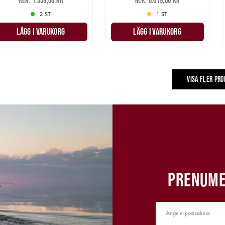
Rek. 1.359,00 kr
Rek. 8.019,00 kr
2 ST
1 ST
LÄGG I VARUKORG
LÄGG I VARUKORG
VISA FLER PR
PRENUME