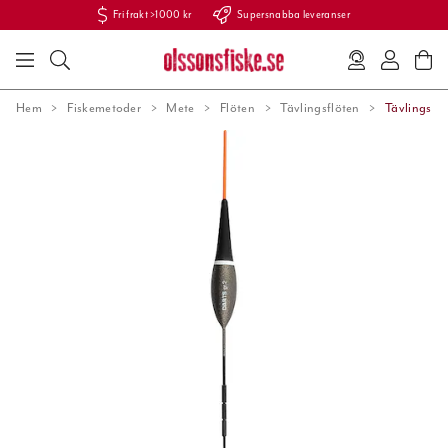
Fri frakt >1000 kr
Supersnabba leveranser
Hem
Fiskemetoder
Mete
Flöten
Tävlingsflöten
Tävlingsflö