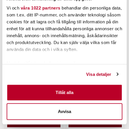
Vi och
våra 1022 partners
behandlar din personliga data,
ANDRA TITTADE OCKSÅ PÅ
som t.ex. ditt IP-nummer, och använder teknologi såsom
cookies för att lagra och få tillgång till information på din
enhet för att kunna tillhandahålla personliga annonser och
innehåll, annons- och innehållsmätning, åskådarinsikter
och produktutveckling. Du kan själv välja vilka som får
använda din data och i vilka syften.
Med din tillåtelse skulle vi även vilja:
Samla in information om din geografiska plats som
Visa detaljer
kan ha en noggrannhet på upp till flera meter
DRENNAN
DARTS
DRENNAN DRIFT BEATER
Tävlingsflöte Serie B 3st str
Identifiera din enhet genom att aktivt skanna den för
specifika kännetecken (fingeravtryck)
Tillåt alla
Nuvarande pris
:
Nuvarande pris
:
48,00 kr
75,00 kr
Ta reda på mer om hur dina personliga uppgifter
48,00 kr
Tidigare pris
:
75,00 kr
Tidigare pris
:
75,00 kr
99,00 kr
75,00 kr
99,00 kr
behandlas och ställ in dina preferenser i
detaljsektionen
.
Avvisa
TILLFÄLLIGT SLUT
TILLFÄLLIGT SLUT
Du kan ändra eller dra tillbaka ditt samtycke när som
helst från cookie-förklaringen.
LÄS MER
LÄS MER