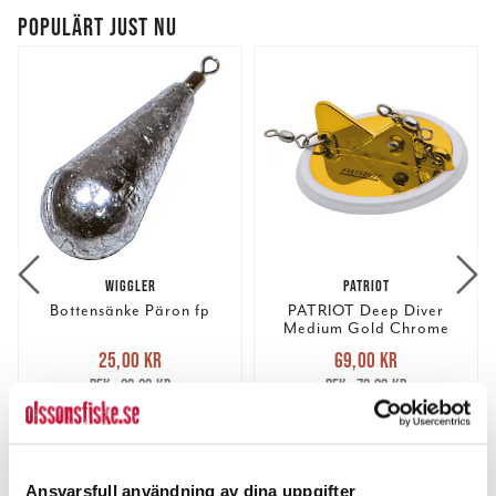
POPULÄRT JUST NU
WIGGLER
PATRIOT
Bottensänke Päron fp
PATRIOT Deep Diver
Medium Gold Chrome
Nuvarande pris
:
Nuvarande pris
:
25,00 kr
69,00 kr
25,00 kr
Tidigare pris
:
69,00 kr
Tidigare pris
:
29,00 kr
79,00 kr
29,00 kr
79,00 kr
FINNS I LAGER.
FLER ÄN 6 ST KVAR
LÄS MER
LÄGG I VARUKORGEN
Ansvarsfull användning av dina uppgifter