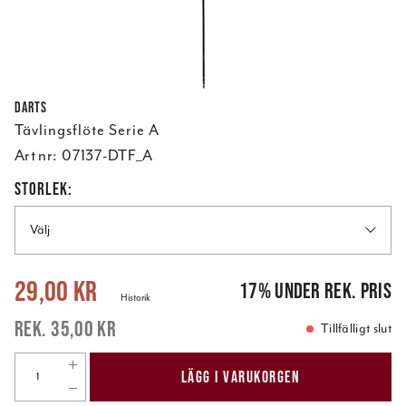
Darts
Tävlingsflöte Serie A
Art nr:
07137-DTF_A
STORLEK:
Välj
Nuvarande pris
:
29,00 kr
Tidigare pris
:
35,00 kr
29,00 kr
17
%
under rek. pris
Historik
35,00 kr
Tillfälligt slut
LÄGG I VARUKORGEN