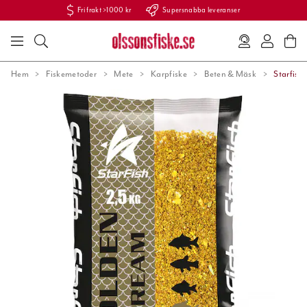
Fri frakt >1000 kr
Supersnabba leveranser
Hem
Fiskemetoder
Mete
Karpfiske
Beten & Mäsk
Starfish