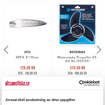
APEX
WATERSNAKE
APEX 4"/10cm.
Watersnake Propeller 65-
80 lbs (55535)
Nuvarande pris
:
Nuvarande pris
:
129,00 kr
319,00 kr
129,00 kr
Tidigare pris
:
319,00 kr
Tidigare pris
:
199,00 kr
499,00 kr
199,00 kr
499,00 kr
FINNS I LAGER.
2 ST
LÄS MER
LÄGG I VARUKORGEN
Ansvarsfull användning av dina uppgifter