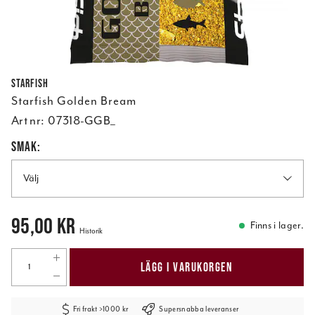
Starfish
Starfish Golden Bream
Art nr:
07318-GGB_
SMAK:
Välj
Pris
:
95,00 kr
95,00 kr
Finns i lager.
Historik
LÄGG I VARUKORGEN
Fri frakt >1000 kr
Supersnabba leveranser