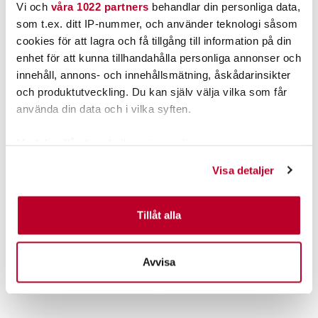
ANDRA TITTADE OCKSÅ PÅ
Vi och
våra 1022 partners
behandlar din personliga data,
som t.ex. ditt IP-nummer, och använder teknologi såsom
cookies för att lagra och få tillgång till information på din
enhet för att kunna tillhandahålla personliga annonser och
innehåll, annons- och innehållsmätning, åskådarinsikter
och produktutveckling. Du kan själv välja vilka som får
använda din data och i vilka syften.
Med din tillåtelse skulle vi även vilja:
Samla in information om din geografiska plats som
RAPALA
RAPALA
Visa detaljer
kan ha en noggrannhet på upp till flera meter
Rapala Countdown CD-
Rapala Countdown CD-
3cm/4g
5cm
Identifiera din enhet genom att aktivt skanna den för
Nuvarande pris
:
Nuvarande pris
:
115,00 kr
125,00 kr
specifika kännetecken (fingeravtryck)
Tillåt alla
115,00 kr
Tidigare pris
:
125,00 kr
Tidigare pris
:
159,00 kr
169,00 kr
Ta reda på mer om hur dina personliga uppgifter
159,00 kr
169,00 kr
behandlas och ställ in dina preferenser i
detaljsektionen
.
FINNS I LAGER.
FINNS I LAGER.
Avvisa
Du kan ändra eller dra tillbaka ditt samtycke när som
LÄS MER
LÄS MER
helst från cookie-förklaringen.