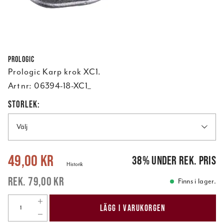
Prologic
Prologic Karp krok XC1.
Art nr:
06394-18-XC1_
STORLEK:
Välj
Nuvarande pris
:
49,00 kr
Tidigare pris
:
79,00 kr
49,00 kr
38
%
under rek. pris
Historik
79,00 kr
Finns i lager.
LÄGG I VARUKORGEN