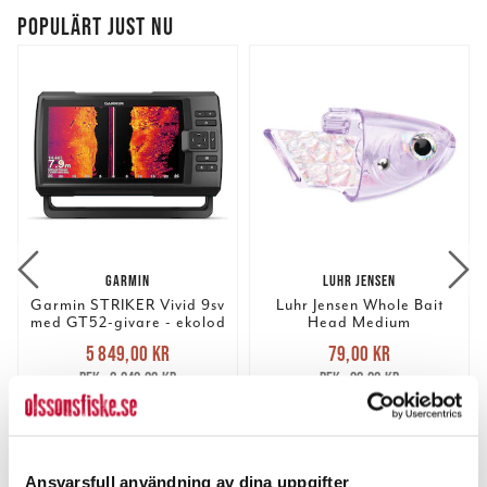
POPULÄRT JUST NU
GARMIN
LUHR JENSEN
Garmin STRIKER Vivid 9sv
Luhr Jensen Whole Bait
med GT52-givare - ekolod
Head Medium
Nuvarande pris
:
Nuvarande pris
:
5 849,00 kr
79,00 kr
5 849,00 kr
Tidigare pris
:
79,00 kr
Tidigare pris
:
8 049,00 kr
99,00 kr
8 049,00 kr
99,00 kr
FLER ÄN 6 ST KVAR
FINNS I LAGER.
LÄGG I VARUKORGEN
LÄS MER
Ansvarsfull användning av dina uppgifter