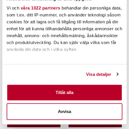
Vi och
våra 1022 partners
behandlar din personliga data,
ANDRA TITTADE OCKSÅ PÅ
som t.ex. ditt IP-nummer, och använder teknologi såsom
cookies för att lagra och få tillgång till information på din
enhet för att kunna tillhandahålla personliga annonser och
innehåll, annons- och innehållsmätning, åskådarinsikter
och produktutveckling. Du kan själv välja vilka som får
använda din data och i vilka syften.
Med din tillåtelse skulle vi även vilja:
Samla in information om din geografiska plats som
Visa detaljer
kan ha en noggrannhet på upp till flera meter
T-OUTDOOR
DAIWA
Magnetfiske med Rep
Daiwa 23 Ninja 23 LT
Identifiera din enhet genom att aktivt skanna den för
200kg.
1000.
specifika kännetecken (fingeravtryck)
Tillåt alla
Nuvarande pris
:
579,00 kr
Ta reda på mer om hur dina personliga uppgifter
Pris
:
449,00 kr
449,00 kr
579,00 kr
Tidigare pris
:
779,00 kr
779,00 kr
behandlas och ställ in dina preferenser i
detaljsektionen
.
Avvisa
FLER ÄN 6 ST KVAR
3 ST
Du kan ändra eller dra tillbaka ditt samtycke när som
helst från cookie-förklaringen.
LÄGG I VARUKORGEN
LÄGG I VARUKORGEN