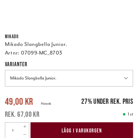
Mikado
Mikado Slangbella Junior.
Art nr:
07099-MC_8703
VARIANTER
Mikado Slangbella Junior.
Nuvarande pris
:
49,00 kr
Tidigare pris
:
67,00 kr
49,00 kr
27
%
under rek. pris
Historik
67,00 kr
1 st
LÄGG I VARUKORGEN