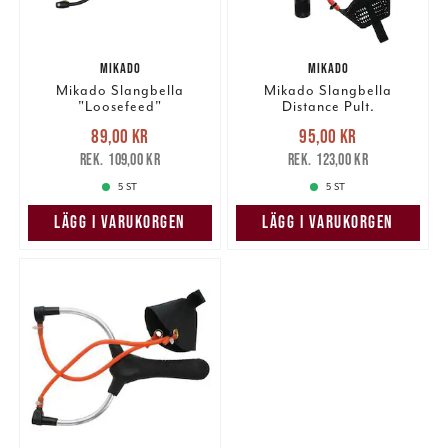
MIKADO
MIKADO
Mikado Slangbella
Mikado Slangbella
"Loosefeed"
Distance Pult.
Nuvarande pris
:
Nuvarande pris
:
89,00 kr
95,00 kr
89,00 kr
Tidigare pris
:
95,00 kr
Tidigare pris
:
109,00 kr
123,00 kr
109,00 kr
123,00 kr
5 ST
5 ST
LÄGG I VARUKORGEN
LÄGG I VARUKORGEN