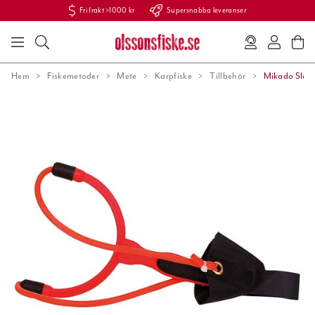
Fri frakt >1000 kr
Supersnabba leveranser
Hem
Fiskemetoder
Mete
Karpfiske
Tillbehör
Mikado Slang