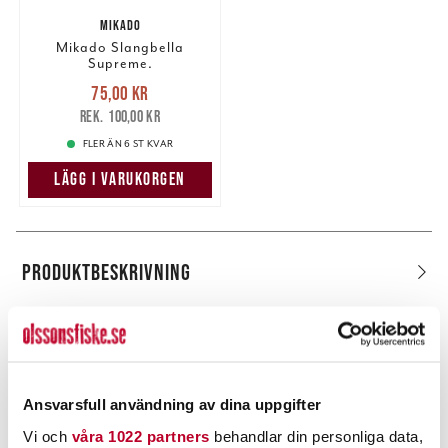
MIKADO
Mikado Slangbella
Supreme.
Nuvarande pris
:
75,00 kr
75,00 kr
Tidigare pris
:
100,00 kr
100,00 kr
FLER ÄN 6 ST KVAR
LÄGG I VARUKORGEN
PRODUKTBESKRIVNING
POPULÄRT JUST NU
Ansvarsfull användning av dina uppgifter
Vi och
våra 1022 partners
behandlar din personliga data,