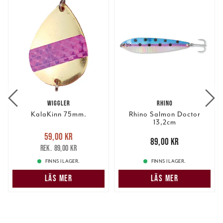
WIGGLER
RHINO
KalaKinn 75mm.
Rhino Salmon Doctor
13,2cm
Nuvarande pris
:
59,00 kr
59,00 kr
Tidigare pris
:
Pris
:
89,00 kr
89,00 kr
89,00 kr
89,00 kr
FINNS I LAGER.
FINNS I LAGER.
LÄS MER
LÄS MER