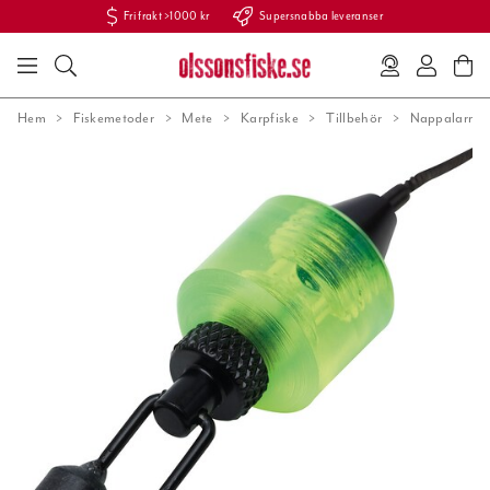
Fri frakt >1000 kr
Supersnabba leveranser
Hem
Fiskemetoder
Mete
Karpfiske
Tillbehör
Nappalarm