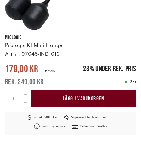
Prologic
Prologic K1 Mini Hanger
Art nr:
07045-IND_016
Nuvarande pris
:
179,00 kr
Tidigare pris
:
249,00 kr
179,00 kr
28
%
under rek. pris
Historik
249,00 kr
2 st
LÄGG I VARUKORGEN
Fri frakt >1000 kr
Supersnabba leveranser
Personlig service
Betala med Walley