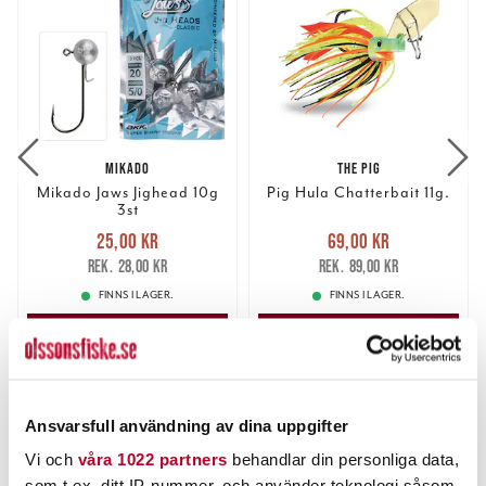
MIKADO
THE PIG
Mikado Jaws Jighead 10g
Pig Hula Chatterbait 11g.
3st
Nuvarande pris
:
Nuvarande pris
:
25,00 kr
69,00 kr
25,00 kr
Tidigare pris
:
69,00 kr
Tidigare pris
:
28,00 kr
89,00 kr
28,00 kr
89,00 kr
FINNS I LAGER.
FINNS I LAGER.
LÄS MER
LÄS MER
ANDRA TITTADE OCKSÅ PÅ
Ansvarsfull användning av dina uppgifter
Vi och
våra 1022 partners
behandlar din personliga data,
som t.ex. ditt IP-nummer, och använder teknologi såsom