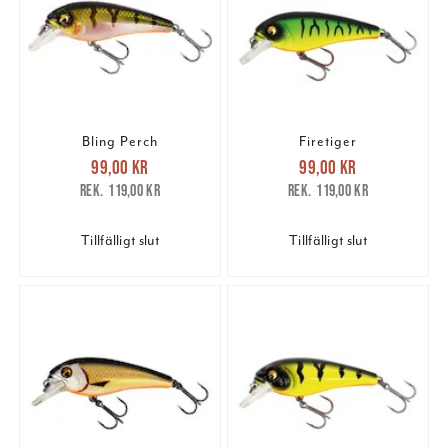
Bling Perch
Firetiger
Nuvarande pris
:
Nuvarande pris
:
99,00 kr
99,00 kr
99,00 kr
Tidigare pris
:
99,00 kr
Tidigare pris
:
119,00 kr
119,00 kr
119,00 kr
119,00 kr
Tillfälligt slut
Tillfälligt slut