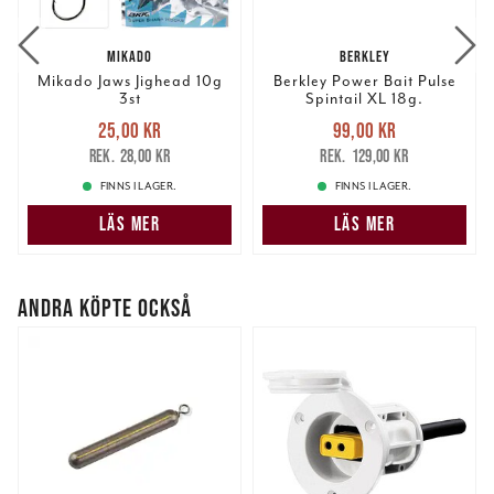
information från din enhet till de sociala medier och
annons- och analysföretag som vi samarbetar med.
MIKADO
BERKLEY
Dessa kan i sin tur kombinera informationen med annan
Mikado Jaws Jighead 10g
Berkley Power Bait Pulse
information som du har tillhandahållit eller som de har
3st
Spintail XL 18g.
samlat in när du har använt deras tjänster.
Nuvarande pris
:
Nuvarande pris
:
25,00 kr
99,00 kr
25,00 kr
Tidigare pris
:
99,00 kr
Tidigare pris
:
28,00 kr
129,00 kr
28,00 kr
129,00 kr
FINNS I LAGER.
FINNS I LAGER.
LÄS MER
LÄS MER
ANDRA KÖPTE OCKSÅ