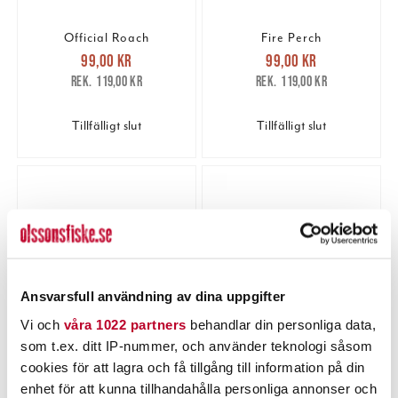
Official Roach
Fire Perch
Nuvarande pris
:
Nuvarande pris
:
99,00 kr
99,00 kr
99,00 kr
Tidigare pris
:
99,00 kr
Tidigare pris
:
119,00 kr
119,00 kr
119,00 kr
119,00 kr
Tillfälligt slut
Tillfälligt slut
Ansvarsfull användning av dina uppgifter
Vi och
våra 1022 partners
behandlar din personliga data,
som t.ex. ditt IP-nummer, och använder teknologi såsom
Green Ghost
Crazy Bluegill
Nuvarande pris
:
Nuvarande pris
:
cookies för att lagra och få tillgång till information på din
99,00 kr
99,00 kr
99,00 kr
Tidigare pris
:
99,00 kr
Tidigare pris
:
enhet för att kunna tillhandahålla personliga annonser och
119,00 kr
119,00 kr
119,00 kr
119,00 kr