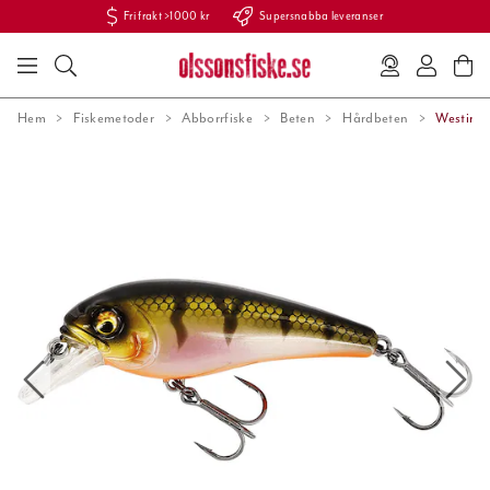
Fri frakt >1000 kr
Supersnabba leveranser
Hem
Fiskemetoder
Abborrfiske
Beten
Hårdbeten
Westin B