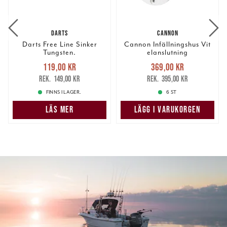
DARTS
CANNON
Darts Free Line Sinker
Cannon Infällningshus Vit
Tungsten.
elanslutning
Nuvarande pris
:
Nuvarande pris
:
119,00 kr
369,00 kr
119,00 kr
Tidigare pris
:
369,00 kr
Tidigare pris
:
149,00 kr
395,00 kr
149,00 kr
395,00 kr
FINNS I LAGER.
6 ST
LÄS MER
LÄGG I VARUKORGEN