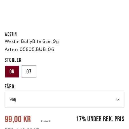
Westin
Westin BullyBite 6cm 9g
Art nr:
05805.BUB_06
STORLEK
06
07
FÄRG:
Välj
Nuvarande pris
:
99,00 kr
Tidigare pris
:
119,00 kr
99,00 kr
17
%
under rek. pris
Historik