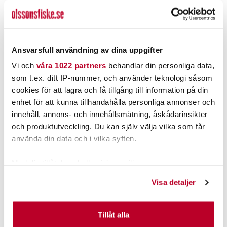
BALTIC
ABU GARCIA
Baltic Flipper Marin/Röd.
ABU Max X Black Ops
Combo 8` 10-30g (#1)
Nuvarande pris
:
Nuvarande pris
:
1 199,00 kr
999,00 kr
1 199,00 kr
Tidigare pris
:
999,00 kr
Tidigare pris
:
Ansvarsfull användning av dina uppgifter
1 498,00 kr
1 299,00 kr
1 498,00 kr
1 299,00 kr
Vi och
våra 1022 partners
behandlar din personliga data,
FINNS I LAGER.
TILLFÄLLIGT SLUT
som t.ex. ditt IP-nummer, och använder teknologi såsom
LÄS MER
LÄS MER
cookies för att lagra och få tillgång till information på din
enhet för att kunna tillhandahålla personliga annonser och
innehåll, annons- och innehållsmätning, åskådarinsikter
ANDRA TITTADE OCKSÅ PÅ
och produktutveckling. Du kan själv välja vilka som får
använda din data och i vilka syften.
Med din tillåtelse skulle vi även vilja:
Samla in information om din geografiska plats som
Visa detaljer
kan ha en noggrannhet på upp till flera meter
Identifiera din enhet genom att aktivt skanna den för
specifika kännetecken (fingeravtryck)
Tillåt alla