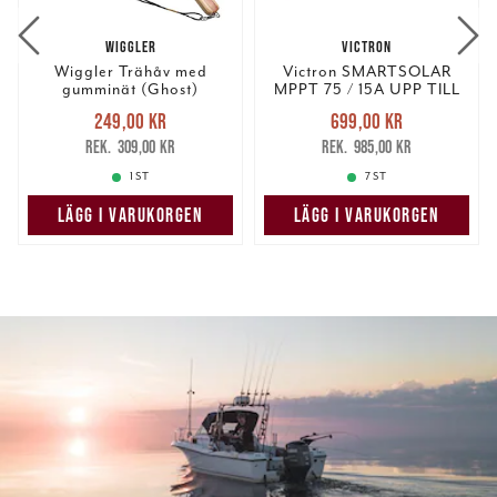
WIGGLER
VICTRON
Wiggler Trähåv med
Victron SMARTSOLAR
gumminät (Ghost)
MPPT 75 / 15A UPP TILL
24V RET
Nuvarande pris
:
Nuvarande pris
:
249,00 kr
699,00 kr
249,00 kr
Tidigare pris
:
699,00 kr
Tidigare pris
:
309,00 kr
985,00 kr
309,00 kr
985,00 kr
1 ST
7 ST
LÄGG I VARUKORGEN
LÄGG I VARUKORGEN