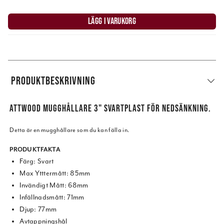
LÄGG I VARUKORG
PRODUKTBESKRIVNING
ATTWOOD MUGGHÅLLARE 3" SVARTPLAST FÖR NEDSÄNKNING.
Detta är en mugghållare som du kan fälla in.
PRODUKTFAKTA
Färg: Svart
Max Ytttermått: 85mm
Invändigt Mått: 68mm
Infällnadsmått: 71mm
Djup: 77mm
Avtappningshål