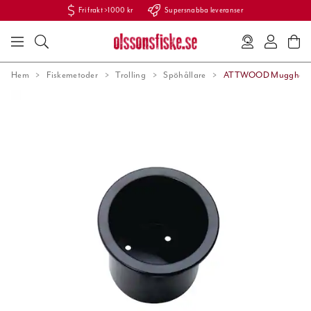
Fri frakt >1000 kr
Supersnabba leveranser
Hem
Fiskemetoder
Trolling
Spöhållare
ATTWOOD Mugghållare 