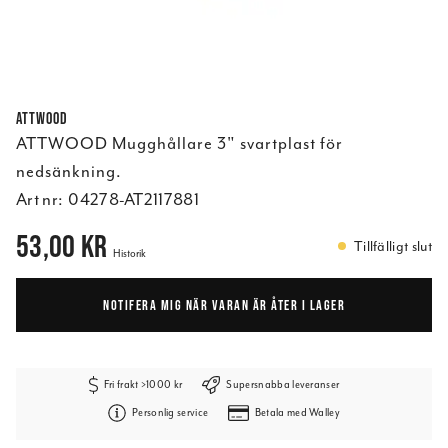
ATTWOOD
ATTWOOD Mugghållare 3" svartplast för
nedsänkning.
Art nr:
04278-AT2117881
Pris
:
53,00 kr
53,00 kr
Tillfälligt slut
Historik
NOTIFERA MIG NÄR VARAN ÄR ÅTER I LAGER
Fri frakt >1000 kr
Supersnabba leveranser
Personlig service
Betala med Walley