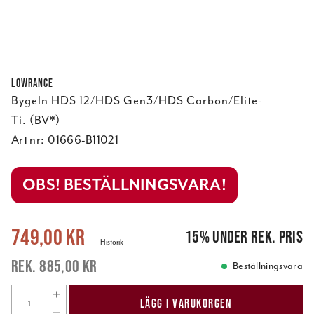
Lowrance
Bygeln HDS 12/HDS Gen3/HDS Carbon/Elite-
Ti. (BV*)
Art nr:
01666-B11021
OBS! BESTÄLLNINGSVARA!
Nuvarande pris
:
749,00 kr
Tidigare pris
:
885,00 kr
749,00 kr
15
%
under rek. pris
Historik
885,00 kr
Beställningsvara
LÄGG I VARUKORGEN