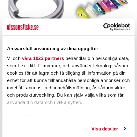
BFT
RHINO
Ansvarsfull användning av dina uppgifter
BFT Fjäderringar Rostfri
Rhino Baitholder Medium
Vi och
våra 1022 partners
behandlar din personliga data,
Nuvarande pris
:
39,00 kr
39,00 kr
Tidigare pris
:
Pris
:
105,00 kr
105,00 kr
som t.ex. ditt IP-nummer, och använder teknologi såsom
49,00 kr
49,00 kr
cookies för att lagra och få tillgång till information på din
FINNS I LAGER.
FINNS I LAGER.
enhet för att kunna tillhandahålla personliga annonser och
innehåll, annons- och innehållsmätning, åskådarinsikter
LÄS MER
LÄS MER
och produktutveckling. Du kan själv välja vilka som får
använda din data och i vilka syften.
ANDRA TITTADE OCKSÅ PÅ
Med din tillåtelse skulle vi även vilja:
Samla in information om din geografiska plats som
Visa detaljer
kan ha en noggrannhet på upp till flera meter