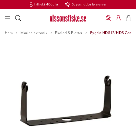
Fri frakt >1000 kr
Supersnabba leveranser
Hem
Marinelektronik
Ekolod & Plotter
Bygeln HDS 12/HDS Gen3/H