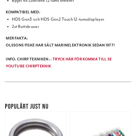
Bygel till Lowrane 12 tums enheter
KOMPATIBEL MED:
HDS Gen3 och HDS Gen2 Touch 12-tumsdisplayer
2st Rattskruvar
MER FAKTA:
OLSSONS FISKE HAR SÅLT MARINELEKTRONIK SEDAN 1977!
INFO: CHIRP TEKNIKEN: :
TRYCK HÄR FÖR KOMMA TILL SE
YOUTUBE CHIRPTEKNIK
POPULÄRT JUST NU