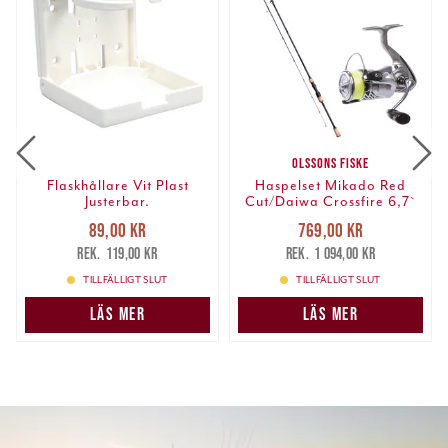
OLSSONS FISKE
Flaskhållare Vit Plast
Haspelset Mikado Red
Justerbar.
Cut/Daiwa Crossfire 6,7`
3-15g
Nuvarande pris
:
Nuvarande pris
:
89,00 kr
769,00 kr
89,00 kr
Tidigare pris
:
769,00 kr
Tidigare pris
:
119,00 kr
1 094,00 kr
119,00 kr
1 094,00 kr
TILLFÄLLIGT SLUT
TILLFÄLLIGT SLUT
LÄS MER
LÄS MER