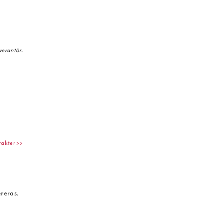
verantör.
rakter >>
ereras.