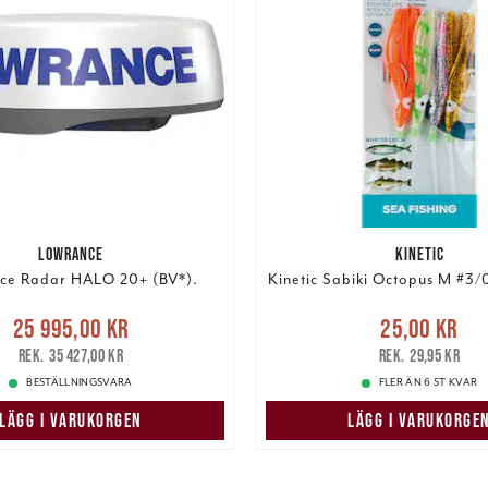
LOWRANCE
KINETIC
ce Radar HALO 20+ (BV*).
Kinetic Sabiki Octopus M #3/
Nuvarande pris
:
Nuvarande pris
:
25,00 k
25 995,00 kr
25,00 kr
5,00 kr
Tidigare pris
:
pris
:
29,95 kr
35 427,00 kr
29,95 kr
35 427,00 kr
BESTÄLLNINGSVARA
FLER ÄN 6 ST KVAR
LÄGG I VARUKORGEN
LÄGG I VARUKORGE