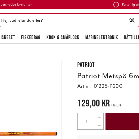
persnabba leveranser
Personlig se
FISKESET
FISKEDRAG
KROK & SMÅPLOCK
MARINELEKTRONIK
BÅTTILL
Patriot
Patriot Metspö 6m
Art nr:
01225-P600
Pris
:
129,00 kr
129,00 kr
Historik