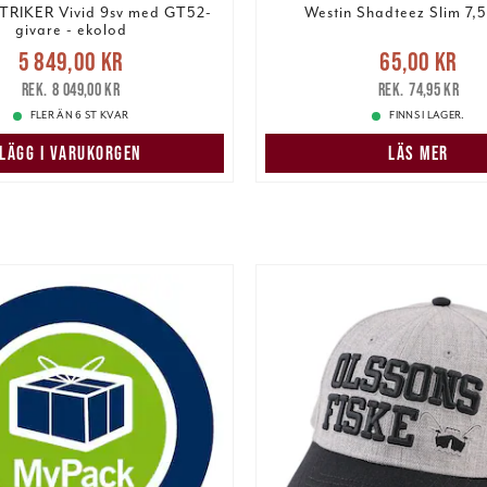
TRIKER Vivid 9sv med GT52-
Westin Shadteez Slim 7,
givare - ekolod
Nuvarande pris
:
Nuvarande pris
:
65,00 k
5 849,00 kr
65,00 kr
9,00 kr
Tidigare pris
:
pris
:
74,95 kr
8 049,00 kr
74,95 kr
8 049,00 kr
FLER ÄN 6 ST KVAR
FINNS I LAGER.
LÄGG I VARUKORGEN
LÄS MER