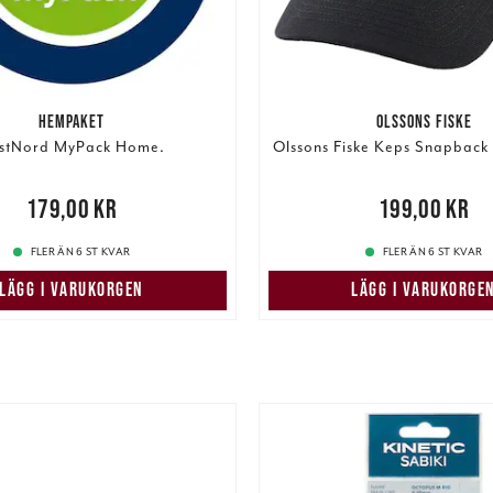
HEMPAKET
OLSSONS FISKE
stNord MyPack Home.
Olssons Fiske Keps Snapback
,00 kr
179,00 kr
Pris
:
199,00 kr
199,00 kr
FLER ÄN 6 ST KVAR
FLER ÄN 6 ST KVAR
LÄGG I VARUKORGEN
LÄGG I VARUKORGE