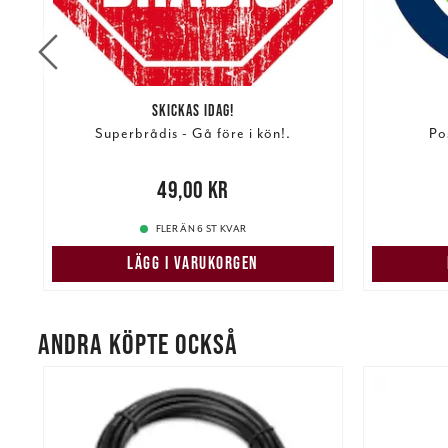
SKICKAS IDAG!
Superbrådis - Gå före i kön!.
Po
Pris
:
49,00 kr
49,00 kr
Pris
:
179
FLER ÄN 6 ST KVAR
LÄGG I VARUKORGEN
ANDRA KÖPTE OCKSÅ