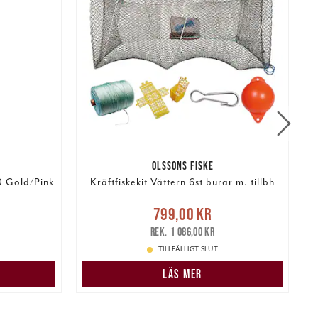
OLSSONS FISKE
0 Gold/Pink
Kräftfiskekit Vättern 6st burar m. tillbh
Nuvarande pris
:
r
Tidigare
799,00 kr
799,00 kr
Tidigare pris
:
5
1 086,00 kr
1 086,00 kr
TILLFÄLLIGT SLUT
N
LÄS MER