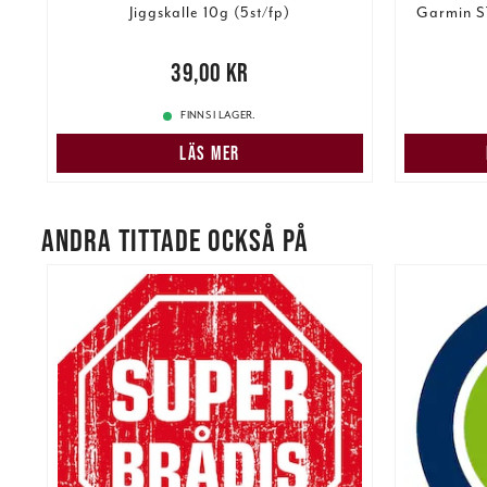
Jiggskalle 10g (5st/fp)
Garmin S
Pris
:
39,00 kr
39,00 kr
5 84
FINNS I LAGER.
LÄS MER
ANDRA TITTADE OCKSÅ PÅ