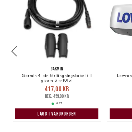
GARMIN
ng
Garmin 4-pin förlängningskabel till
Lowran
givare 3m/10fot
Nuvarande pris
:
417,00 kr
25 99
417,00 kr
Tidigare pris
:
459,00 kr
459,00 kr
6 ST
LÄGG I VARUKORGEN