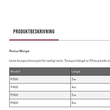
PRODUKTBESKRIVNING
Patriot Metspö
Lätta kompositmetspön för vanligt mete. Transportlängd ca 113cm på alla m
Modell
Längd
P300
3m
P400
4m
P500
5m
P600
6m