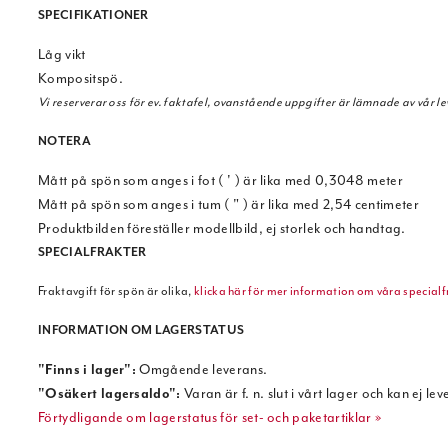
SPECIFIKATIONER
Låg vikt
Kompositspö.
Vi reserverar oss för ev. faktafel, ovanstående uppgifter är lämnade av vår le
NOTERA
Mått på spön som anges i fot ( ' ) är lika med 0,3048 meter
Mått på spön som anges i tum ( " ) är lika med 2,54 centimeter
Produktbilden föreställer modellbild, ej storlek och handtag.
SPECIALFRAKTER
Fraktavgift för spön är olika,
klicka här för mer information om våra specialf
INFORMATION OM LAGERSTATUS
"Finns i lager":
Omgående leverans.
"Osäkert lagersaldo":
Varan är f. n. slut i vårt lager och kan ej lev
Förtydligande om lagerstatus för set- och paketartiklar »