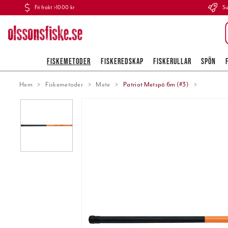
Fri frakt >1000 kr
Su
FISKEMETODER
FISKEREDSKAP
FISKERULLAR
SPÖN
Hem
Fiskemetoder
Mete
Patriot Metspö 6m (#3)