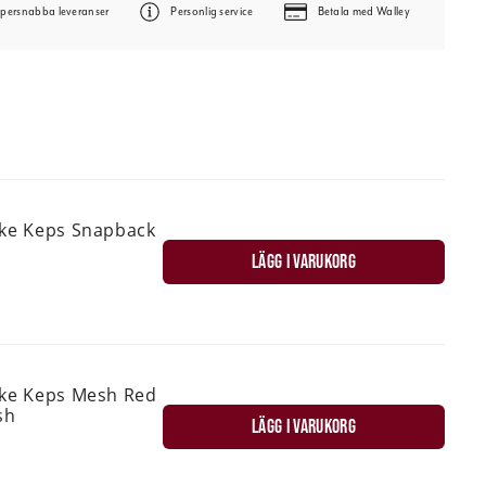
persnabba leveranser
Personlig service
Betala med Walley
ske Keps Snapback
LÄGG I VARUKORG
ske Keps Mesh Red
sh
LÄGG I VARUKORG