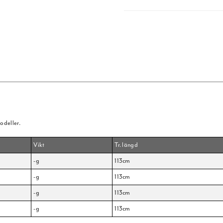
odeller.
Vikt
Tr. längd
-g
113cm
-g
113cm
-g
113cm
-g
113cm