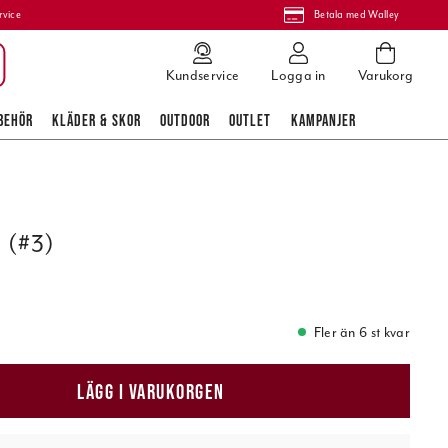
rvice
Betala med Walley
Kundservice
Logga in
Varukorg
BEHÖR
KLÄDER & SKOR
OUTDOOR
OUTLET
KAMPANJER
 (#3)
Fler än 6 st kvar
LÄGG I VARUKORGEN