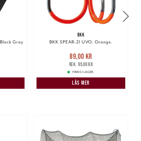
BKK
 Black Gray
BKK SPEAR-21 UVO. Orange.
Nuvarande pris
:
89,00 kr
Tidigare
N
89,00 kr
pris
:
95,00 kr
95,00 kr
FINNS I LAGER.
N
LÄS MER