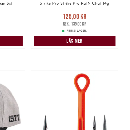
5cm 3st
Strike Pro Strike Pro RatN Chat 14g
r
Tidigare
Nuvarande pris
:
N
125,00 kr
125,00 kr
Tidigare pris
:
139,00 kr
139,00 kr
FINNS I LAGER.
LÄS MER