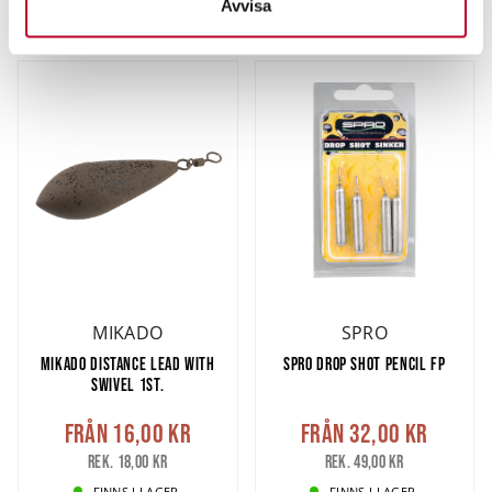
Avvisa
Du kan ändra eller dra tillbaka ditt samtycke när som
LÄS MER
LÄGG I VARUKORG
helst från cookie-förklaringen.
Vi använder enhetsidentifierare för att anpassa innehållet
och annonserna till användarna, tillhandahålla funktioner
för sociala medier och analysera vår trafik. Vi
vidarebefordrar även sådana identifierare och annan
information från din enhet till de sociala medier och
annons- och analysföretag som vi samarbetar med.
Dessa kan i sin tur kombinera informationen med annan
information som du har tillhandahållit eller som de har
samlat in när du har använt deras tjänster.
MIKADO
SPRO
MIKADO DISTANCE LEAD WITH
SPRO DROP SHOT PENCIL FP
SWIVEL 1ST.
Från
16,00 kr
Från
32,00 kr
Rek. 18,00 kr
Rek. 49,00 kr
FINNS I LAGER.
FINNS I LAGER.