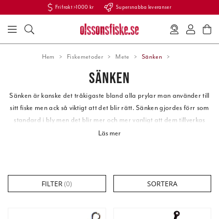
Fri frakt >1000 kr
Supersnabba leveranser
Hem
Fiskemetoder
Mete
Sänken
SÄNKEN
Sänken
är kanske det tråkigaste bland alla prylar man använder till
sitt fiske men ack så viktigt att det blir rätt.
Sänken
gjordes förr som
standard i bly
men det blir mer och mer vanligt att dem tillverkas
blyfritt
.
Läs mer
Ska du meta med ett toppknutet medspö är det
kulsänken
som du
klämmer fast på linan.
FILTER
(
0
)
SORTERA
Sänken för bottenmete är
päronsänken
som lämpar sig bäst då de
kan löpa längs med linan enkelt.
Päronsänken
används för att
bottenmeta regnbåge och andra arter i
Put & Take
sjöar.