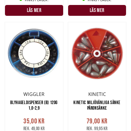
LÄS MER
LÄS MER
WIGGLER
KINETIC
BLYHAGELDISPENSER (B) 120G
KINETIC MILJÖVÄNLIGA SÄNKE
1,0-2,9
PÄRONSÄNKE
35,00 kr
79,00 kr
Rek. 49,00 kr
Rek. 99,95 kr