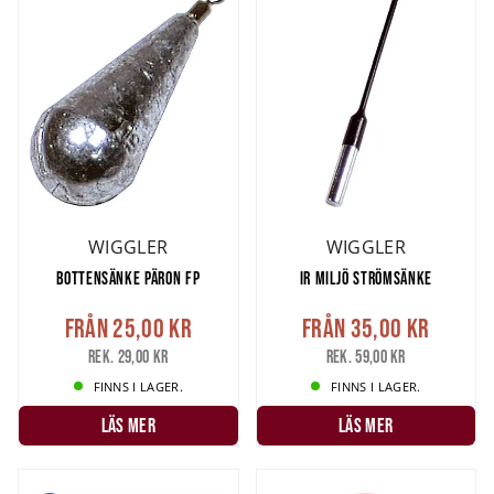
Spana in vårat stora utbud på alla typer av sänken för ditt mete!
WIGGLER
WIGGLER
BOTTENSÄNKE PÄRON FP
IR MILJÖ STRÖMSÄNKE
Från
25,00 kr
Från
35,00 kr
Rek. 29,00 kr
Rek. 59,00 kr
FINNS I LAGER.
FINNS I LAGER.
LÄS MER
LÄS MER