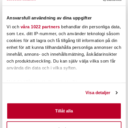
LÄGG I VARUKORG
LÄGG I VARUKORG
Ansvarsfull användning av dina uppgifter
Vi och
våra 1022 partners
behandlar din personliga data,
som t.ex. ditt IP-nummer, och använder teknologi såsom
cookies för att lagra och få tillgång till information på din
enhet för att kunna tillhandahålla personliga annonser och
innehåll, annons- och innehållsmätning, åskådarinsikter
och produktutveckling. Du kan själv välja vilka som får
använda din data och i vilka syften.
Med din tillåtelse skulle vi även vilja:
IFISH
DINSMORES
Samla in information om din geografiska plats som
Visa detaljer
I-FISH PÄRONSÄNKE BLYFRITT
DINSMORES 6-FACK.
kan ha en noggrannhet på upp till flera meter
Identifiera din enhet genom att aktivt skanna den för
45,00 kr
49,00 kr
specifika kännetecken (fingeravtryck)
Tillåt alla
Rek. 59,00 kr
Ta reda på mer om hur dina personliga uppgifter
FINNS I LAGER.
FINNS I LAGER.
behandlas och ställ in dina preferenser i
detaljsektionen
.