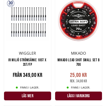
WIGGLER
MIKADO
IR MILJÖ STRÖMSÄNKE 10ST X
MIKADO LEAD SHOT SMALL SET B
3ST/FP
70G
Från
349,00 kr
25,00 kr
Rek. 34,00 kr
FINNS I LAGER.
FINNS I LAGER.
LÄS MER
LÄGG I VARUKORG