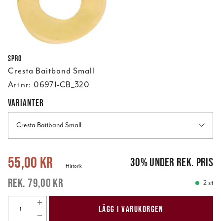
Spro
Cresta Baitband Small
Art nr:
06971-CB_320
VARIANTER
Cresta Baitband Small
Nuvarande pris
:
55,00 kr
Tidigare pris
:
79,00 kr
55,00 kr
30
%
under rek. pris
Historik
79,00 kr
2 st
LÄGG I VARUKORGEN