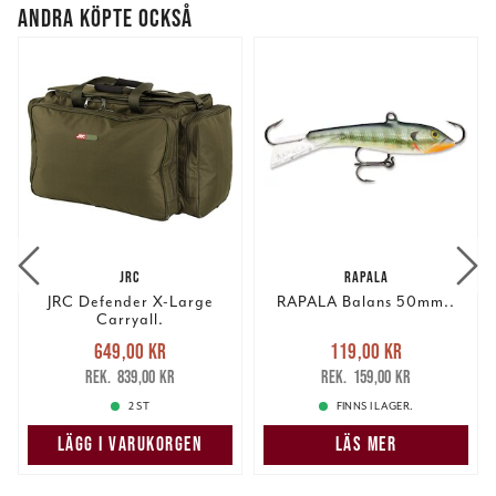
ANDRA KÖPTE OCKSÅ
JRC
RAPALA
JRC Defender X-Large
RAPALA Balans 50mm..
Carryall.
Nuvarande pris
:
Nuvarande pris
:
649,00 kr
119,00 kr
649,00 kr
Tidigare pris
:
119,00 kr
Tidigare pris
:
839,00 kr
159,00 kr
839,00 kr
159,00 kr
2 ST
FINNS I LAGER.
LÄGG I VARUKORGEN
LÄS MER