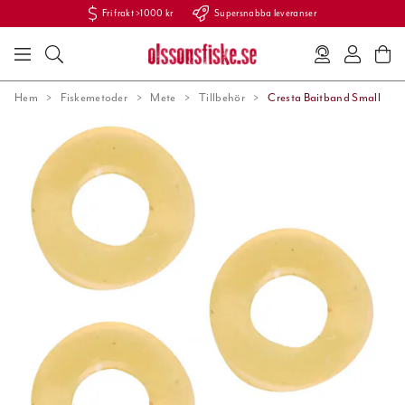
Fri frakt >1000 kr
Supersnabba leveranser
Hem
Fiskemetoder
Mete
Tillbehör
Cresta Baitband Small