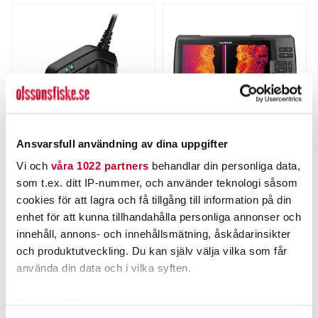
Ansvarsfull användning av dina uppgifter
GARMIN
GARMIN
Vi och
våra 1022 partners
behandlar din personliga data,
Garmin LiveScope™ 2 HD-
Garmin STRIKER Vivid 9sv
som t.ex. ditt IP-nummer, och använder teknologi såsom
givare LVS42HD
med GT52-givare - ekolod
Nuvarande pris
:
Nuvarande pris
:
cookies för att lagra och få tillgång till information på din
22 995,00 kr
5 849,00 kr
22 995,00 kr
Tidigare pris
:
5 849,00 kr
Tidigare pris
:
enhet för att kunna tillhandahålla personliga annonser och
26 399,00 kr
8 049,00 kr
26 399,00 kr
8 049,00 kr
innehåll, annons- och innehållsmätning, åskådarinsikter
BESTÄLLNINGSVARA
FLER ÄN 6 ST KVAR
och produktutveckling. Du kan själv välja vilka som får
LÄGG I VARUKORGEN
LÄGG I VARUKORGEN
använda din data och i vilka syften.
Med din tillåtelse skulle vi även vilja: