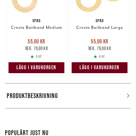
SPRO
SPRO
Cresta Baitband Medium
Cresta Baitband Large
Nuvarande pris
:
Nuvarande pris
:
55,00 kr
55,00 kr
55,00 kr
Tidigare pris
:
55,00 kr
Tidigare pris
:
79,00 kr
79,00 kr
79,00 kr
79,00 kr
3 ST
5 ST
LÄGG I VARUKORGEN
LÄGG I VARUKORGEN
PRODUKTBESKRIVNING
POPULÄRT JUST NU