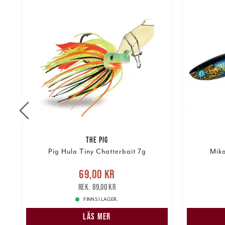
THE PIG
r
Pig Hula Tiny Chatterbait 7g
Mika
Nuvarande pris
:
69,00 kr
Tidigare
Nuvarand
69,00 kr
kr
pris
:
89,00 kr
89,00 kr
FINNS I LAGER.
LÄS MER