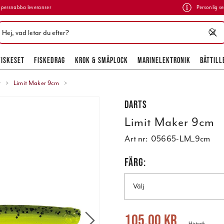
persnabba leveranser
Personlig se
FISKESET
FISKEDRAG
KROK & SMÅPLOCK
MARINELEKTRONIK
BÅTTILL
r
Limit Maker 9cm
Darts
Limit Maker 9cm
Art nr:
05665-LM_9cm
FÄRG:
Välj
Nuvarande pris
:
105,00 kr
Tidigare 
105,00 kr
Historik