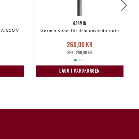
GARMIN
0A/50MV
Garmin Kabel för dela användardata
:
Nuvarande pris
:
260,00 kr
 pris
:
260,00 kr
Tidigare pris
:
289,00 kr
1
289,00 kr
2 ST
N
LÄGG I VARUKORGEN