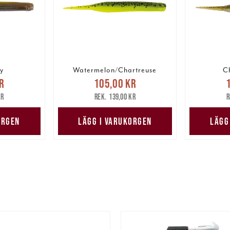
y
Watermelon/Chartreuse
C
pris
:
Nuvarande pris
:
Nuv
r
105,00 kr
are pris
:
105,00 kr
Tidigare pris
:
105,00
kr
139,00 kr
kr
139,00 kr
ORGEN
LÄGG I VARUKORGEN
LÄGG