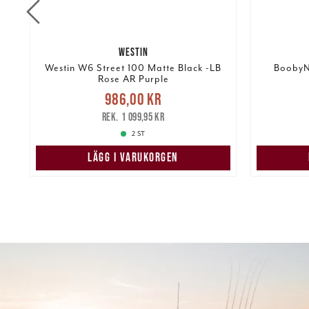
WESTIN
a
Westin W6 Street 100 Matte Black -LB
BoobyNy
Rose AR Purple
Nuvarande pris
:
986,00 kr
986,00 kr
Tidigare pris
:
kr
119,00 k
1 099,95 kr
1 099,95 kr
2 ST
LÄGG I VARUKORGEN