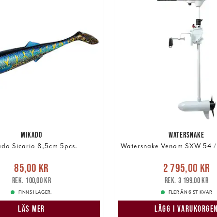
MIKADO
WATERSNAKE
do Sicario 8,5cm 5pcs.
Watersnake Venom SXW 54 /(
Nuvarande pris
e pris
:
85,00 kr
Tidigare
85,00 kr
2 795,00 kr
2 795,00 kr
Tidigare
pris
:
100,00 kr
100,00 kr
3 199,00 kr
3 199,00 kr
FINNS I LAGER.
FLER ÄN 6 ST KVAR
LÄS MER
LÄGG I VARUKORGE