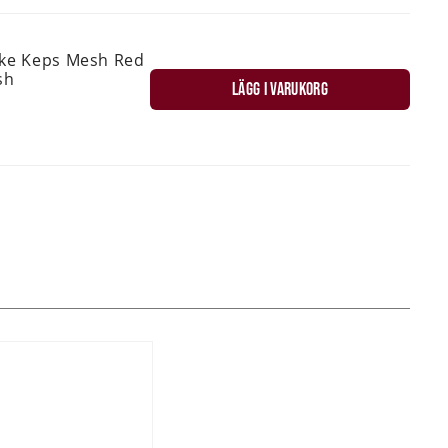
ske Keps Mesh Red
sh
LÄGG I VARUKORG