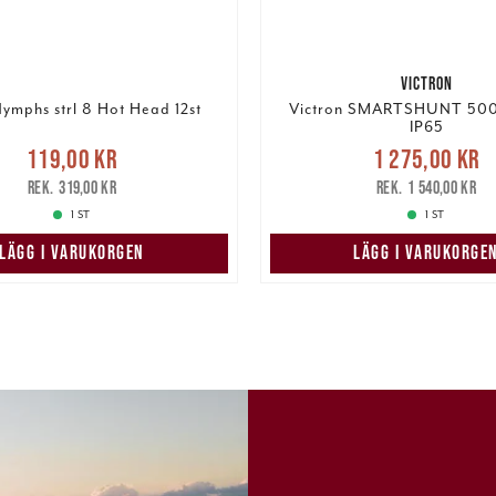
VICTRON
mphs strl 8 Hot Head 12st
Victron SMARTSHUNT 50
IP65
Nuvarande pris
Nuvarande pris
:
119,00 kr
1 275,00 kr
1 275,00 kr
Tidigare
r
Tidigare pris
:
319,00 kr
319,00 kr
1 540,00 kr
1 540,00 kr
1 ST
1 ST
LÄGG I VARUKORGEN
LÄGG I VARUKORGE