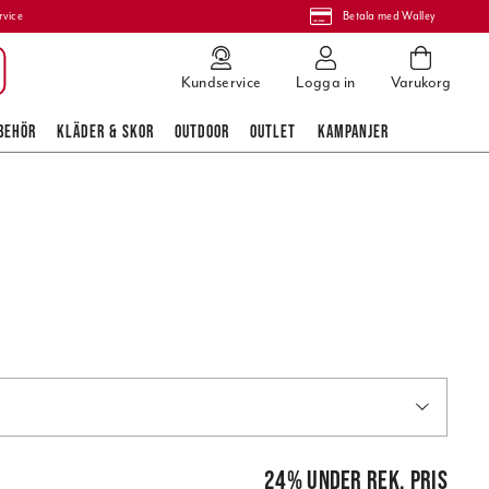
rvice
Betala med Walley
Kundservice
Logga in
Varukorg
BEHÖR
KLÄDER & SKOR
OUTDOOR
OUTLET
KAMPANJER
pris
:
139,00 kr
24
%
under rek. pris