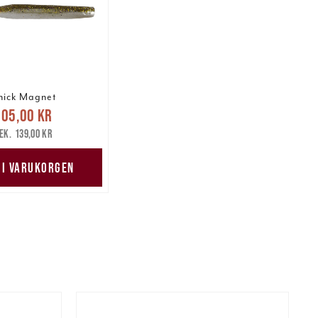
hick Magnet
arande pris
:
105,00 kr
 kr
Tidigare pris
:
139,00 kr
139,00 kr
 I VARUKORGEN