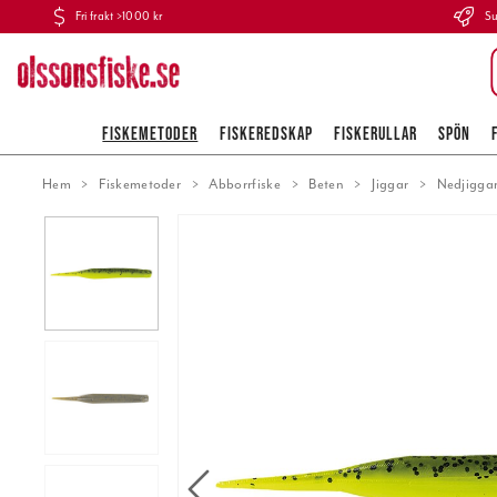
Fri frakt >1000 kr
Su
FISKEMETODER
FISKEREDSKAP
FISKERULLAR
SPÖN
Hem
Fiskemetoder
Abborrfiske
Beten
Jiggar
Nedjigga