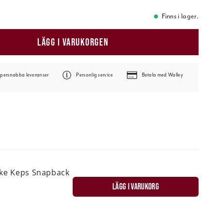
Finns i lager.
LÄGG I VARUKORGEN
persnabba leveranser
Personlig service
Betala med Walley
ske Keps Snapback
LÄGG I VARUKORG