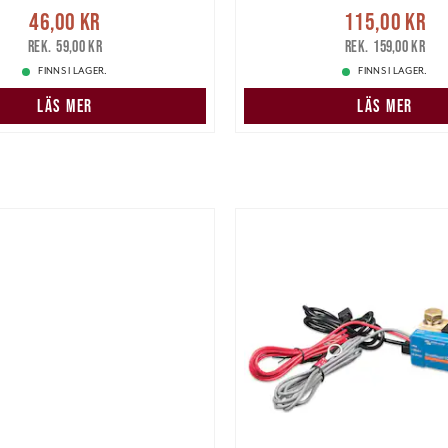
e pris
:
46,00 kr
Tidigare
Nuvarande pris
46,00 kr
115,00 kr
pris
:
59,00 kr
115,00 kr
Tidigare pris
:
59,00 kr
159,00 kr
FINNS I LAGER.
FINNS I LAGER.
LÄS MER
LÄS MER