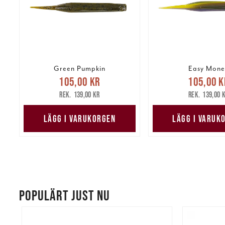
Green Pumpkin
Easy Mone
Nuvarande pris
:
Nuvarande 
105,00 kr
105,00 k
105,00 kr
Tidigare pris
:
105,00 kr
Tidig
139,00 kr
139,00 
139,00 kr
139,00 
LÄGG I VARUKORGEN
LÄGG I VARUK
POPULÄRT JUST NU