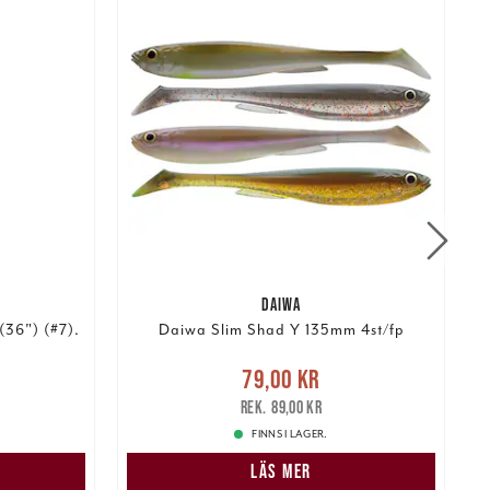
DAIWA
36") (#7).
Daiwa Slim Shad Y 135mm 4st/fp
:
Nuvarande pris
:
79,00 kr
Tidigare
79,00 kr
 pris
:
P
pris
:
89,00 kr
89,00 kr
FINNS I LAGER.
N
LÄS MER