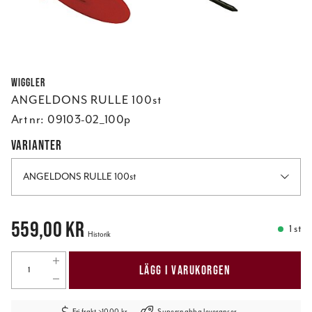
Wiggler
ANGELDONS RULLE 100st
Art nr:
09103-02_100p
VARIANTER
ANGELDONS RULLE 100st
Pris
:
559,00 kr
559,00 kr
1 st
Historik
LÄGG I VARUKORGEN
Fri frakt >1000 kr
Supersnabba leveranser