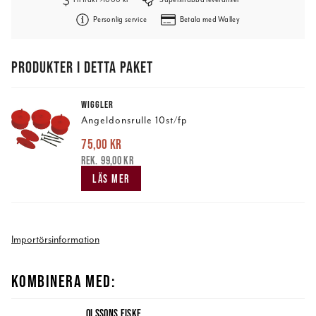
Personlig service
Betala med Walley
PRODUKTER I DETTA PAKET
WIGGLER
Angeldonsrulle 10st/fp
75,00 kr
Nuvarande pris
:
75,00 kr
Tidigare pris
:
99,00 kr
99,00 kr
LÄS MER
Importörsinformation
KOMBINERA MED:
OLSSONS FISKE