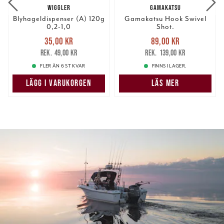
WIGGLER
GAMAKATSU
Blyhageldispenser (A) 120g
Gamakatsu Hook Swivel
0,2-1,0
Shot.
Nuvarande pris
:
Nuvarande pris
:
35,00 kr
89,00 kr
35,00 kr
Tidigare pris
:
89,00 kr
Tidigare pris
:
49,00 kr
139,00 kr
49,00 kr
139,00 kr
FLER ÄN 6 ST KVAR
FINNS I LAGER.
LÄGG I VARUKORGEN
LÄS MER