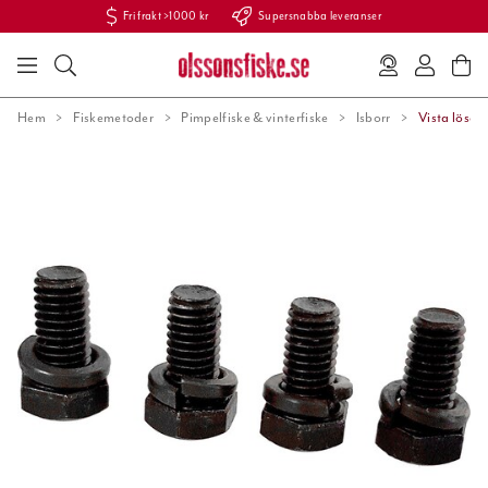
Fri frakt >1000 kr
Supersnabba leveranser
Hem
Fiskemetoder
Pimpelfiske & vinterfiske
Isborr
Vista lösa s