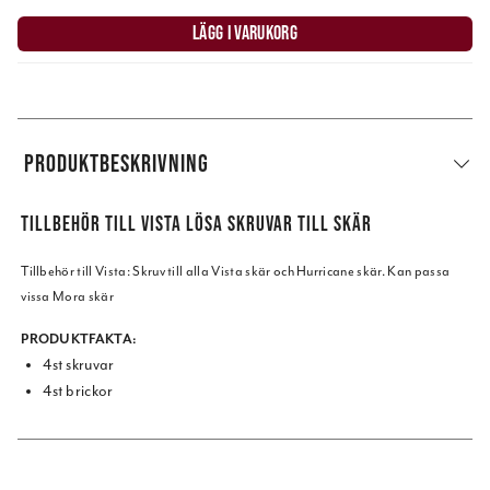
LÄGG I VARUKORG
PRODUKTBESKRIVNING
TILLBEHÖR TILL VISTA LÖSA SKRUVAR TILL SKÄR
Tillbehör till Vista: Skruv till alla Vista skär
och Hurricane skär. Kan passa
vissa Mora skär
PRODUKTFAKTA:
4st skruvar
4st brickor