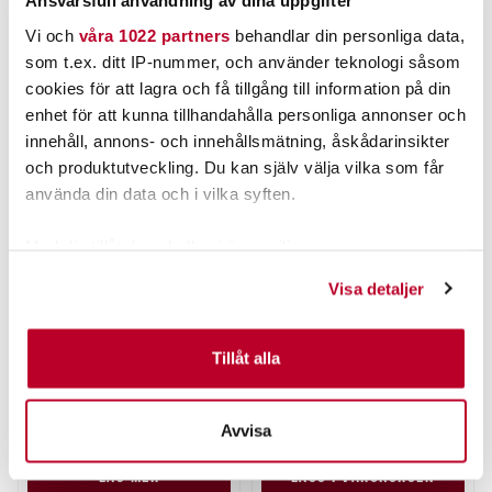
Ansvarsfull användning av dina uppgifter
Vi och
våra 1022 partners
behandlar din personliga data,
ANDRA TITTADE OCKSÅ PÅ
som t.ex. ditt IP-nummer, och använder teknologi såsom
cookies för att lagra och få tillgång till information på din
enhet för att kunna tillhandahålla personliga annonser och
innehåll, annons- och innehållsmätning, åskådarinsikter
och produktutveckling. Du kan själv välja vilka som får
använda din data och i vilka syften.
Med din tillåtelse skulle vi även vilja:
Samla in information om din geografiska plats som
Visa detaljer
kan ha en noggrannhet på upp till flera meter
KINETIC
VMC
Identifiera din enhet genom att aktivt skanna den för
Kinetic Wool Sock Light
VMC Pike Rig Light
Grey.
specifika kännetecken (fingeravtryck)
Tillåt alla
Nuvarande pris
:
Nuvarande pris
:
139,00 kr
119,00 kr
Ta reda på mer om hur dina personliga uppgifter
139,00 kr
Tidigare pris
:
119,00 kr
Tidigare pris
:
179,95 kr
169,00 kr
behandlas och ställ in dina preferenser i
detaljsektionen
.
179,95 kr
169,00 kr
Avvisa
Du kan ändra eller dra tillbaka ditt samtycke när som
FINNS I LAGER.
FLER ÄN 6 ST KVAR
helst från cookie-förklaringen.
LÄS MER
LÄGG I VARUKORGEN