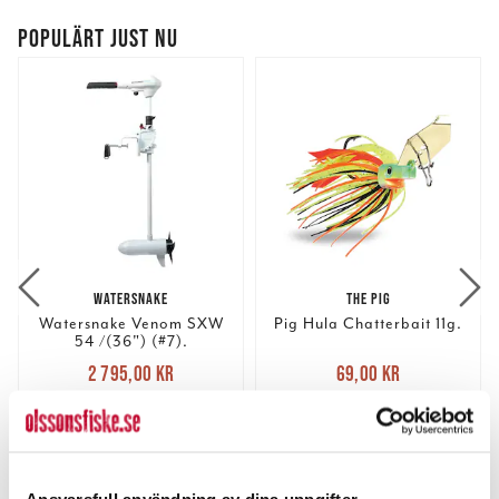
POPULÄRT JUST NU
WATERSNAKE
THE PIG
Watersnake Venom SXW
Pig Hula Chatterbait 11g.
54 /(36") (#7).
Nuvarande pris
:
Nuvarande pris
:
2 795,00 kr
69,00 kr
2 795,00 kr
Tidigare pris
:
69,00 kr
Tidigare pris
:
3 199,00 kr
89,00 kr
3 199,00 kr
89,00 kr
FLER ÄN 6 ST KVAR
FINNS I LAGER.
LÄGG I VARUKORGEN
LÄS MER