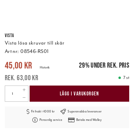
Vista
Vista lösa skruvar till skär
Art nr:
08546-RS01
Nuvarande pris
:
45,00 kr
Tidigare pris
:
63,00 kr
45,00 kr
29
%
under rek. pris
Historik
63,00 kr
7 st
LÄGG I VARUKORGEN
Fri frakt >1000 kr
Supersnabba leveranser
Personlig service
Betala med Walley