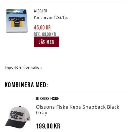
WIGGLER
Kolstavar 12st/fp.
45,00 kr
Nuvarande pris
:
45,00 kr
Tidigare pris
:
69,00 kr
69,00 kr
LÄS MER
Importörsinformation
KOMBINERA MED:
OLSSONS FISKE
Olssons Fiske Keps Snapback Black
Gray
199,00 kr