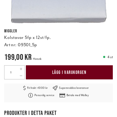
Wiggler
Kolstavar 5fp x 12st/fp.
Art nr:
09301_5p
Pris
:
199,00 kr
199,00 kr
4 st
Historik
LÄGG I VARUKORGEN
Fri frakt >1000 kr
Supersnabba leveranser
Personlig service
Betala med Walley
PRODUKTER I DETTA PAKET