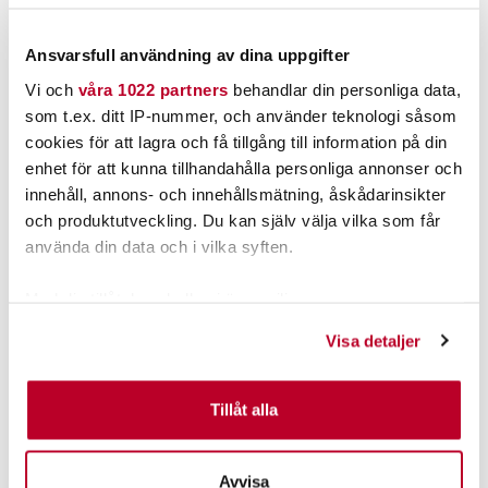
8 049,00 kr
99,00 kr
8 049,00 kr
99,00 kr
FLER ÄN 6 ST KVAR
FINNS I LAGER.
Ansvarsfull användning av dina uppgifter
LÄGG I VARUKORGEN
LÄS MER
Vi och
våra 1022 partners
behandlar din personliga data,
som t.ex. ditt IP-nummer, och använder teknologi såsom
cookies för att lagra och få tillgång till information på din
ANDRA TITTADE OCKSÅ PÅ
enhet för att kunna tillhandahålla personliga annonser och
innehåll, annons- och innehållsmätning, åskådarinsikter
och produktutveckling. Du kan själv välja vilka som får
använda din data och i vilka syften.
Med din tillåtelse skulle vi även vilja:
Samla in information om din geografiska plats som
Visa detaljer
kan ha en noggrannhet på upp till flera meter
Identifiera din enhet genom att aktivt skanna den för
specifika kännetecken (fingeravtryck)
Tillåt alla
DARTS
MUSTAD
Ta reda på mer om hur dina personliga uppgifter
Darts Trevägs Intercross
Mustad kveite krok 16/0
lekanden
26cm
behandlas och ställ in dina preferenser i
detaljsektionen
.
Nuvarande pris
:
Nuvarande pris
:
Avvisa