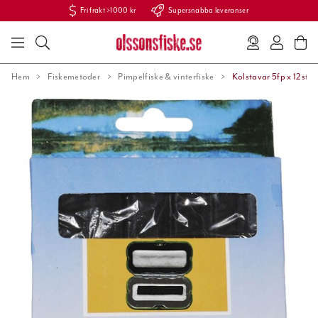
Fri frakt >1000 kr
Supersnabba leveranser
Hem
Fiskemetoder
Pimpelfiske & vinterfiske
Kolstavar 5fp x 12st/f