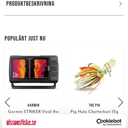
PRODUKTBESKRIVNING
POPULÄRT JUST NU
GARMIN
THE PIG
Garmin STRIKER Vivid 9sv
Pig Hula Chatterbait 15g
med GT52-givare - ekolod
Nuvarande pris
:
Nuvarande pris
:
5 849,00 kr
75,00 kr
5 849,00 kr
Tidigare pris
:
75,00 kr
Tidigare pris
: