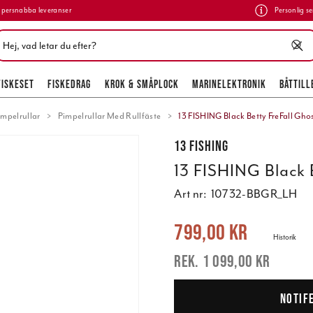
persnabba leveranser
Personlig se
FISKESET
FISKEDRAG
KROK & SMÅPLOCK
MARINELEKTRONIK
BÅTTILL
impelrullar
Pimpelrullar Med Rullfäste
13 FISHING Black Betty FreFall Gho
13 FISHING
13 FISHING Black 
Art nr:
10732-BBGR_LH
Nuvarande pris
:
799,00 kr
Tidigare 
799,00 kr
Historik
1 099,00 kr
NOTIF