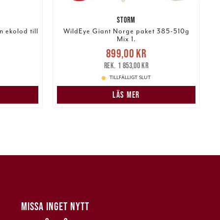
STORM
 ekolod till
WildEye Giant Norge paket 385-510g
Mix 1.
Nuvarande pris
:
:
899,00 kr
899,00 kr
Tidigare pris
:
P
289,00 kr
1 853,00 kr
1 853,00 kr
TILLFÄLLIGT SLUT
N
LÄS MER
MISSA INGET NYTT