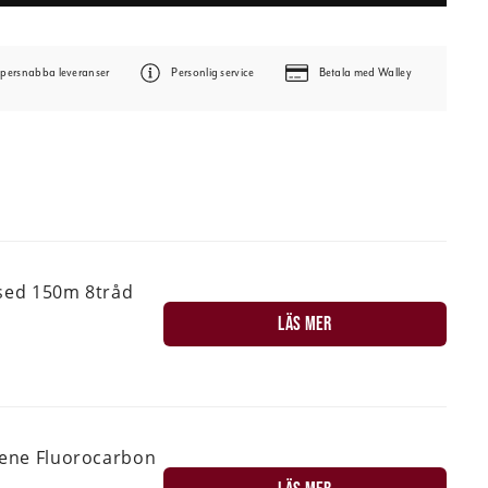
persnabba leveranser
Personlig service
Betala med Walley
used 150m 8tråd
LÄS MER
ilene Fluorocarbon