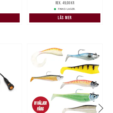
399,95 kr
pris
:
49,00 kr
49,00 kr
FINNS I LAGER.
LÄS MER