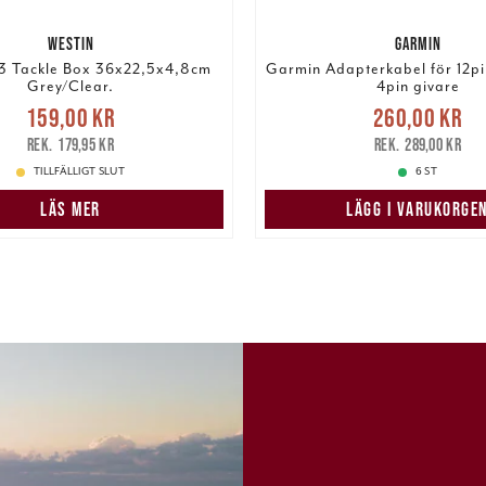
WESTIN
GARMIN
3 Tackle Box 36x22,5x4,8cm
Garmin Adapterkabel för 12pin
Grey/Clear.
4pin givare
Nuvarande pris
:
Nuvarande pris
159,00 kr
260,00 kr
r
Tidigare pris
:
179,95 kr
260,00 kr
Tidigare pris
:
179,95 kr
289,00 kr
TILLFÄLLIGT SLUT
6 ST
LÄS MER
LÄGG I VARUKORGE