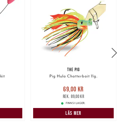
THE PIG
kit
Pig Hula Chatterbait 11g.
Nuvarande pris
:
69,00 kr
Tidigare
N
69,00 kr
pris
:
89,00 kr
89,00 kr
FINNS I LAGER.
N
LÄS MER