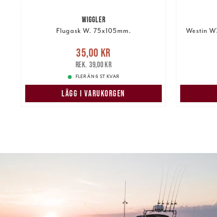
WIGGLER
Flugask W. 75x105mm.
Westin W
re
Nuvarande pris
:
35,00 kr
Tidigare
35,00 kr
pris
:
39,00 kr
159,00 k
39,00 kr
FLER ÄN 6 ST KVAR
LÄGG I VARUKORGEN