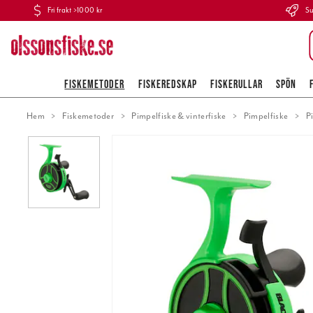
Fri frakt >1000 kr
Su
FISKEMETODER
FISKEREDSKAP
FISKERULLAR
SPÖN
Hem
Fiskemetoder
Pimpelfiske & vinterfiske
Pimpelfiske
P