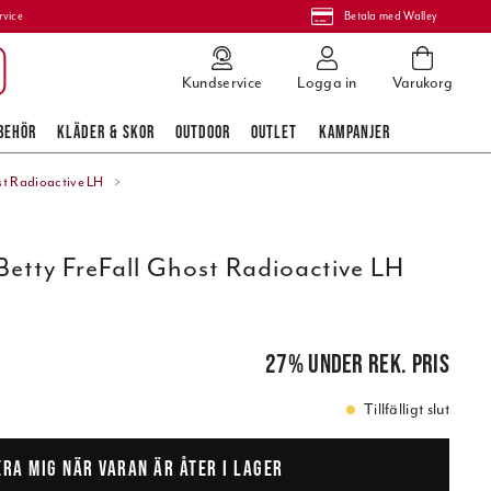
rvice
Betala med Walley
Kundservice
Logga in
Varukorg
BEHÖR
KLÄDER & SKOR
OUTDOOR
OUTLET
KAMPANJER
st Radioactive LH
Betty FreFall Ghost Radioactive LH
pris
:
1 099,00 kr
27
%
under rek. pris
Tillfälligt slut
ERA MIG NÄR VARAN ÄR ÅTER I LAGER