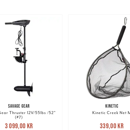
SAVAGE GEAR
KINETIC
ear Thruster 12V/55lbs /52"
Kinetic Creek Net 
(#7)
Nuvarande pris
:
Nuvarande pris
3 099,00 kr
339,00 kr
9,00 kr
Tidigare pris
: