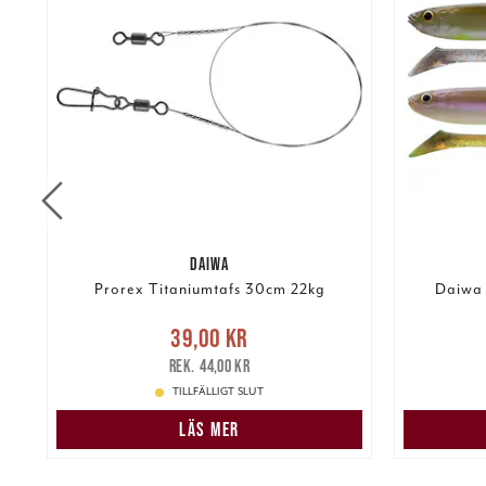
DAIWA
Prorex Titaniumtafs 30cm 22kg
Daiwa 
re
Nuvarande pris
:
39,00 kr
Tidigare
Nuvarand
39,00 kr
pris
:
44,00 kr
44,00 kr
TILLFÄLLIGT SLUT
LÄS MER