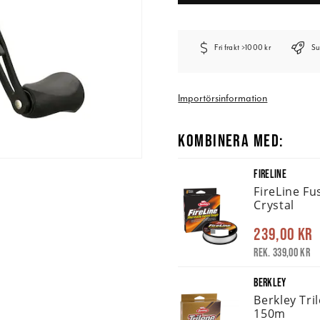
Fri frakt >1000 kr
Su
Importörsinformation
KOMBINERA MED:
FIRELINE
FireLine F
Crystal
239,00 kr
Rek. 339,00 kr
BERKLEY
Berkley Tr
150m