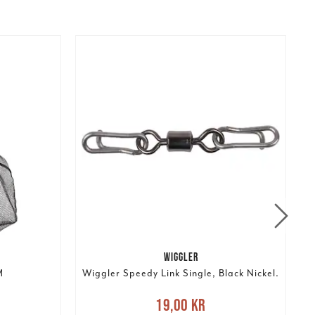
WIGGLER
M
Wiggler Speedy Link Single, Black Nickel.
:
Nuvarande pris
:
19,00 kr
Tidigare
N
19,00 kr