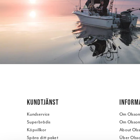
KUNDTJÄNST
INFORM
Kundservice
Om Olssons
Superbrådis
Om Olssons
Köpvillkor
About Olss
Spåra ditt paket
Über Olsso