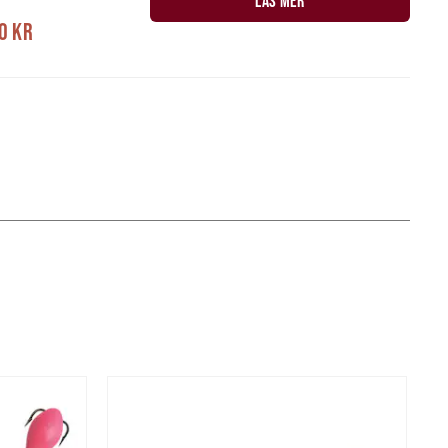
LÄS MER
0 kr