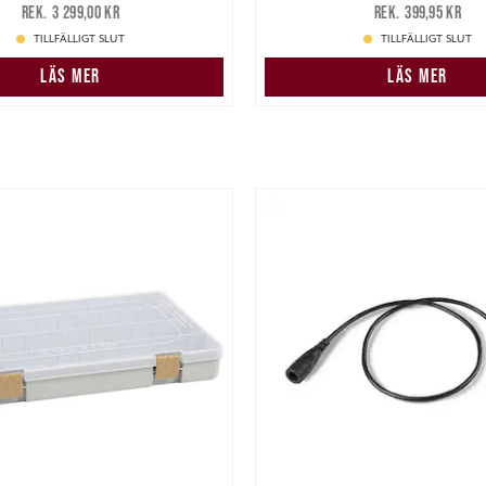
339,00 kr
Tidigare pris
:
3 299,00 kr
399,95 kr
3 299,00 kr
TILLFÄLLIGT SLUT
TILLFÄLLIGT SLUT
LÄS MER
LÄS MER