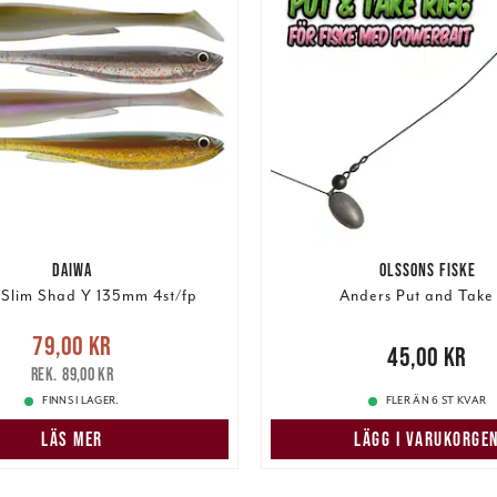
DAIWA
OLSSONS FISKE
Slim Shad Y 135mm 4st/fp
Anders Put and Take 
e pris
:
79,00 kr
Tidigare
79,00 kr
Pris
:
45,00 kr
45,00 kr
pris
:
89,00 kr
89,00 kr
FINNS I LAGER.
FLER ÄN 6 ST KVAR
LÄS MER
LÄGG I VARUKORGE