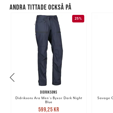
ANDRA TITTADE OCKSÅ PÅ
25%
DIDRIKSONS
Didriksons Ara Men´s Byxor Dark Night
Savage G
Blue
Nuvarande pris
:
re
599,25 kr
599,25 kr
Tidigare pris
:
3 09