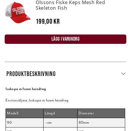
Olssons Fiske Keps Mesh Red
Skeleton Fish
199,00 kr
LÄGG I VARUKORG
PRODUKTBESKRIVNING
Isskopa m foam handtag
En storsäljare, Isskopa m foam handtag
Modell
Längd
Diameter
90
--cm
80mm