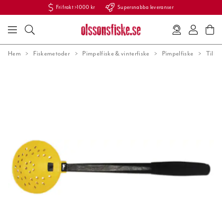
Fri frakt >1000 kr
Supersnabba leveranser
Hem
Fiskemetoder
Pimpelfiske & vinterfiske
Pimpelfiske
Tillb