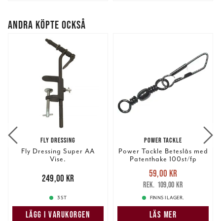
ANDRA KÖPTE OCKSÅ
FLY DRESSING
POWER TACKLE
Fly Dressing Super AA
Power Tackle Beteslås med
Vise.
Patenthake 100st/fp
Nuvarande pris
:
59,00 kr
Pris
:
249,00 kr
249,00 kr
59,00 kr
Tidigare pris
:
109,00 kr
109,00 kr
3 ST
FINNS I LAGER.
LÄGG I VARUKORGEN
LÄS MER