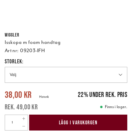
Wiggler
Isskopa m foam handtag
Art nr:
09203-IFH
STORLEK:
Välj
Nuvarande pris
:
38,00 kr
Tidigare pris
:
49,00 kr
38,00 kr
22
%
under rek. pris
Historik
49,00 kr
Finns i lager.
LÄGG I VARUKORGEN