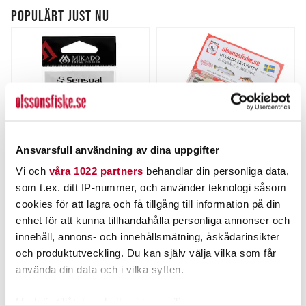
POPULÄRT JUST NU
Ansvarsfull användning av dina uppgifter
Vi och
våra 1022 partners
behandlar din personliga data,
MIKADO
MYRAN
som t.ex. ditt IP-nummer, och använder teknologi såsom
Mikado Fastlockhake med
Olssons Fiske Present 3-
lekande 10st.
pack Regnbåge & Abborre
cookies för att lagra och få tillgång till information på din
Nuvarande pris
:
19,00 kr
enhet för att kunna tillhandahålla personliga annonser och
19,00 kr
Tidigare pris
:
Pris
:
149,00 kr
149,00 kr
innehåll, annons- och innehållsmätning, åskådarinsikter
21,00 kr
21,00 kr
och produktutveckling. Du kan själv välja vilka som får
FINNS I LAGER.
FLER ÄN 6 ST KVAR
använda din data och i vilka syften.
LÄS MER
LÄGG I VARUKORGEN
Med din tillåtelse skulle vi även vilja: