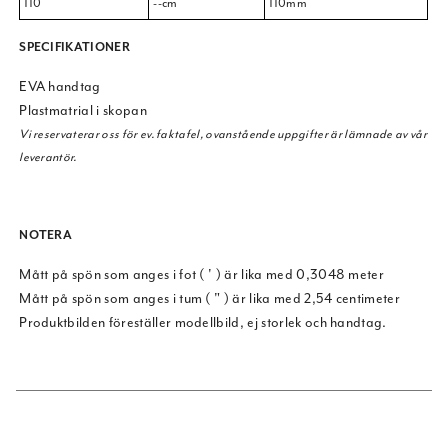
110
--cm
110mm
SPECIFIKATIONER
EVA handtag
Plastmatrial i skopan
Vi reservaterar oss för ev. faktafel, ovanstående uppgifter är lämnade av vår
leverantör.
NOTERA
Mått på spön som anges i fot ( ' ) är lika med 0,3048 meter
Mått på spön som anges i tum ( " ) är lika med 2,54 centimeter
Produktbilden föreställer modellbild, ej storlek och handtag.