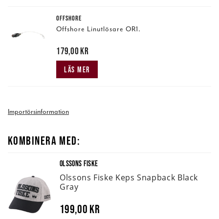
OFFSHORE
Offshore Linutlösare OR1.
Pris
179,00 kr
:
179,00 kr
LÄS MER
Importörsinformation
KOMBINERA MED:
OLSSONS FISKE
Olssons Fiske Keps Snapback Black
Gray
199,00 kr