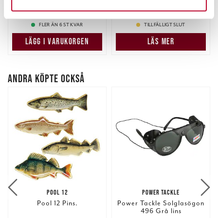
299,00 kr
Du kan ändra eller dra tillbaka ditt samtycke när som
Pris
:
219,00 kr
219,00 kr
299,00 kr
Tidigare pris
:
354,00 kr
helst från cookie-förklaringen.
354,00 kr
FLER ÄN 6 ST KVAR
TILLFÄLLIGT SLUT
Vi använder enhetsidentifierare för att anpassa innehållet
LÄGG I VARUKORGEN
LÄS MER
och annonserna till användarna, tillhandahålla funktioner
för sociala medier och analysera vår trafik. Vi
vidarebefordrar även sådana identifierare och annan
ANDRA KÖPTE OCKSÅ
information från din enhet till de sociala medier och
annons- och analysföretag som vi samarbetar med.
Dessa kan i sin tur kombinera informationen med annan
information som du har tillhandahållit eller som de har
samlat in när du har använt deras tjänster.
POOL 12
POWER TACKLE
Pool 12 Pins.
Power Tackle Solglasögon
496 Grå lins