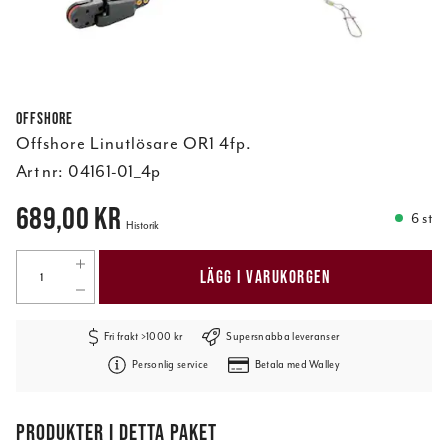
Offshore
Offshore Linutlösare OR1 4fp.
Art nr:
04161-01_4p
Pris
:
689,00 kr
689,00 kr
6 st
Historik
LÄGG I VARUKORGEN
Fri frakt >1000 kr
Supersnabba leveranser
Personlig service
Betala med Walley
PRODUKTER I DETTA PAKET