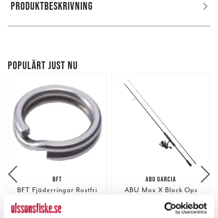
PRODUKTBESKRIVNING
POPULÄRT JUST NU
BFT
ABU GARCIA
BFT Fjäderringar Rostfri
ABU Max X Black Ops
Combo 8` 10-30g (#1)
Nuvarande pris
:
Nuvarande pris
:
39,00 kr
999,00 kr
39,00 kr
Tidigare pris
:
999,00 kr
Tidigare pris
: