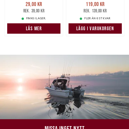
Nuvarande pris
:
Nuvarande pris
:
29,00 kr
119,00 kr
29,00 kr
Tidigare pris
:
119,00 kr
Tidigare pris
:
39,00 kr
139,00 kr
39,00 kr
139,00 kr
FINNS I LAGER.
FLER ÄN 6 ST KVAR
LÄS MER
LÄGG I VARUKORGEN
MISSA INGET NYTT