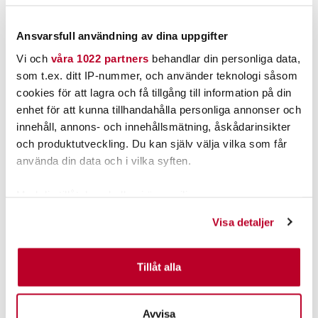
49,00 kr
1 299,00 kr
49,00 kr
1 299,00 kr
FINNS I LAGER.
TILLFÄLLIGT SLUT
Ansvarsfull användning av dina uppgifter
LÄS MER
LÄS MER
Vi och
våra 1022 partners
behandlar din personliga data,
som t.ex. ditt IP-nummer, och använder teknologi såsom
cookies för att lagra och få tillgång till information på din
ANDRA TITTADE OCKSÅ PÅ
enhet för att kunna tillhandahålla personliga annonser och
innehåll, annons- och innehållsmätning, åskådarinsikter
och produktutveckling. Du kan själv välja vilka som får
använda din data och i vilka syften.
Med din tillåtelse skulle vi även vilja:
Samla in information om din geografiska plats som
Visa detaljer
kan ha en noggrannhet på upp till flera meter
Identifiera din enhet genom att aktivt skanna den för
specifika kännetecken (fingeravtryck)
Tillåt alla
OFFSHORE
GHOST
Ta reda på mer om hur dina personliga uppgifter
OFFSHORE Weight clip
Ghost Catch N`Release
OR-16.
10st.
behandlas och ställ in dina preferenser i
detaljsektionen
.
Nuvarande pris
:
Avvisa