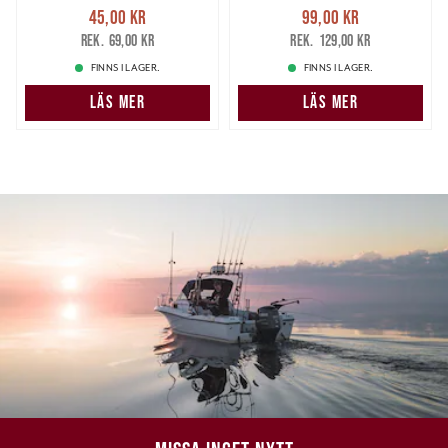
Nuvarande pris
:
Nuvarande pris
:
45,00 kr
99,00 kr
45,00 kr
Tidigare pris
:
99,00 kr
Tidigare pris
:
69,00 kr
129,00 kr
69,00 kr
129,00 kr
FINNS I LAGER.
FINNS I LAGER.
LÄS MER
LÄS MER