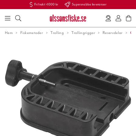
Fri frakt >1000 kr
Supersnabba leveranser
Hem
Fiskemetoder
Trolling
Trollingriggar
Reservdelar
Can