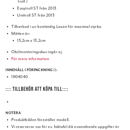
Troll )
Easytroll ST från 2013
Unitroll ST från 2013
Tillverkad i uv-beständig Lexan för maximal styrka.
Måtten är:
13,2cm x 13,2cm
Obs!monteringsskuv ingår ej.
För mera information
INNEHÅLL I FÖRPACKNING ():
1904040
:::: TILLBEHÖR ATT KÖPA TILL::::
NOTERA
Produktbilden föreställer modell.
Vi reserverar oss för ev. faktafel då ovanstående uppgifter är