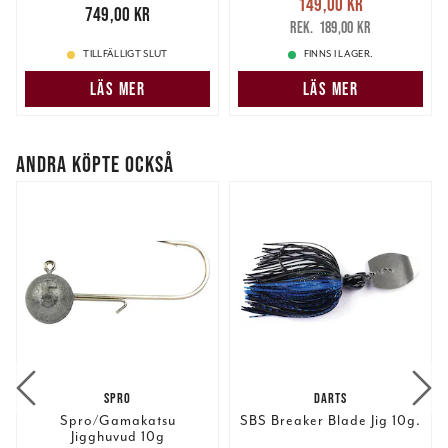
149,00 kr
Pris
:
749,00 kr
749,00 kr
149,00 kr
Tidigare pris
:
information som du har tillhandahållit eller som de har
189,00 kr
189,00 kr
samlat in när du har använt deras tjänster.
TILLFÄLLIGT SLUT
FINNS I LAGER.
LÄS MER
LÄS MER
ANDRA KÖPTE OCKSÅ
SPRO
DARTS
Spro/Gamakatsu
SBS Breaker Blade Jig 10g.
Jigghuvud 10g