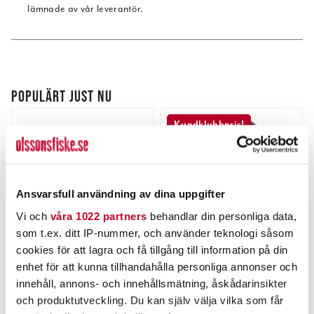
lämnade av vår leverantör.
POPULÄRT JUST NU
Kundklubbpris!
Ansvarsfull användning av dina uppgifter
Vi och
våra 1022 partners
behandlar din personliga data,
som t.ex. ditt IP-nummer, och använder teknologi såsom
cookies för att lagra och få tillgång till information på din
DARTS
RAM
enhet för att kunna tillhandahålla personliga annonser och
Hard Lock Beteslås fp.
RAM RAP-354U-TRA1 ''C''
innehåll, annons- och innehållsmätning, åskådarinsikter
Track Ball med T-fäste.
och produktutveckling. Du kan själv välja vilka som får
Nuvarande pris
:
Nuvarande pris
:
55,00 kr
293,00 kr