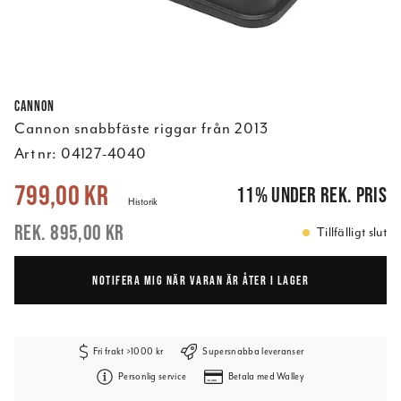
Cannon
Cannon snabbfäste riggar från 2013
Art nr:
04127-4040
Nuvarande pris
:
799,00 kr
Tidigare pris
:
895,00 kr
799,00 kr
11
%
under rek. pris
Historik
895,00 kr
Tillfälligt slut
NOTIFERA MIG NÄR VARAN ÄR ÅTER I LAGER
Fri frakt >1000 kr
Supersnabba leveranser
Personlig service
Betala med Walley