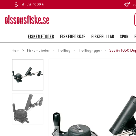
Fri frakt >1000 kr
Su
FISKEMETODER
FISKEREDSKAP
FISKERULLAR
SPÖN
Hem
Fiskemetoder
Trolling
Trollingriggar
Scotty 1050 De