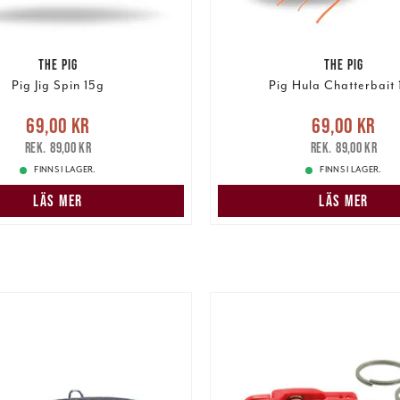
THE PIG
THE PIG
Pig Jig Spin 15g
Pig Hula Chatterbait 
e pris
:
69,00 kr
Tidigare
Nuvarande pris
:
69,00 k
69,00 kr
69,00 kr
pris
:
89,00 kr
pris
:
89,00 kr
89,00 kr
89,00 kr
FINNS I LAGER.
FINNS I LAGER.
LÄS MER
LÄS MER