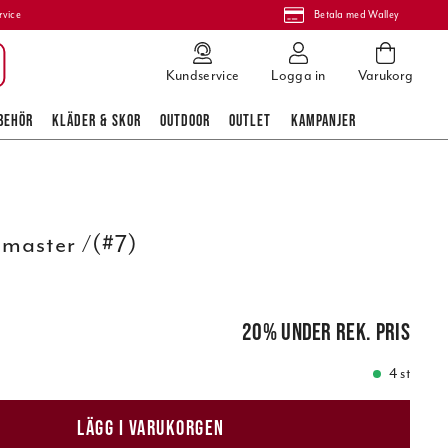
rvice
Betala med Walley
Kundservice
Logga in
Varukorg
BEHÖR
KLÄDER & SKOR
OUTDOOR
OUTLET
KAMPANJER
master /(#7)
 pris
:
3 999,00 kr
20
%
under rek. pris
4 st
LÄGG I VARUKORGEN