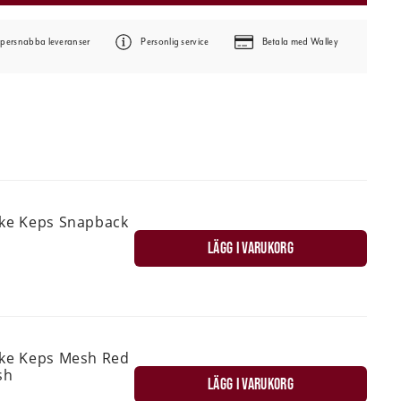
persnabba leveranser
Personlig service
Betala med Walley
ske Keps Snapback
LÄGG I VARUKORG
ske Keps Mesh Red
sh
LÄGG I VARUKORG