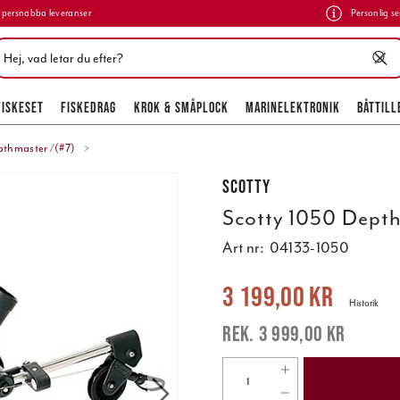
persnabba leveranser
Personlig se
FISKESET
FISKEDRAG
KROK & SMÅPLOCK
MARINELEKTRONIK
BÅTTILL
pthmaster /(#7)
Scotty
Scotty 1050 Depth
Art nr:
04133-1050
Nuvarande pris
:
3 199,00 kr
Tidigare
3 199,00 kr
Historik
3 999,00 kr