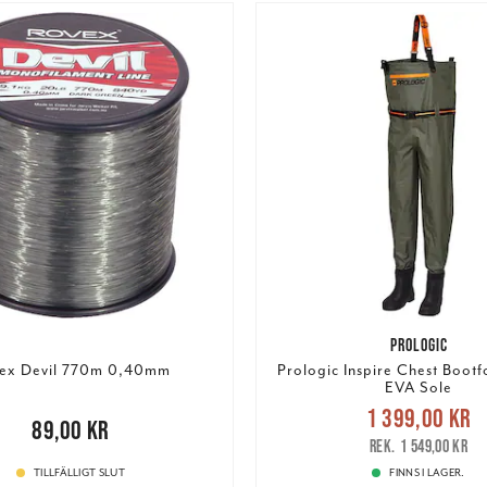
PROLOGIC
ex Devil 770m 0,40mm
Prologic Inspire Chest Boot
EVA Sole
Nuvarande pris
1 399,00 kr
00 kr
89,00 kr
1 399,00 kr
Tidigare
1 549,00 kr
1 549,00 kr
TILLFÄLLIGT SLUT
FINNS I LAGER.