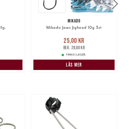
MIKADO
11g.
Mikado Jaws Jighead 10g 3st
r
Tidigare
Nuvarande pris
:
25,00 kr
Tidigare
25,00 kr
P
pris
:
28,00 kr
28,00 kr
FINNS I LAGER.
LÄS MER