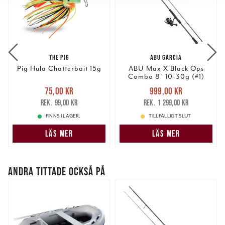
vidarebefordrar även sådana identifierare och annan
information från din enhet till de sociala medier och
annons- och analysföretag som vi samarbetar med.
Dessa kan i sin tur kombinera informationen med annan
information som du har tillhandahållit eller som de har
THE PIG
ABU GARCIA
Pig Hula Chatterbait 15g
ABU Max X Black Ops
samlat in när du har använt deras tjänster.
Combo 8` 10-30g (#1)
Nuvarande pris
:
Nuvarande pris
:
75,00 kr
999,00 kr
75,00 kr
Tidigare pris
:
999,00 kr
Tidigare pris
:
99,00 kr
1 299,00 kr
99,00 kr
1 299,00 kr
FINNS I LAGER.
TILLFÄLLIGT SLUT
LÄS MER
LÄS MER
ANDRA TITTADE OCKSÅ PÅ