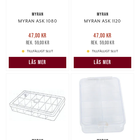
MYRAN
MYRAN
MYRAN ASK 1080
MYRAN ASK 1120
Nuvarande pris
:
Nuvarande pris
:
47,00 kr
47,00 kr
47,00 kr
Tidigare pris
:
47,00 kr
Tidigare pris
:
59,00 kr
59,00 kr
59,00 kr
59,00 kr
TILLFÄLLIGT SLUT
TILLFÄLLIGT SLUT
LÄS MER
LÄS MER