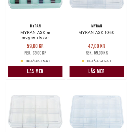
MYRAN
MYRAN
MYRAN ASK m
MYRAN ASK 1060
magnetstavar
Nuvarande pris
:
Nuvarande pris
:
59,00 kr
47,00 kr
59,00 kr
Tidigare pris
:
47,00 kr
Tidigare pris
:
69,00 kr
59,00 kr
69,00 kr
59,00 kr
TILLFÄLLIGT SLUT
TILLFÄLLIGT SLUT
LÄS MER
LÄS MER