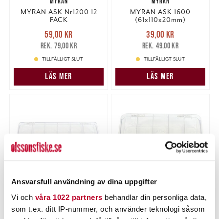
MYRAN
MYRAN
MYRAN ASK Nr1200 12
MYRAN ASK 1600
FACK
(61x110x20mm)
Nuvarande pris
:
Nuvarande pris
:
59,00 kr
39,00 kr
59,00 kr
Tidigare pris
:
39,00 kr
Tidigare pris
:
79,00 kr
49,00 kr
79,00 kr
49,00 kr
TILLFÄLLIGT SLUT
TILLFÄLLIGT SLUT
LÄS MER
LÄS MER
Ansvarsfull användning av dina uppgifter
Vi och
våra 1022 partners
behandlar din personliga data,
MYRAN
MYRAN
som t.ex. ditt IP-nummer, och använder teknologi såsom
MYRAN ASK 1800
MYRAN ASK 2000