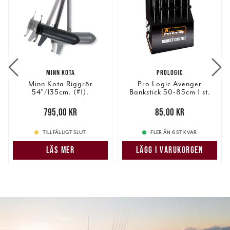
MINN KOTA
PROLOGIC
Minn Kota Riggrör
Pro Logic Avenger
54"/135cm. (#1).
Bankstick 50-85cm 1 st.
Pris
:
795,00 kr
795,00 kr
Pris
:
85,00 kr
85,00 kr
TILLFÄLLIGT SLUT
FLER ÄN 6 ST KVAR
LÄS MER
LÄGG I VARUKORGEN