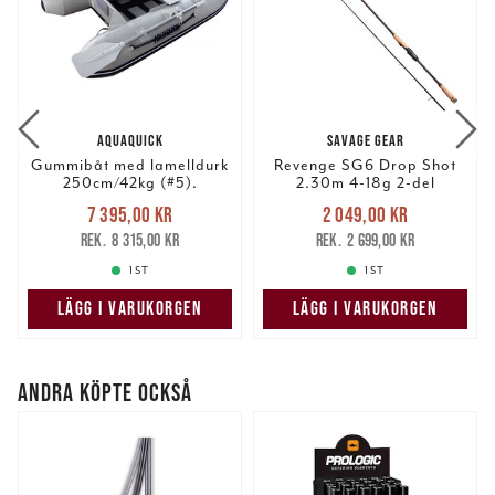
AQUAQUICK
SAVAGE GEAR
Gummibåt med lamelldurk
Revenge SG6 Drop Shot
250cm/42kg (#5).
2.30m 4-18g 2-del
Nuvarande pris
:
Nuvarande pris
:
7 395,00 kr
2 049,00 kr
7 395,00 kr
Tidigare pris
:
2 049,00 kr
Tidigare pris
:
8 315,00 kr
2 699,00 kr
8 315,00 kr
2 699,00 kr
1 ST
1 ST
LÄGG I VARUKORGEN
LÄGG I VARUKORGEN
ANDRA KÖPTE OCKSÅ