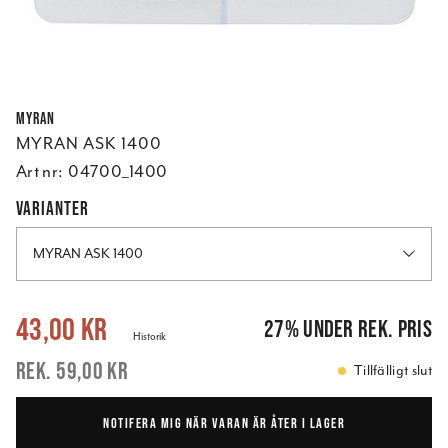
Myran
MYRAN ASK 1400
Art nr:
04700_1400
VARIANTER
MYRAN ASK 1400
Nuvarande pris
:
43,00 kr
Tidigare pris
:
59,00 kr
43,00 kr
27
%
under rek. pris
Historik
59,00 kr
Tillfälligt slut
NOTIFERA MIG NÄR VARAN ÄR ÅTER I LAGER