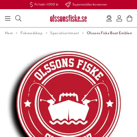
Fri frakt >1000 kr
Supersnabba leveranser
Hem
Fiskeredskap
Specialsortiment
Olssons Fiske Boat Emblem de