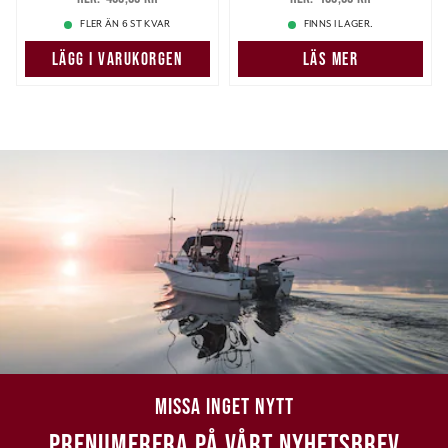
459,00 kr
199,00 kr
FLER ÄN 6 ST KVAR
FINNS I LAGER.
LÄGG I VARUKORGEN
LÄS MER
MISSA INGET NYTT
PRENUMERERA PÅ VÅRT NYHETSBREV