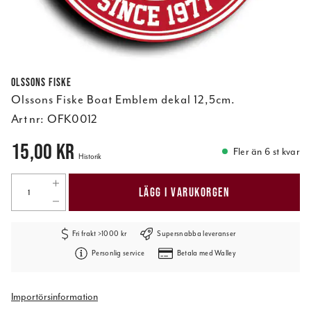
Olssons Fiske
Olssons Fiske Boat Emblem dekal 12,5cm.
Art nr:
OFK0012
Pris
:
15,00 kr
15,00 kr
Fler än 6 st kvar
Historik
LÄGG I VARUKORGEN
Fri frakt >1000 kr
Supersnabba leveranser
Personlig service
Betala med Walley
Importörsinformation