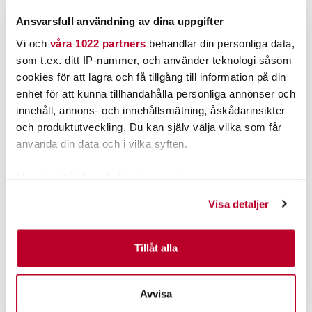
Ansvarsfull användning av dina uppgifter
LÄGG I VARUKORGEN
LÄS MER
Vi och
våra 1022 partners
behandlar din personliga data,
som t.ex. ditt IP-nummer, och använder teknologi såsom
ANDRA TITTADE OCKSÅ PÅ
cookies för att lagra och få tillgång till information på din
enhet för att kunna tillhandahålla personliga annonser och
innehåll, annons- och innehållsmätning, åskådarinsikter
och produktutveckling. Du kan själv välja vilka som får
använda din data och i vilka syften.
Med din tillåtelse skulle vi även vilja:
Samla in information om din geografiska plats som
Visa detaljer
kan ha en noggrannhet på upp till flera meter
Identifiera din enhet genom att aktivt skanna den för
SKICKAS IDAG!
HEMPAKET
specifika kännetecken (fingeravtryck)
Tillåt alla
Superbrådis - Gå före i
PostNord MyPack Home.
kön!.
Ta reda på mer om hur dina personliga uppgifter
behandlas och ställ in dina preferenser i
detaljsektionen
.
Pris
:
49,00 kr
49,00 kr
Pris
:
179,00 kr
179,00 kr
Avvisa
Du kan ändra eller dra tillbaka ditt samtycke när som