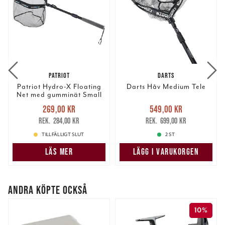
PATRIOT
DARTS
Patriot Hydro-X Floating
Darts Håv Medium Tele
Net med gumminät Small
Nuvarande pris
:
Nuvarande pris
:
269,00 kr
549,00 kr
269,00 kr
Tidigare pris
:
549,00 kr
Tidigare pris
:
284,00 kr
699,00 kr
284,00 kr
699,00 kr
TILLFÄLLIGT SLUT
2 ST
LÄS MER
LÄGG I VARUKORGEN
ANDRA KÖPTE OCKSÅ
10%