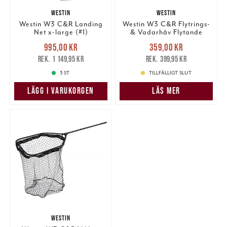
WESTIN
WESTIN
Westin W3 C&R Landing
Westin W3 C&R Flytrings-
Net x-large (#1)
& Vadarhåv Flytande
Nuvarande pris
:
Nuvarande pris
:
995,00 kr
359,00 kr
995,00 kr
Tidigare pris
:
359,00 kr
Tidigare pris
:
1 149,95 kr
399,95 kr
1 149,95 kr
399,95 kr
3 ST
TILLFÄLLIGT SLUT
LÄGG I VARUKORGEN
LÄS MER
WESTIN