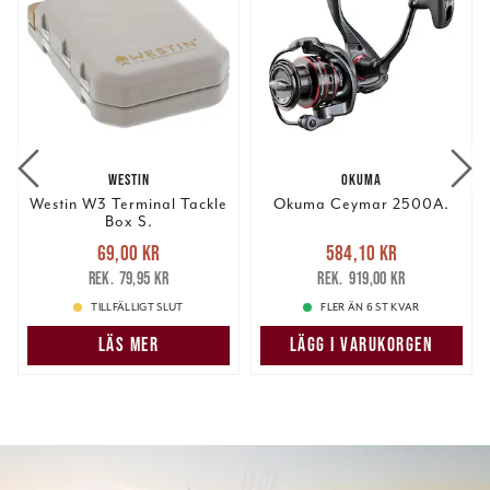
WESTIN
OKUMA
Westin W3 Terminal Tackle
Okuma Ceymar 2500A.
Box S.
Nuvarande pris
:
Nuvarande pris
:
69,00 kr
584,10 kr
69,00 kr
Tidigare pris
:
584,10 kr
Tidigare pris
:
79,95 kr
919,00 kr
79,95 kr
919,00 kr
TILLFÄLLIGT SLUT
FLER ÄN 6 ST KVAR
LÄS MER
LÄGG I VARUKORGEN