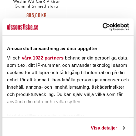
Westin W3 C&R Vikbar
Gummihåv med stora
maskor
Nuvarande pris
:
895,00 kr
895,00 kr
Tidigare pris
:
999,95 kr
999,95 kr
TILLFÄLLIGT SLUT
LÄS MER
Ansvarsfull användning av dina uppgifter
Vi och
våra 1022 partners
behandlar din personliga data,
som t.ex. ditt IP-nummer, och använder teknologi såsom
PRODUKTBESKRIVNING
cookies för att lagra och få tillgång till information på din
enhet för att kunna tillhandahålla personliga annonser och
innehåll, annons- och innehållsmätning, åskådarinsikter
och produktutveckling. Du kan själv välja vilka som får
använda din data och i vilka syften.
POPULÄRT JUST NU
Med din tillåtelse skulle vi även vilja:
Kundklubbpris!
Samla in information om din geografiska plats som
Visa detaljer
kan ha en noggrannhet på upp till flera meter