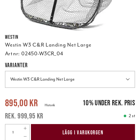
Westin
Westin W3 C&R Landing Net Large
Art nr:
02450-W3CR_04
VARIANTER
Westin W3 C&R Landing Net Large
Nuvarande pris
:
895,00 kr
Tidigare pris
:
999,95 kr
895,00 kr
10
%
under rek. pris
Historik
999,95 kr
2 st
LÄGG I VARUKORGEN