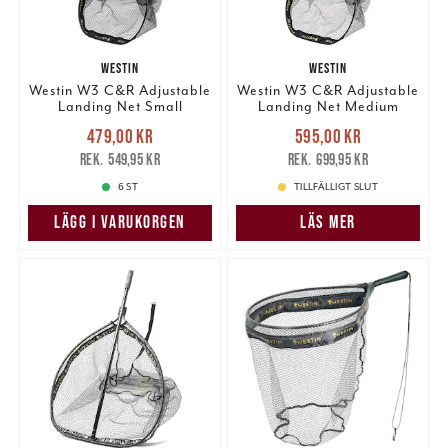
WESTIN
WESTIN
Westin W3 C&R Adjustable
Westin W3 C&R Adjustable
Landing Net Small
Landing Net Medium
Nuvarande pris
:
Nuvarande pris
:
479,00 kr
595,00 kr
479,00 kr
Tidigare pris
:
595,00 kr
Tidigare pris
:
549,95 kr
699,95 kr
549,95 kr
699,95 kr
6 ST
TILLFÄLLIGT SLUT
LÄGG I VARUKORGEN
LÄS MER