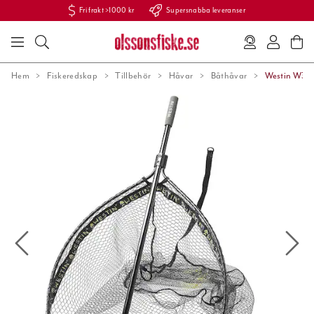
Fri frakt >1000 kr
Supersnabba leveranser
Hem
Fiskeredskap
Tillbehör
Håvar
Båthåvar
Westin W3 C