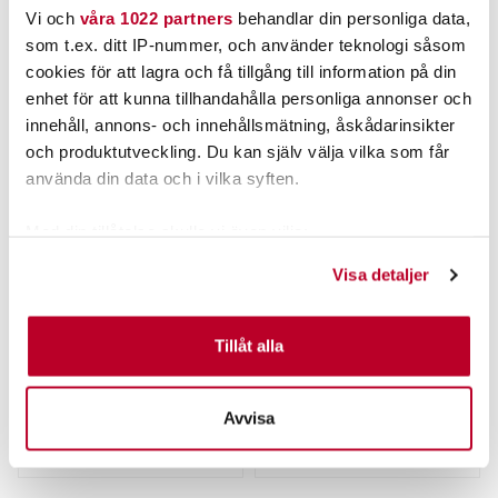
ANDRA TITTADE OCKSÅ PÅ
Vi och
våra 1022 partners
behandlar din personliga data,
som t.ex. ditt IP-nummer, och använder teknologi såsom
cookies för att lagra och få tillgång till information på din
enhet för att kunna tillhandahålla personliga annonser och
innehåll, annons- och innehållsmätning, åskådarinsikter
och produktutveckling. Du kan själv välja vilka som får
använda din data och i vilka syften.
Med din tillåtelse skulle vi även vilja:
Samla in information om din geografiska plats som
Visa detaljer
ABU GARCIA
WIGGLER
kan ha en noggrannhet på upp till flera meter
Abu Beast Chain Stinger -
Wiggbuzz 22g.
Identifiera din enhet genom att aktivt skanna den för
2pcs.
Nuvarande pris
:
Nuvarande pris
:
specifika kännetecken (fingeravtryck)
Tillåt alla
75,00 kr
85,00 kr
75,00 kr
Tidigare pris
:
85,00 kr
Tidigare pris
:
Ta reda på mer om hur dina personliga uppgifter
89,00 kr
119,00 kr
89,00 kr
119,00 kr
behandlas och ställ in dina preferenser i
detaljsektionen
.
FINNS I LAGER.
FINNS I LAGER.
Avvisa
Du kan ändra eller dra tillbaka ditt samtycke när som
LÄS MER
LÄS MER
helst från cookie-förklaringen.