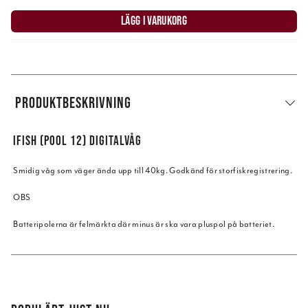
LÄGG I VARUKORG
PRODUKTBESKRIVNING
IFISH (POOL 12) DIGITALVÅG
Smidig våg som väger ända upp till 40kg. Godkänd för storfiskregistrering.
OBS
Batteripolerna är felmärkta där minus är ska vara pluspol på batteriet.