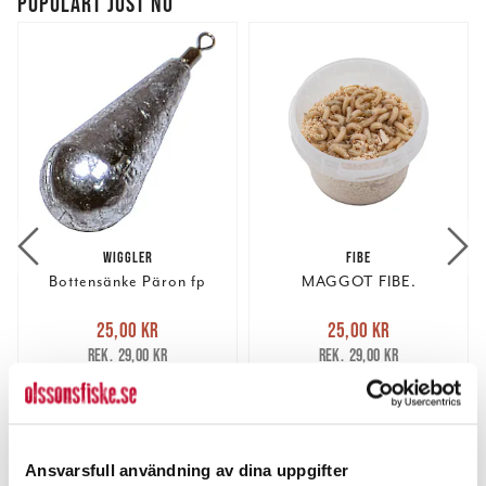
POPULÄRT JUST NU
WIGGLER
FIBE
Bottensänke Päron fp
MAGGOT FIBE.
Nuvarande pris
:
Nuvarande pris
:
25,00 kr
25,00 kr
25,00 kr
Tidigare pris
:
25,00 kr
Tidigare pris
:
29,00 kr
29,00 kr
29,00 kr
29,00 kr
FINNS I LAGER.
FINNS I LAGER.
LÄS MER
LÄS MER
Ansvarsfull användning av dina uppgifter