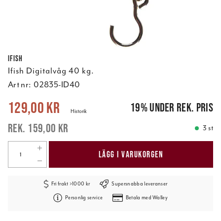
Ifish
Ifish Digitalvåg 40 kg.
Art nr:
02835-ID40
Nuvarande pris
:
129,00 kr
Tidigare pris
:
159,00 kr
129,00 kr
19
%
under rek. pris
Historik
159,00 kr
3 st
LÄGG I VARUKORGEN
Fri frakt >1000 kr
Supersnabba leveranser
Personlig service
Betala med Walley