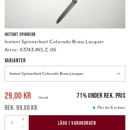
Instant SpinnerB
Instant Spinnerbait Colorado Brass Lacquer
Art nr:
03743-INS_C.06
VARIANTER
Instant Spinnerbait Colorado Brass Lacquer
Nuvarande pris
:
29,00 kr
Tidigare pris
:
99,00 kr
29,00 kr
71
%
under rek. pris
Historik
99,00 kr
Fler än 6 st kvar
LÄGG I VARUKORGEN