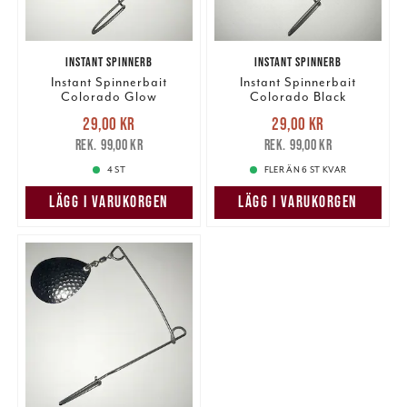
INSTANT SPINNERB
INSTANT SPINNERB
Instant Spinnerbait
Instant Spinnerbait
Colorado Glow
Colorado Black
Nuvarande pris
:
Nuvarande pris
:
29,00 kr
29,00 kr
29,00 kr
Tidigare pris
:
29,00 kr
Tidigare pris
:
99,00 kr
99,00 kr
99,00 kr
99,00 kr
4 ST
FLER ÄN 6 ST KVAR
LÄGG I VARUKORGEN
LÄGG I VARUKORGEN