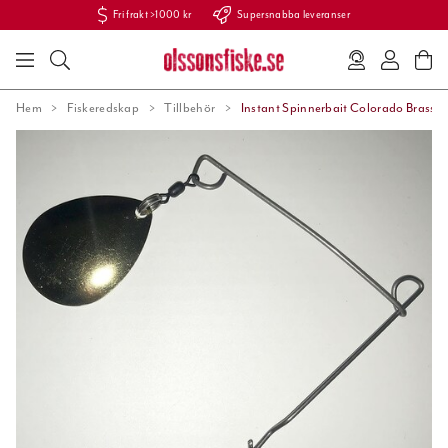
Fri frakt >1000 kr
Supersnabba leveranser
Hem
Fiskeredskap
Tillbehör
Instant Spinnerbait Colorado Brass 