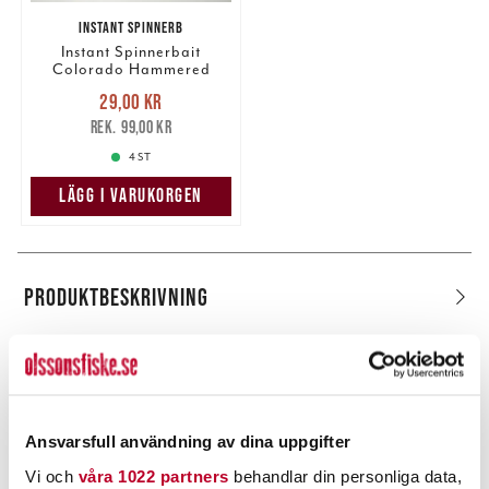
INSTANT SPINNERB
Instant Spinnerbait
Colorado Hammered
Nickel
Nuvarande pris
:
29,00 kr
29,00 kr
Tidigare pris
:
99,00 kr
99,00 kr
4 ST
LÄGG I VARUKORGEN
PRODUKTBESKRIVNING
POPULÄRT JUST NU
Ansvarsfull användning av dina uppgifter
Vi och
våra 1022 partners
behandlar din personliga data,