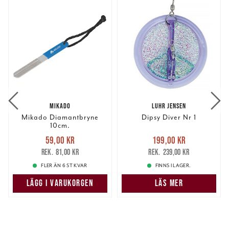
MIKADO
LUHR JENSEN
Mikado Diamantbryne
Dipsy Diver Nr 1
10cm.
Nuvarande pris
:
Nuvarande pris
:
59,00 kr
199,00 kr
59,00 kr
Tidigare pris
:
199,00 kr
Tidigare pris
:
81,00 kr
239,00 kr
81,00 kr
239,00 kr
FLER ÄN 6 ST KVAR
FINNS I LAGER.
LÄGG I VARUKORGEN
LÄS MER