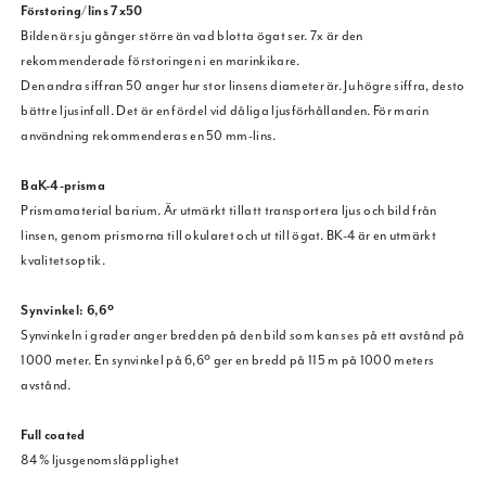
Förstoring/lins 7x50
Bilden är sju gånger större än vad blotta ögat ser. 7x är den
rekommenderade förstoringen i en marinkikare.
Den andra siffran 50 anger hur stor linsens diameter är. Ju högre siffra, desto
bättre ljusinfall. Det är en fördel vid dåliga ljusförhållanden. För marin
användning rekommenderas en 50 mm-lins.
BaK-4-prisma
Prismamaterial barium. Är utmärkt tillatt transportera ljus och bild från
linsen, genom prismorna till okularet och ut till ögat. BK-4 är en utmärkt
kvalitetsoptik.
Synvinkel: 6,6º
Synvinkeln i grader anger bredden på den bild som kan ses på ett avstånd på
1000 meter. En synvinkel på 6,6º ger en bredd på 115 m på 1000 meters
avstånd.
Full coated
84 % ljusgenomsläpplighet