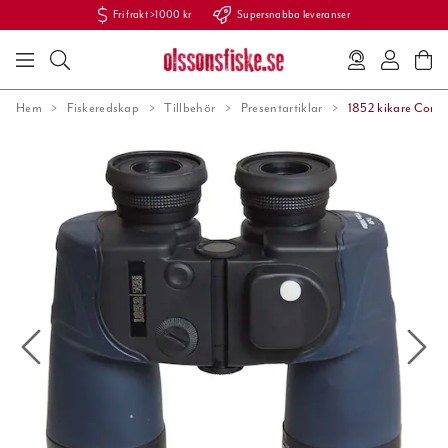
Fri frakt >1000 kr
Supersnabba leveranser
Hem
Fiskeredskap
Tillbehör
Presentartiklar
1852 kikare Comm