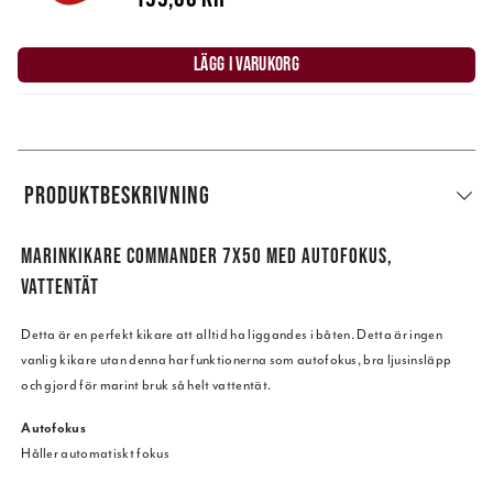
LÄGG I VARUKORG
PRODUKTBESKRIVNING
MARINKIKARE COMMANDER 7X50 MED AUTOFOKUS,
VATTENTÄT
Detta är en perfekt kikare att alltid ha liggandes i båten. Detta är ingen
vanlig kikare utan denna har funktionerna som autofokus, bra ljusinsläpp
och gjord för marint bruk så helt vattentät.
Autofokus
Håller automatiskt fokus