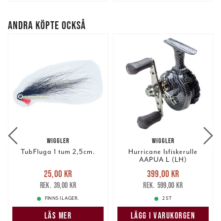
ANDRA KÖPTE OCKSÅ
WIGGLER
WIGGLER
TubFluga 1 tum 2,5cm.
Hurricane Isfiskerulle
AAPUA L (LH)
Nuvarande pris
:
Nuvarande pris
:
25,00 kr
399,00 kr
25,00 kr
Tidigare pris
:
399,00 kr
Tidigare pris
:
39,00 kr
599,00 kr
39,00 kr
599,00 kr
FINNS I LAGER.
2 ST
LÄS MER
LÄGG I VARUKORGEN