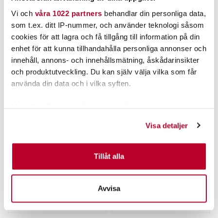
POPULÄRT JUST NU
Vi och
våra 1022 partners
behandlar din personliga data,
som t.ex. ditt IP-nummer, och använder teknologi såsom
cookies för att lagra och få tillgång till information på din
enhet för att kunna tillhandahålla personliga annonser och
innehåll, annons- och innehållsmätning, åskådarinsikter
och produktutveckling. Du kan själv välja vilka som får
använda din data och i vilka syften.
Med din tillåtelse skulle vi även vilja:
Samla in information om din geografiska plats som
Visa detaljer
STRIKE PRO
FLATNOSE
kan ha en noggrannhet på upp till flera meter
Trueglide Guppie
Flatnose Mini 9cm, 7gr,
Identifiera din enhet genom att aktivt skanna den för
Downsize 9cm 35gr
Tobias Search Pack 5-pack
Nuvarande pris
:
specifika kännetecken (fingeravtryck)
Tillåt alla
199,00 kr
199,00 kr
Tidigare pris
:
Pris
:
99,00 kr
99,00 kr
Ta reda på mer om hur dina personliga uppgifter
249,00 kr
249,00 kr
behandlas och ställ in dina preferenser i
detaljsektionen
.
FINNS I LAGER.
TILLFÄLLIGT SLUT
Avvisa
Du kan ändra eller dra tillbaka ditt samtycke när som
LÄS MER
LÄS MER
helst från cookie-förklaringen.