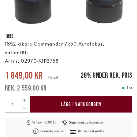
1852
1852 kikare Commander 7x50 Autofokus,
vattentät.
Art nr:
02970-K1113758
Nuvarande pris
:
1 849,00 kr
Tidigare pris
:
2 559,00 kr
1 849,00 kr
28
%
under rek. pris
Historik
2 559,00 kr
1 st
LÄGG I VARUKORGEN
Fri frakt >1000 kr
Supersnabba leveranser
Personlig service
Betala med Walley