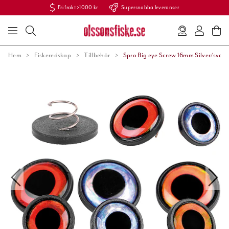
Fri frakt >1000 kr
Supersnabba leveranser
Hem
Fiskeredskap
Tillbehör
Spro Big eye Screw 16mm Silver/svart