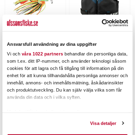
THE PIG
BALTIC
Pig Hula Chatterbait 15g
Baltic Classic E.I Recycled
Ansvarsfull användning av dina uppgifter
Marin/Svart
Nuvarande pris
:
Nuvarande pris
:
75,00 kr
439,00 kr
Vi och
våra 1022 partners
behandlar din personliga data,
75,00 kr
Tidigare pris
:
439,00 kr
Tidigare pris
:
som t.ex. ditt IP-nummer, och använder teknologi såsom
99,00 kr
548,00 kr
99,00 kr
548,00 kr
cookies för att lagra och få tillgång till information på din
FINNS I LAGER.
FINNS I LAGER.
enhet för att kunna tillhandahålla personliga annonser och
LÄS MER
LÄS MER
innehåll, annons- och innehållsmätning, åskådarinsikter
och produktutveckling. Du kan själv välja vilka som får
använda din data och i vilka syften.
ANDRA TITTADE OCKSÅ PÅ
Med din tillåtelse skulle vi även vilja:
Kundklubbpris!
Samla in information om din geografiska plats som
Visa detaljer
kan ha en noggrannhet på upp till flera meter
Identifiera din enhet genom att aktivt skanna den för