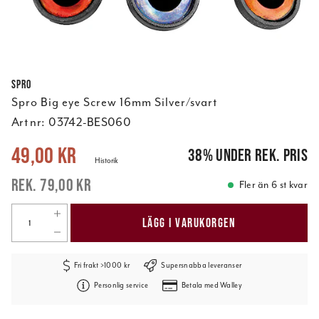
Spro
Spro Big eye Screw 16mm Silver/svart
Art nr:
03742-BES060
Nuvarande pris
:
49,00 kr
Tidigare pris
:
79,00 kr
49,00 kr
38
%
under rek. pris
Historik
79,00 kr
Fler än 6 st kvar
LÄGG I VARUKORGEN
Fri frakt >1000 kr
Supersnabba leveranser
Personlig service
Betala med Walley