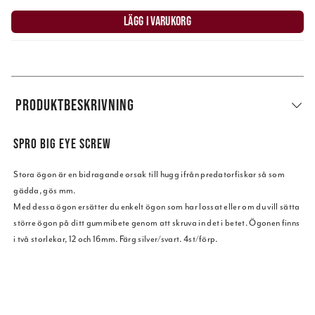
LÄGG I VARUKORG
PRODUKTBESKRIVNING
SPRO BIG EYE SCREW
Stora ögon är en bidragande orsak till hugg ifrån predatorfiskar så som
gädda, gös mm.
Med dessa ögon ersätter du enkelt ögon som har lossat eller om du vill sätta
större ögon på ditt gummibete genom att skruva in det i betet. Ögonen finns
i två storlekar, 12 och 16mm. Färg silver/svart. 4st/förp.