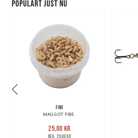
POPULÄRT JUST NU
FIBE
MAGGOT FIBE.
re
Nuvarande pris
:
25,00 kr
Tidigare
Nuvarand
25,00 kr
pris
:
29,00 kr
29,00 kr