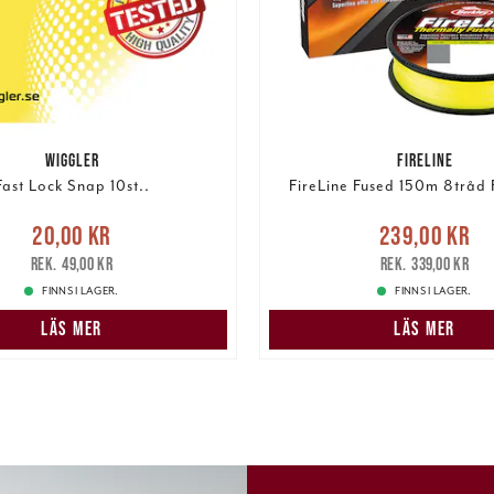
WIGGLER
FIRELINE
Fast Lock Snap 10st..
FireLine Fused 150m 8tråd 
e pris
:
20,00 kr
Tidigare
Nuvarande pris
20,00 kr
239,00 kr
pris
:
49,00 kr
239,00 kr
Tidigare pris
:
49,00 kr
339,00 kr
FINNS I LAGER.
FINNS I LAGER.
LÄS MER
LÄS MER