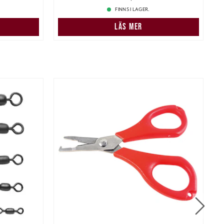
FINNS I LAGER.
LÄS MER