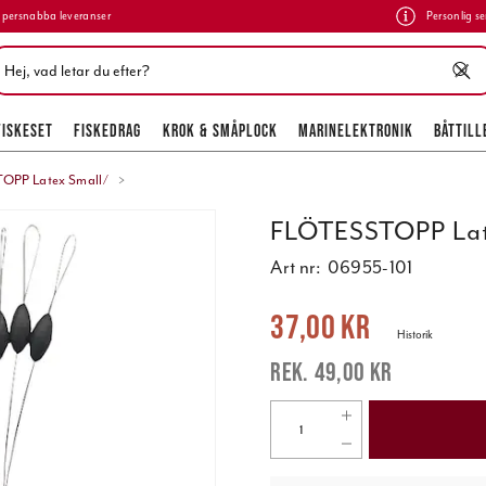
persnabba leveranser
Personlig se
FISKESET
FISKEDRAG
KROK & SMÅPLOCK
MARINELEKTRONIK
BÅTTILL
OPP Latex Small/
FLÖTESSTOPP Lat
Art nr:
06955-101
Nuvarande pris
:
37,00 kr
Tidigare pr
37,00 kr
Historik
49,00 kr