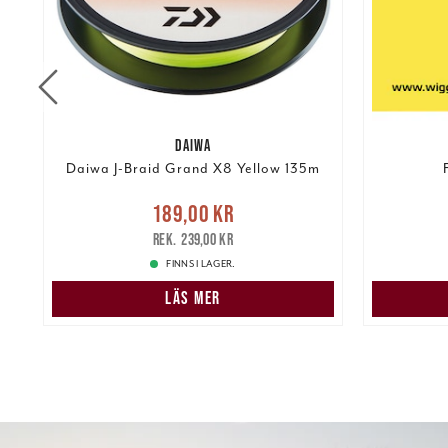
DAIWA
Daiwa J-Braid Grand X8 Yellow 135m
re
Nuvarande pris
:
Nuvarand
189,00 kr
189,00 kr
Tidigare pris
:
239,00 kr
239,00 kr
FINNS I LAGER.
LÄS MER