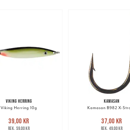
VIKING HERRING
KAMASAN
Viking Herring 10g
Kamasan B982 X-Str
e pris
:
39,00 kr
Tidigare
Nuvarande pris
:
37,00 k
39,00 kr
37,00 kr
pris
:
59,00 kr
pris
:
49,00 kr
59,00 kr
49,00 kr