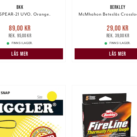
BKK
BERKLEY
SPEAR-21 UVO. Orange.
McMhahon Beteslås Crossloc
e pris
:
89,00 kr
Tidigare
Nuvarande pris
:
29,00 k
89,00 kr
29,00 kr
pris
:
95,00 kr
pris
:
39,00 kr
95,00 kr
39,00 kr
FINNS I LAGER.
FINNS I LAGER.
LÄS MER
LÄS MER