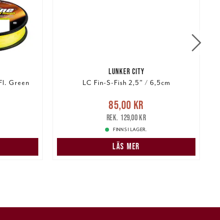
LUNKER CITY
Fl. Green
LC Fin-S-Fish 2,5" / 6,5cm
:
Nuvarande pris
:
85,00 kr
Tidigare
N
85,00 kr
339,00 kr
pris
:
129,00 kr
129,00 kr
FINNS I LAGER.
LÄS MER