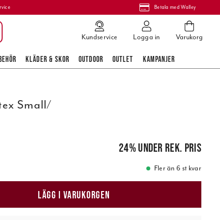
rvice
Betala med Walley
Kundservice
Logga in
Varukorg
BEHÖR
KLÄDER & SKOR
OUTDOOR
OUTLET
KAMPANJER
ex Small/
is
:
49,00 kr
24
%
under rek. pris
Fler än 6 st kvar
LÄGG I VARUKORGEN