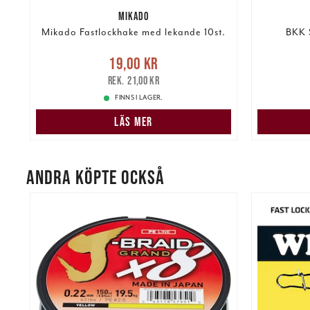
MIKADO
Mikado Fastlockhake med lekande 10st.
BKK 
re
Nuvarande pris
:
19,00 kr
Tidigare
Nuvarand
19,00 kr
pris
:
21,00 kr
21,00 kr
FINNS I LAGER.
LÄS MER
ANDRA KÖPTE OCKSÅ