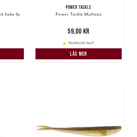
POWER TACKLE
k hake fp
Power Tackle Multisax
r
Tidigare
N
Pris
:
59,00 kr
59,00 kr
TILLFÄLLIGT SLUT
LÄS MER