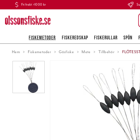
Fri frakt >1000 kr
Su
FISKEMETODER
FISKEREDSKAP
FISKERULLAR
SPÖN
Hem
Fiskemetoder
Gösfiske
Mete
Tillbehör
FLÖTESST