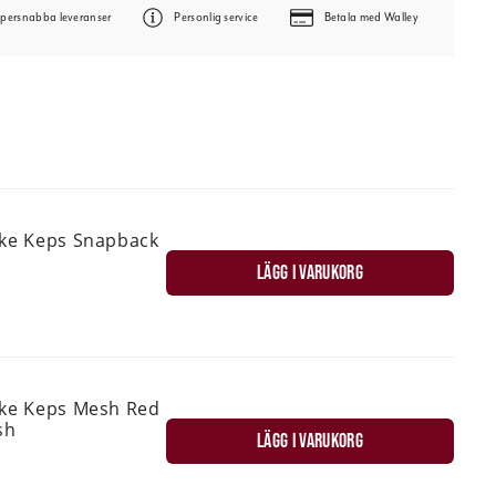
persnabba leveranser
Personlig service
Betala med Walley
ske Keps Snapback
LÄGG I VARUKORG
ske Keps Mesh Red
sh
LÄGG I VARUKORG