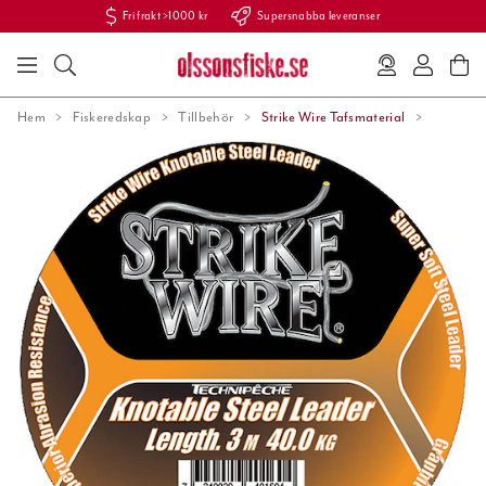
Fri frakt >1000 kr
Supersnabba leveranser
Hem
Fiskeredskap
Tillbehör
Strike Wire Tafsmaterial