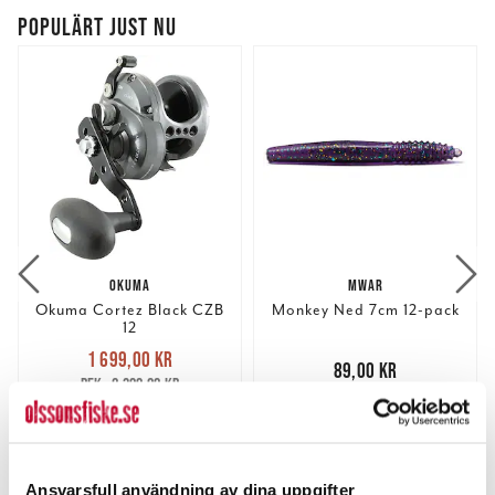
POPULÄRT JUST NU
OKUMA
MWAR
Okuma Cortez Black CZB
Monkey Ned 7cm 12-pack
12
Nuvarande pris
:
1 699,00 kr
1 699,00 kr
Tidigare pris
:
Pris
:
89,00 kr
89,00 kr
2 399,00 kr
2 399,00 kr
1 ST
FINNS I LAGER.
LÄGG I VARUKORGEN
LÄS MER
Ansvarsfull användning av dina uppgifter