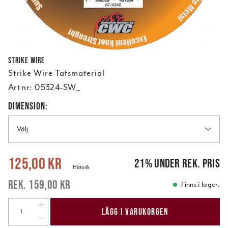
Strike Wire
Strike Wire Tafsmaterial
Art nr:
05324-SW_
DIMENSION:
Välj
Nuvarande pris
:
125,00 kr
Tidigare pris
:
159,00 kr
125,00 kr
21
%
under rek. pris
Historik
159,00 kr
Finns i lager.
LÄGG I VARUKORGEN