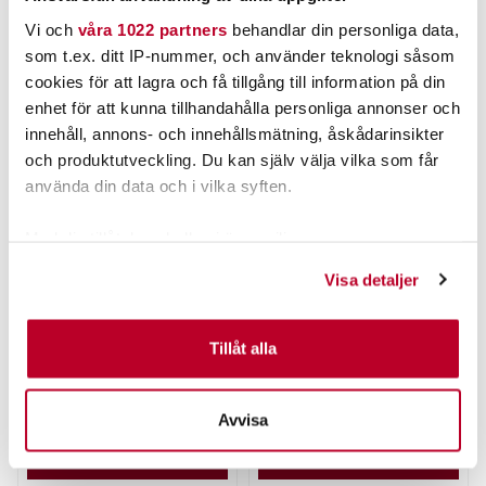
Vi och
våra 1022 partners
behandlar din personliga data,
ANDRA TITTADE OCKSÅ PÅ
som t.ex. ditt IP-nummer, och använder teknologi såsom
cookies för att lagra och få tillgång till information på din
enhet för att kunna tillhandahålla personliga annonser och
innehåll, annons- och innehållsmätning, åskådarinsikter
och produktutveckling. Du kan själv välja vilka som får
använda din data och i vilka syften.
Med din tillåtelse skulle vi även vilja:
Samla in information om din geografiska plats som
Visa detaljer
kan ha en noggrannhet på upp till flera meter
BERKLEY
POWER TACKLE
Berkley Trilene
Power Tackle Multisax
Identifiera din enhet genom att aktivt skanna den för
Fluorocarbon 150m
specifika kännetecken (fingeravtryck)
Tillåt alla
Nuvarande pris
:
189,00 kr
Ta reda på mer om hur dina personliga uppgifter
189,00 kr
Tidigare pris
:
Pris
:
59,00 kr
59,00 kr
269,00 kr
269,00 kr
behandlas och ställ in dina preferenser i
detaljsektionen
.
Avvisa
FINNS I LAGER.
TILLFÄLLIGT SLUT
Du kan ändra eller dra tillbaka ditt samtycke när som
helst från cookie-förklaringen.
LÄS MER
LÄS MER