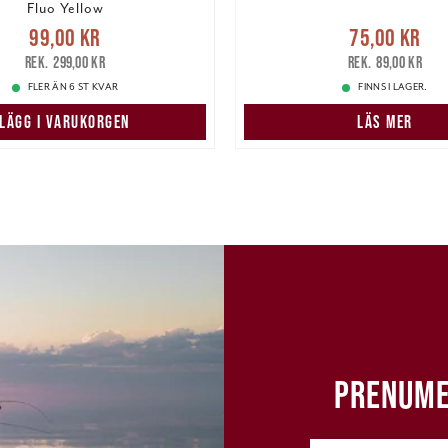
Fluo Yellow
e pris
:
99,00 kr
Tidigare
Nuvarande pris
:
75,00 k
99,00 kr
75,00 kr
pris
:
299,00 kr
pris
:
89,00 kr
299,00 kr
89,00 kr
FLER ÄN 6 ST KVAR
FINNS I LAGER.
LÄGG I VARUKORGEN
LÄS MER
PRENUME