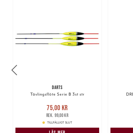
DARTS
Tävlingsflöte Serie B 3st str
DR
Nuvarande pris
:
75,00 kr
Tidigare
Nuvarand
75,00 kr
pris
:
99,00 kr
99,00 kr
TILLFÄLLIGT SLUT
LÄS MER