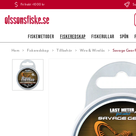
Fri frakt >1000 kr
Su
FISKEMETODER
FISKEREDSKAP
FISKERULLAR
SPÖN
Hem
Fiskeredskap
Tillbehör
Wire & Wirelås
Savage Gear 