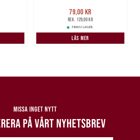
r
Tidigare
Nuvarande pris
:
79,00 kr
Tidigare
79,00 kr
pris
:
129,00 kr
1
129,00 kr
FINNS I LAGER.
LÄS MER
MISSA INGET NYTT
RERA PÅ VÅRT NYHETSBREV