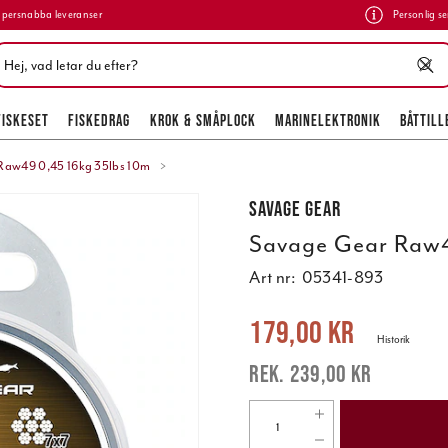
persnabba leveranser
Personlig se
FISKESET
FISKEDRAG
KROK & SMÅPLOCK
MARINELEKTRONIK
BÅTTILL
Raw49 0,45 16kg 35lbs 10m
Savage Gear
Savage Gear Raw4
Art nr:
05341-893
Nuvarande pris
:
179,00 kr
Tidigare 
179,00 kr
Historik
239,00 kr