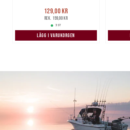
re
Nuvarande pris
:
Nuvarand
129,00 kr
129,00 kr
Tidigare pris
:
159,00 kr
159,00 kr
3 ST
LÄGG I VARUKORGEN