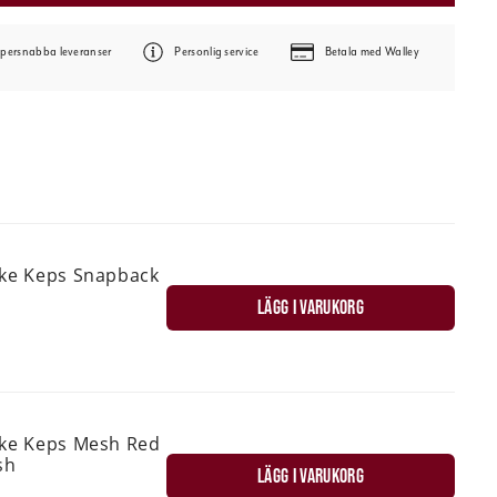
persnabba leveranser
Personlig service
Betala med Walley
ske Keps Snapback
LÄGG I VARUKORG
ske Keps Mesh Red
sh
LÄGG I VARUKORG