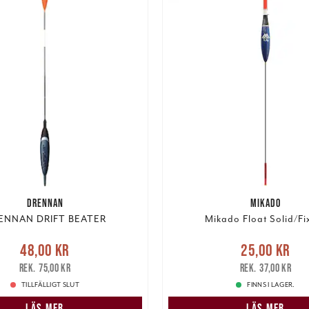
DRENNAN
MIKADO
ENNAN DRIFT BEATER
Mikado Float Solid/Fi
e pris
:
48,00 kr
Tidigare
Nuvarande pris
:
25,00 k
48,00 kr
25,00 kr
pris
:
75,00 kr
pris
:
37,00 kr
75,00 kr
37,00 kr
TILLFÄLLIGT SLUT
FINNS I LAGER.
LÄS MER
LÄS MER