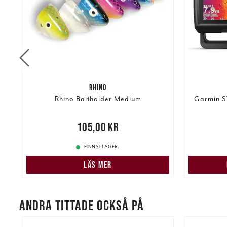
RHINO
t
Rhino Baitholder Medium
Garmin S
Pris
:
105,00 kr
105,00 kr
5 84
kr
FINNS I LAGER.
LÄS MER
ANDRA TITTADE OCKSÅ PÅ