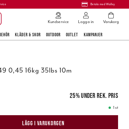
rvice
Betala med Walley
Kundservice
Logga in
Varukorg
BEHÖR
KLÄDER & SKOR
OUTDOOR
OUTLET
KAMPANJER
9 0,45 16kg 35lbs 10m
pris
:
239,00 kr
25
%
under rek. pris
1 st
LÄGG I VARUKORGEN