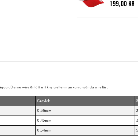
199,00 kr
riggar. Denna wire är lätt att knyta eller man kan använda wirelås.
Grovlek
0,36mm
2
0,45mm
0,54mm