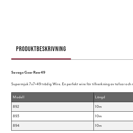
PRODUKTBESKRIVNING
Savage Gear Raw49
Supermjuk 7x7=49 trådig Wire. En perfekt wire för tillverkning av tafsar och 
Modell
Längd
892
10m
893
10m
894
10m