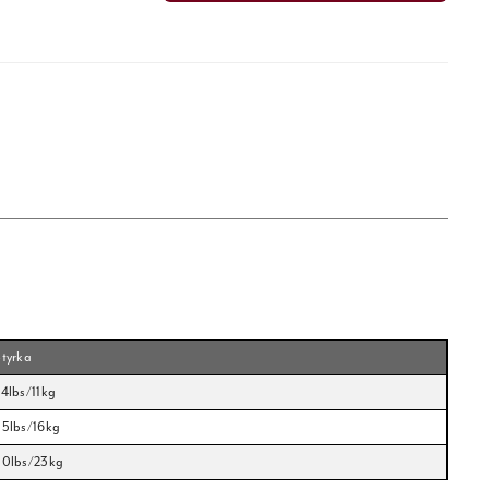
Styrka
4lbs/11kg
35lbs/16kg
50lbs/23kg