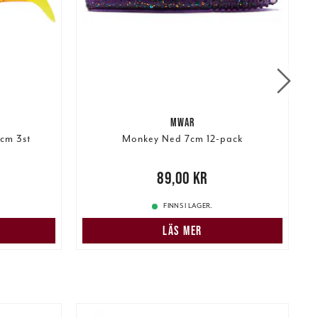
MWAR
5cm 3st
Monkey Ned 7cm 12-pack
r
Tidigare
Pris
:
89,00 kr
89,00 kr
P
FINNS I LAGER.
LÄS MER