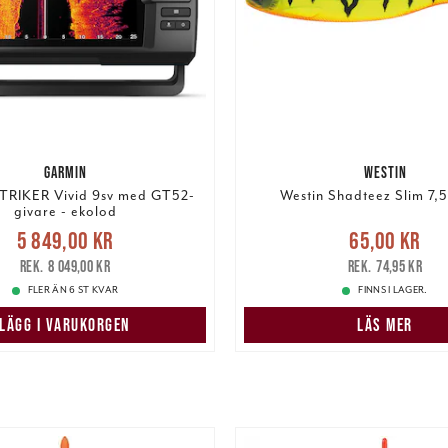
GARMIN
WESTIN
TRIKER Vivid 9sv med GT52-
Westin Shadteez Slim 7,
givare - ekolod
Nuvarande pris
:
Nuvarande pris
:
65,00 k
5 849,00 kr
65,00 kr
9,00 kr
Tidigare pris
:
pris
:
74,95 kr
8 049,00 kr
74,95 kr
8 049,00 kr
FLER ÄN 6 ST KVAR
FINNS I LAGER.
LÄGG I VARUKORGEN
LÄS MER