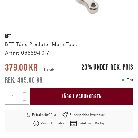
BFT
BFT Tång Predator Multi Tool.
Art nr:
03669-T017
Nuvarande pris
:
379,00 kr
Tidigare pris
:
495,00 kr
379,00 kr
23
%
under rek. pris
Historik
495,00 kr
7 st
LÄGG I VARUKORGEN
Fri frakt >1000 kr
Supersnabba leveranser
Personlig service
Betala med Walley