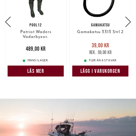
POOL12
GAMAKATSU
Patriot Waders
Gamakatsu 3313 Strl 2
Vadarbyxor.
Nuvarande pris
:
39,00 kr
Pris
:
489,00 kr
489,00 kr
39,00 kr
Tidigare pris
:
59,00 kr
59,00 kr
FINNS I LAGER.
FLER ÄN 6 ST KVAR
LÄS MER
LÄGG I VARUKORGEN