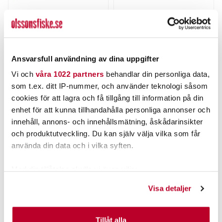
DAIWA
STRIKE PRO
Daiwa Slim Shad Y 135mm
Perch Pop 7cm
4st/fp
Nuvarande pris
:
Nuvarande pris
:
Ansvarsfull användning av dina uppgifter
79,00 kr
105,00 kr
79,00 kr
Tidigare pris
:
105,00 kr
Tidigare pris
:
89,00 kr
135,00 kr
Vi och
våra 1022 partners
behandlar din personliga data,
89,00 kr
135,00 kr
som t.ex. ditt IP-nummer, och använder teknologi såsom
FINNS I LAGER.
FINNS I LAGER.
cookies för att lagra och få tillgång till information på din
LÄS MER
LÄS MER
enhet för att kunna tillhandahålla personliga annonser och
innehåll, annons- och innehållsmätning, åskådarinsikter
och produktutveckling. Du kan själv välja vilka som får
ANDRA TITTADE OCKSÅ PÅ
använda din data och i vilka syften.
40%
Med din tillåtelse skulle vi även vilja:
Samla in information om din geografiska plats som
Visa detaljer
kan ha en noggrannhet på upp till flera meter
Identifiera din enhet genom att aktivt skanna den för
specifika kännetecken (fingeravtryck)
Tillåt alla