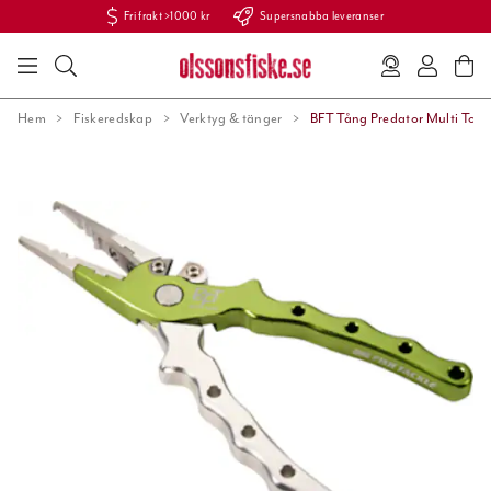
Fri frakt >1000 kr
Supersnabba leveranser
Hem
Fiskeredskap
Verktyg & tänger
BFT Tång Predator Multi Tool