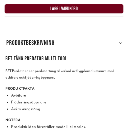
LÄGG I VARUKORG
PRODUKTBESKRIVNING
BFT TÅNG PREDATOR MULTI TOOL
BFT Predator är en predatortång tillverkad av flygplansaluminium med
avbitare och fjäderringöppnare.
PRODUKTFAKTA
Avbitare
Fjäderringsöppnare
Avkrokningstång
NOTERA
Produktbilden föreställer modell, ej storlek.