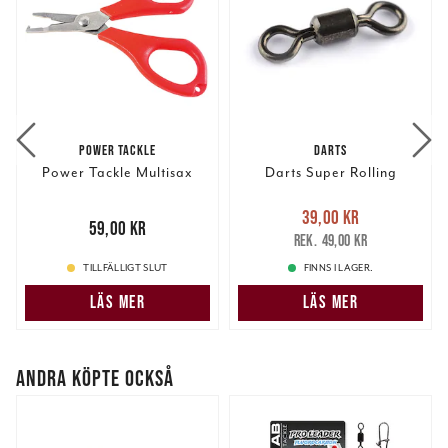
POWER TACKLE
DARTS
Power Tackle Multisax
Darts Super Rolling
Nuvarande pris
:
39,00 kr
Pris
:
59,00 kr
59,00 kr
39,00 kr
Tidigare pris
:
49,00 kr
49,00 kr
TILLFÄLLIGT SLUT
FINNS I LAGER.
LÄS MER
LÄS MER
ANDRA KÖPTE OCKSÅ