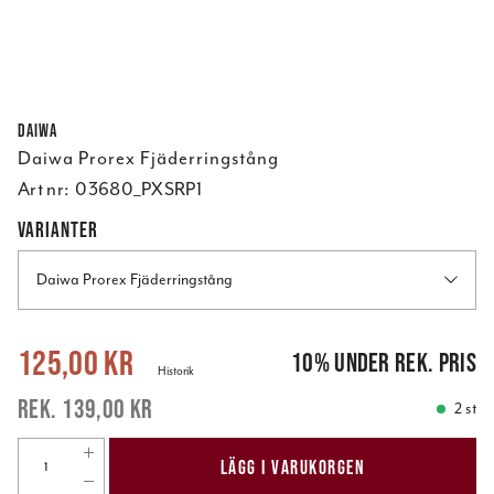
Daiwa
Daiwa Prorex Fjäderringstång
Art nr:
03680_PXSRP1
VARIANTER
Daiwa Prorex Fjäderringstång
Nuvarande pris
:
125,00 kr
Tidigare pris
:
139,00 kr
125,00 kr
10
%
under rek. pris
Historik
139,00 kr
2 st
LÄGG I VARUKORGEN