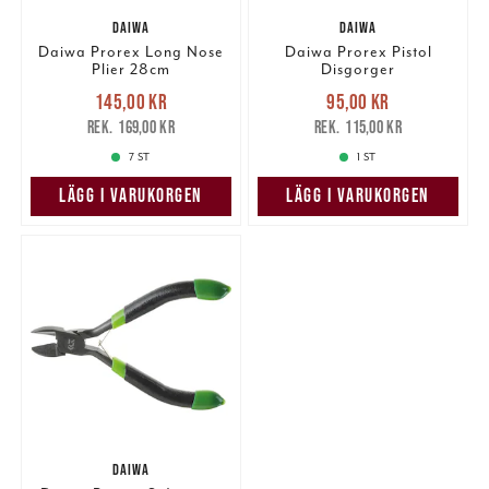
DAIWA
DAIWA
Daiwa Prorex Long Nose
Daiwa Prorex Pistol
Plier 28cm
Disgorger
Nuvarande pris
:
Nuvarande pris
:
145,00 kr
95,00 kr
145,00 kr
Tidigare pris
:
95,00 kr
Tidigare pris
:
169,00 kr
115,00 kr
169,00 kr
115,00 kr
7 ST
1 ST
LÄGG I VARUKORGEN
LÄGG I VARUKORGEN
DAIWA