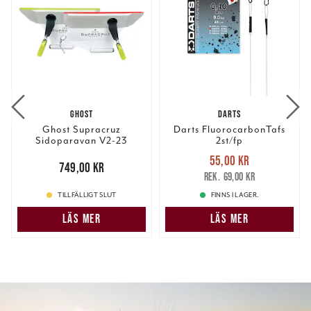
GHOST
DARTS
Ghost Supracruz
Darts FluorocarbonTafs
Sidoparavan V2-23
2st/fp
Medium 1 Par
Nuvarande pris
:
55,00 kr
Pris
:
749,00 kr
749,00 kr
55,00 kr
Tidigare pris
:
69,00 kr
69,00 kr
TILLFÄLLIGT SLUT
FINNS I LAGER.
LÄS MER
LÄS MER