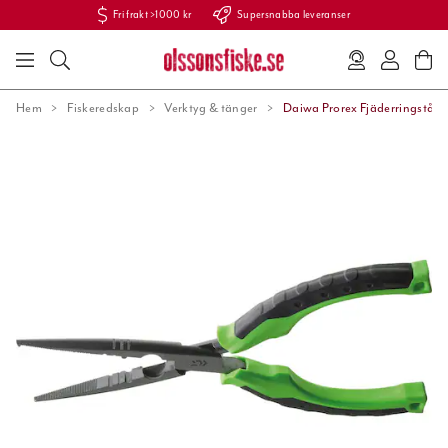
Fri frakt >1000 kr
Supersnabba leveranser
Hem
Fiskeredskap
Verktyg & tänger
Daiwa Prorex Fjäderringstån