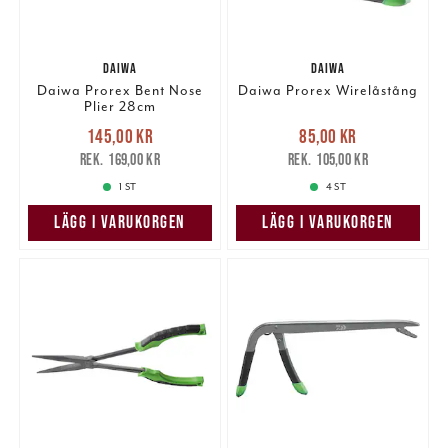
DAIWA
DAIWA
Daiwa Prorex Bent Nose
Daiwa Prorex Wirelåstång
Plier 28cm
Nuvarande pris
:
Nuvarande pris
:
145,00 kr
85,00 kr
145,00 kr
Tidigare pris
:
85,00 kr
Tidigare pris
:
169,00 kr
105,00 kr
169,00 kr
105,00 kr
1 ST
4 ST
LÄGG I VARUKORGEN
LÄGG I VARUKORGEN