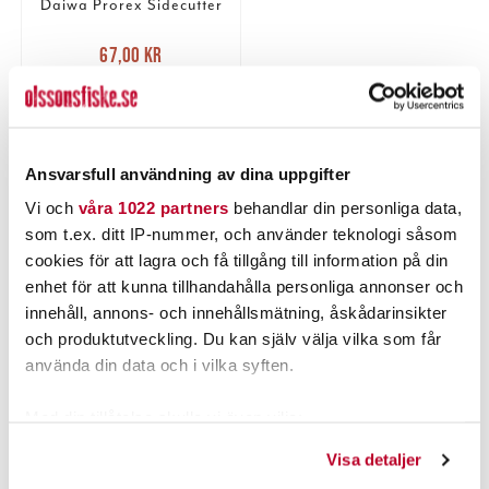
Daiwa Prorex Sidecutter
Nuvarande pris
:
67,00 kr
67,00 kr
Tidigare pris
:
85,00 kr
85,00 kr
5 ST
LÄGG I VARUKORGEN
Ansvarsfull användning av dina uppgifter
Vi och
våra 1022 partners
behandlar din personliga data,
som t.ex. ditt IP-nummer, och använder teknologi såsom
PRODUKTBESKRIVNING
cookies för att lagra och få tillgång till information på din
enhet för att kunna tillhandahålla personliga annonser och
innehåll, annons- och innehållsmätning, åskådarinsikter
och produktutveckling. Du kan själv välja vilka som får
använda din data och i vilka syften.
POPULÄRT JUST NU
Med din tillåtelse skulle vi även vilja:
Samla in information om din geografiska plats som
Visa detaljer
kan ha en noggrannhet på upp till flera meter