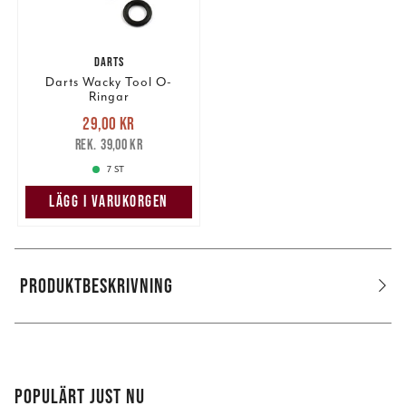
DARTS
Darts Wacky Tool O-
Ringar
Nuvarande pris
:
29,00 kr
29,00 kr
Tidigare pris
:
39,00 kr
39,00 kr
7 ST
LÄGG I VARUKORGEN
PRODUKTBESKRIVNING
POPULÄRT JUST NU