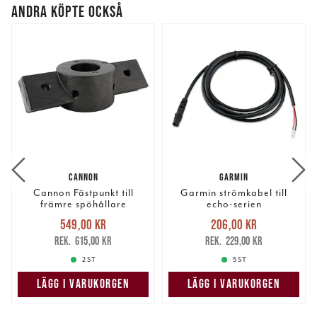
ANDRA KÖPTE OCKSÅ
CANNON
GARMIN
Cannon Fästpunkt till
Garmin strömkabel till
främre spöhållare
echo-serien
Nuvarande pris
:
Nuvarande pris
:
549,00 kr
206,00 kr
549,00 kr
Tidigare pris
:
206,00 kr
Tidigare pris
:
615,00 kr
229,00 kr
615,00 kr
229,00 kr
2 ST
5 ST
LÄGG I VARUKORGEN
LÄGG I VARUKORGEN