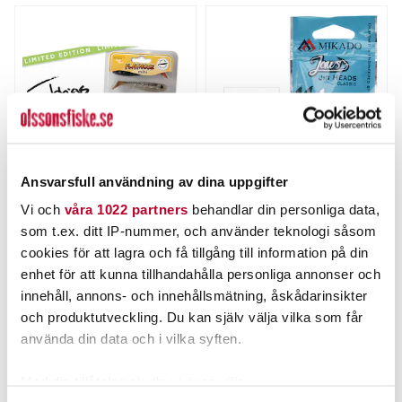
Ansvarsfull användning av dina uppgifter
FLATNOSE
MIKADO
Vi och
våra 1022 partners
behandlar din personliga data,
Flatnose Mini 9cm, 7gr,
Mikado Jaws Jighead 10g
som t.ex. ditt IP-nummer, och använder teknologi såsom
Tobias Search Pack 5-pack
3st
Nuvarande pris
:
cookies för att lagra och få tillgång till information på din
25,00 kr
Pris
:
99,00 kr
99,00 kr
25,00 kr
Tidigare pris
:
enhet för att kunna tillhandahålla personliga annonser och
28,00 kr
28,00 kr
innehåll, annons- och innehållsmätning, åskådarinsikter
TILLFÄLLIGT SLUT
FINNS I LAGER.
och produktutveckling. Du kan själv välja vilka som får
LÄS MER
LÄS MER
använda din data och i vilka syften.
Med din tillåtelse skulle vi även vilja: