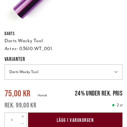
Darts
Darts Wacky Tool
Art nr:
03610-WT_001
VARIANTER
Darts Wacky Tool
Nuvarande pris
:
75,00 kr
Tidigare pris
:
99,00 kr
75,00 kr
24
%
under rek. pris
Historik
99,00 kr
2 st
LÄGG I VARUKORGEN