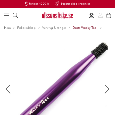
Fri frakt >1000 kr
Supersnabba leveranser
Hem
Fiskeredskap
Verktyg & tänger
Darts Wacky Tool