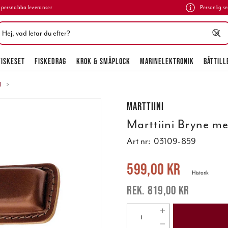
persnabba leveranser
Personlig se
FISKESET
FISKEDRAG
KROK & SMÅPLOCK
MARINELEKTRONIK
BÅTTILL
l
Marttiini
Marttiini Bryne me
Art nr:
03109-859
Nuvarande pris
:
599,00 kr
Tidigare 
599,00 kr
Historik
819,00 kr