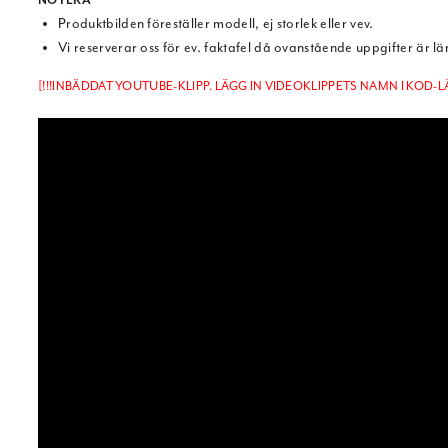
NOTERA
Produktbilden föreställer modell, ej storlek eller vev.
Vi reserverar oss för ev. faktafel då ovanstående uppgifter är l
[!!!INBÄDDAT YOUTUBE-KLIPP. LÄGG IN VIDEOKLIPPETS NAMN I KOD-LÄ