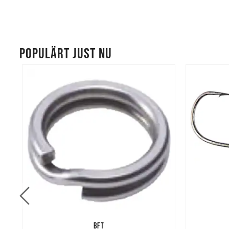
POPULÄRT JUST NU
BFT