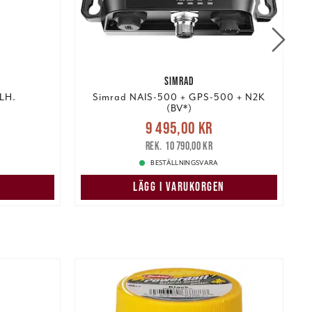
SIMRAD
LH.
Simrad NAIS-500 + GPS-500 + N2K
(BV*)
:
Nuvarande pris
:
9 495,00 kr
 pris
:
9 495,00 kr
Tidigare pris
:
3
10 790,00 kr
10 790,00 kr
BESTÄLLNINGSVARA
LÄGG I VARUKORGEN