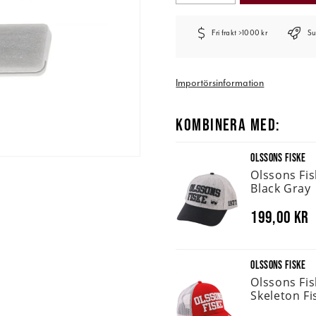
Fri frakt >1000 kr
Su
Importörsinformation
KOMBINERA MED:
OLSSONS FISKE
Olssons Fi
Black Gray
199,00 kr
OLSSONS FISKE
Olssons Fi
Skeleton Fi