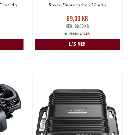
 Chat 14g
Rovex Fluorocarbon 20m/fp
:
Nuvarande pris
:
69,00 kr
Tidigare
69,00 kr
139,00 kr
pris
:
89,00 kr
4
89,00 kr
FINNS I LAGER.
LÄS MER