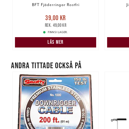
BFT Fjäderringar Rostfri
J
re
Nuvarande pris
:
39,00 kr
Tidigare
39,00 kr
Pris
:
39,
pris
:
49,00 kr
49,00 kr
FINNS I LAGER.
LÄS MER
ANDRA TITTADE OCKSÅ PÅ