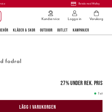
rvice
Betala med Walley
Kundservice
Logga in
Varukorg
BEHÖR
KLÄDER & SKOR
OUTDOOR
OUTLET
KAMPANJER
d fodral
pris
:
819,00 kr
27
%
under rek. pris
1 st
LÄGG I VARUKORGEN