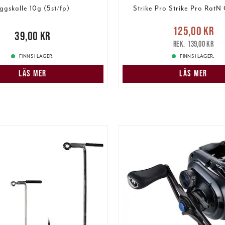
iggskalle 10g (5st/fp)
Strike Pro Strike Pro RatN
Nuvarande pris
125,00 kr
00 kr
39,00 kr
125,00 kr
Tidigare pris
:
139,00 kr
FINNS I LAGER.
FINNS I LAGER.
LÄS MER
LÄS MER