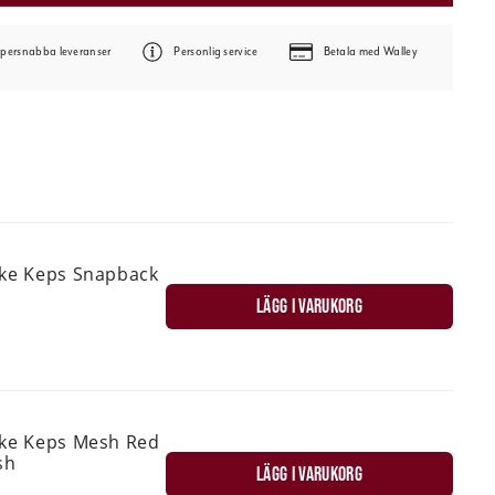
persnabba leveranser
Personlig service
Betala med Walley
ske Keps Snapback
LÄGG I VARUKORG
ske Keps Mesh Red
sh
LÄGG I VARUKORG