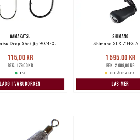
GAMAKATSU
SHIMANO
tsu Drop Shot Jig 90/4/0.
Shimano SLX 71HG A 
Nuvarande pris
Nuvarande pris
:
115,00 kr
1 595,00 kr
1 595,00 kr
Tidigare
r
Tidigare pris
:
179,00 kr
179,00 kr
2 099,00 kr
2 099,00 kr
1 ST
TILLFÄLLIGT SLUT
LÄGG I VARUKORGEN
LÄS MER