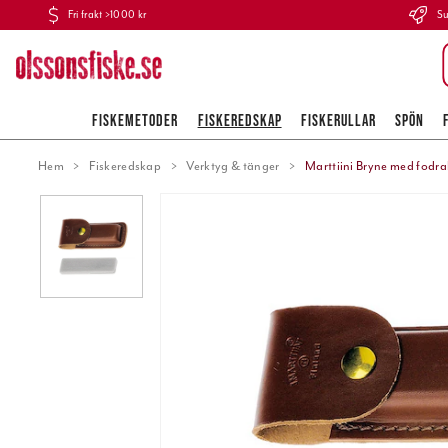
Fri frakt >1000 kr
Su
FISKEMETODER
FISKEREDSKAP
FISKERULLAR
SPÖN
Hem
Fiskeredskap
Verktyg & tänger
Marttiini Bryne med fodra