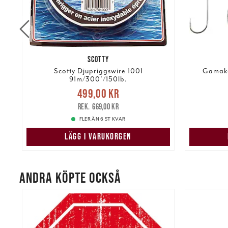
SCOTTY
s
Scotty Djupriggswire 1001
Gamaka
91m/300'/150lb.
Nuvarande pris
:
499,00 kr
kr
499,00 kr
Tidigare pris
:
669,00 kr
115,00 k
669,00 kr
FLER ÄN 6 ST KVAR
LÄGG I VARUKORGEN
ANDRA KÖPTE OCKSÅ