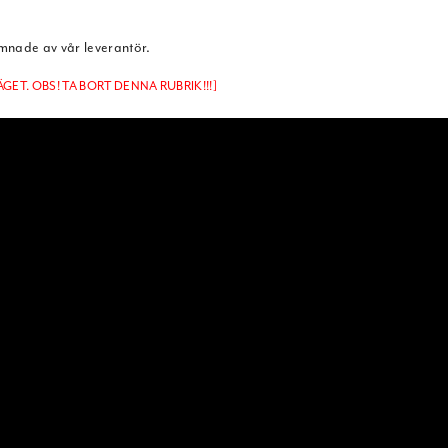
ämnade av vår leverantör.
GET. OBS! TA BORT DENNA RUBRIK!!!]