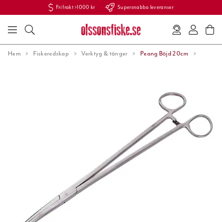
Fri frakt >1000 kr
Supersnabba leveranser
Hem
Fiskeredskap
Verktyg & tänger
Peang Böjd 20cm