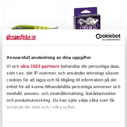
Ansvarsfull användning av dina uppgifter
NILS MASTER
BERKLEY
Vi och
våra 1022 partners
behandlar din personliga data,
Nils Master Invincible 15cm
Berkley Sick Fluorocarbon
som t.ex. ditt IP-nummer, och använder teknologi såsom
30g..
50m.
Nuvarande pris
:
Nuvarande pris
:
cookies för att lagra och få tillgång till information på din
239,00 kr
89,00 kr
239,00 kr
Tidigare pris
:
89,00 kr
Tidigare pris
:
enhet för att kunna tillhandahålla personliga annonser och
309,00 kr
119,00 kr
309,00 kr
119,00 kr
innehåll, annons- och innehållsmätning, åskådarinsikter
FINNS I LAGER.
FINNS I LAGER.
och produktutveckling. Du kan själv välja vilka som får
LÄS MER
LÄS MER
använda din data och i vilka syften.
Med din tillåtelse skulle vi även vilja: