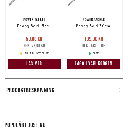
POWER TACKLE
POWER TACKLE
Peang Böjd 15cm.
Peang Böjd 30cm.
Nuvarande pris
:
Nuvarande pris
:
59,00 kr
109,00 kr
59,00 kr
Tidigare pris
:
109,00 kr
Tidigare pris
:
76,00 kr
143,00 kr
76,00 kr
143,00 kr
TILLFÄLLIGT SLUT
3 ST
LÄS MER
LÄGG I VARUKORGEN
PRODUKTBESKRIVNING
POPULÄRT JUST NU