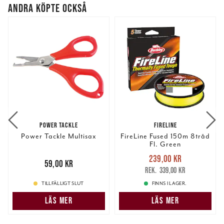
ANDRA KÖPTE OCKSÅ
POWER TACKLE
FIRELINE
Power Tackle Multisax
FireLine Fused 150m 8tråd
Fl. Green
Nuvarande pris
:
239,00 kr
Pris
:
59,00 kr
59,00 kr
239,00 kr
Tidigare pris
:
339,00 kr
339,00 kr
TILLFÄLLIGT SLUT
FINNS I LAGER.
LÄS MER
LÄS MER