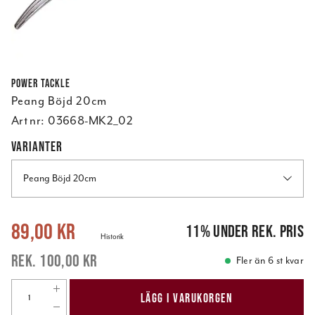
Power Tackle
Peang Böjd 20cm
Art nr:
03668-MK2_02
VARIANTER
Peang Böjd 20cm
Nuvarande pris
:
89,00 kr
Tidigare pris
:
100,00 kr
89,00 kr
11
%
under rek. pris
Historik
100,00 kr
Fler än 6 st kvar
LÄGG I VARUKORGEN