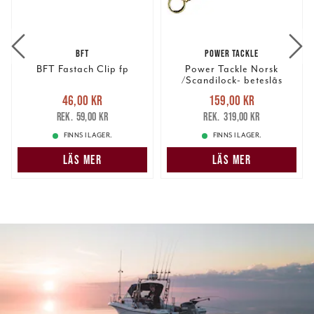
BFT
POWER TACKLE
BFT Fastach Clip fp
Power Tackle Norsk
/Scandilock- beteslås
100st/fp
Nuvarande pris
:
Nuvarande pris
:
46,00 kr
159,00 kr
46,00 kr
Tidigare pris
:
159,00 kr
Tidigare pris
:
59,00 kr
319,00 kr
59,00 kr
319,00 kr
FINNS I LAGER.
FINNS I LAGER.
LÄS MER
LÄS MER