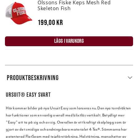
Olssons Fiske Keps Mesh Red
Skeleton Fish
199,00 kr
LÄGG I VARUKORG
PRODUKTBESKRIVNING
URSUIT® EASY SVART
Här kommer bilder på nya Ursuit Easy som lanseras nu. Den nya torrdräkten
har funktioner som en vanlig overall med blixtlås vertikalt. Betydligt mer
”Easy” att ta på sig och av sig. Overallen är ett kraftigt skalplagg som är
gjort av det smidiga och andningsbara materialet 4-Tex®. Sömmarna har
patenterad FlatSeam med tejpförstärkning. Halstätning, manschetter av