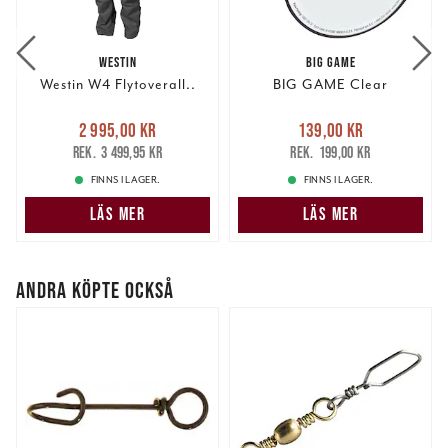
WESTIN
BIG GAME
Westin W4 Flytoverall..
BIG GAME Clear
Nuvarande pris
:
Nuvarande pris
:
2 995,00 kr
139,00 kr
2 995,00 kr
Tidigare pris
:
139,00 kr
Tidigare pris
:
3 499,95 kr
199,00 kr
3 499,95 kr
199,00 kr
FINNS I LAGER.
FINNS I LAGER.
LÄS MER
LÄS MER
ANDRA KÖPTE OCKSÅ