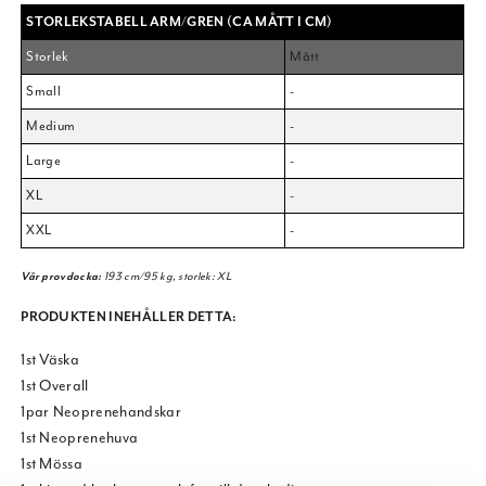
STORLEKSTABELL ARM/GREN (CA MÅTT I CM)
Storlek
Mått
Small
-
Medium
-
Large
-
XL
-
XXL
-
Vår provdocka:
193 cm/95 kg, storlek: XL
PRODUKTEN INEHÅLLER DETTA:
1st Väska
1st Overall
1par Neoprenehandskar
1st Neoprenehuva
1st Mössa