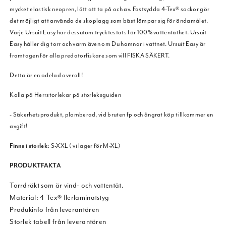
mycket elastisk neopren, lätt att ta på och av. Fastsydda 4-Tex® sockor gör
det möjligt att använda de skoplagg som bäst lämpar sig för ändamålet.
Varje Ursuit Easy har dessutom trycktestats för 100% vattentäthet. Ursuit
Easy håller dig torr och varm även om Du hamnar i vattnet. Ursuit Easy är
framtagen för alla predatorfiskare som vill FISKA SÄKERT.
Detta är en odelad overall!
Kolla på Herrstorlekar på storleksguiden
- Säkerhetsprodukt, plomberad, vid bruten fp och ångrat köp tillkommer en
avgift!
Finns i storlek:
S-XXL ( vi lager för M-XL)
PRODUKTFAKTA
Torrdräkt som är vind- och vattentät.
Material: 4-Tex® flerlaminatstyg
Produkinfo från leverantören
Storlek tabell från leverantören