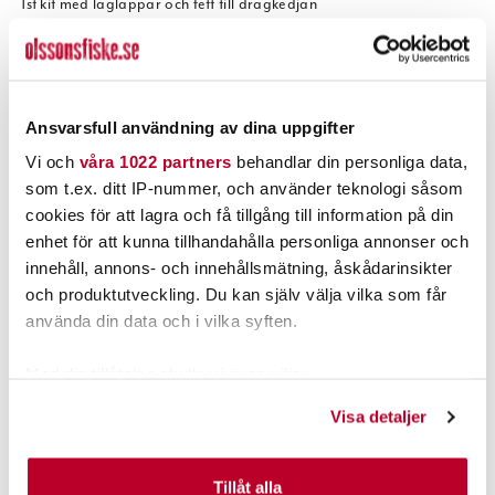
1st kit med laglappar och fett till dragkedjan
NOTERA
Produktbilden föreställer modell, ej storlek.
Vi reserverar oss för ev. faktafel, ovanstående uppgifter lämnade
av leverantör.
Ansvarsfull användning av dina uppgifter
Vi och
våra 1022 partners
behandlar din personliga data,
som t.ex. ditt IP-nummer, och använder teknologi såsom
cookies för att lagra och få tillgång till information på din
enhet för att kunna tillhandahålla personliga annonser och
innehåll, annons- och innehållsmätning, åskådarinsikter
POPULÄRT JUST NU
och produktutveckling. Du kan själv välja vilka som får
använda din data och i vilka syften.
Med din tillåtelse skulle vi även vilja:
Samla in information om din geografiska plats som
Visa detaljer
kan ha en noggrannhet på upp till flera meter
Identifiera din enhet genom att aktivt skanna den för
specifika kännetecken (fingeravtryck)
Tillåt alla