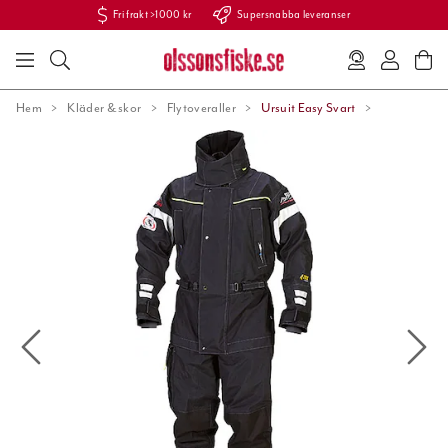
Fri frakt >1000 kr
Supersnabba leveranser
Hem
Kläder & skor
Flytoveraller
Ursuit Easy Svart