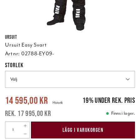
Ursuit
Ursuit Easy Svart
Art nr:
02788-EY09-
STORLEK
Välj
Nuvarande pris
:
14 595,00 kr
Tidigare pris
:
17 995,00 kr
14 595,00 kr
19
%
under rek. pris
Historik
17 995,00 kr
Finns i lager.
LÄGG I VARUKORGEN