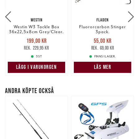
WESTIN
FLADEN
Westin W3 Tackle Box
Fluororcarbon Stinger
36x22,5x8cm Grey/Clear.
3pack.
Nuvarande pris
:
Nuvarande pris
:
199,00 kr
55,00 kr
199,00 kr
Tidigare pris
:
55,00 kr
Tidigare pris
:
229,95 kr
69,00 kr
229,95 kr
69,00 kr
3 ST
FINNS I LAGER.
LÄGG I VARUKORGEN
LÄS MER
ANDRA KÖPTE OCKSÅ