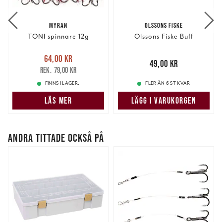
MYRAN
OLSSONS FISKE
TONI spinnare 12g
Olssons Fiske Buff
Nuvarande pris
:
64,00 kr
64,00 kr
Tidigare pris
:
Pris
:
49,00 kr
49,00 kr
79,00 kr
79,00 kr
FINNS I LAGER.
FLER ÄN 6 ST KVAR
LÄS MER
LÄGG I VARUKORGEN
ANDRA TITTADE OCKSÅ PÅ