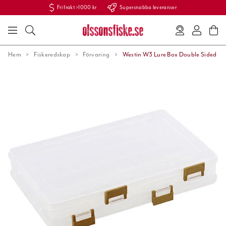
Fri frakt >1000 kr
Supersnabba leveranser
Hem
Fiskeredskap
Förvaring
Westin W3 Lure Box Double Sided S8