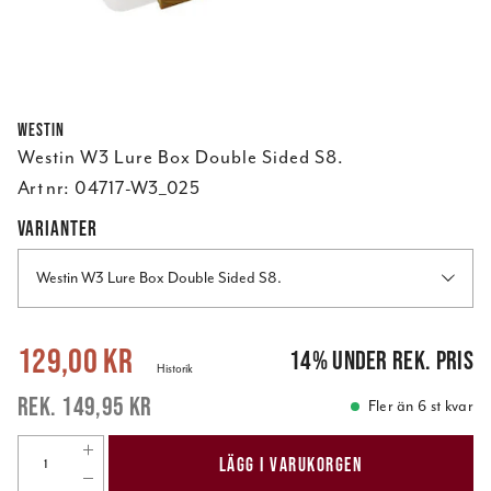
Westin
Westin W3 Lure Box Double Sided S8.
Art nr:
04717-W3_025
VARIANTER
Westin W3 Lure Box Double Sided S8.
Nuvarande pris
:
129,00 kr
Tidigare pris
:
149,95 kr
129,00 kr
14
%
under rek. pris
Historik
149,95 kr
Fler än 6 st kvar
LÄGG I VARUKORGEN