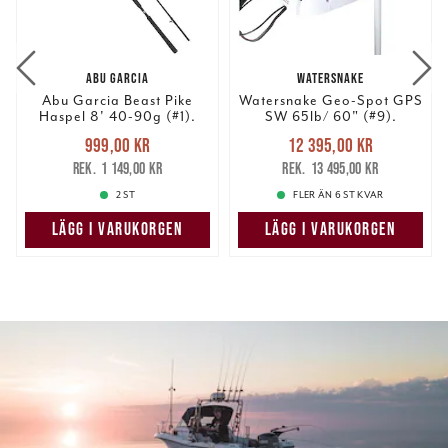
ABU GARCIA
WATERSNAKE
Abu Garcia Beast Pike
Watersnake Geo-Spot GPS
Haspel 8' 40-90g (#1).
SW 65lb/ 60" (#9).
Nuvarande pris
:
Nuvarande pris
:
999,00 kr
12 395,00 kr
999,00 kr
Tidigare pris
:
12 395,00 kr
Tidigare pris
:
1 149,00 kr
13 495,00 kr
1 149,00 kr
13 495,00 kr
2 ST
FLER ÄN 6 ST KVAR
LÄGG I VARUKORGEN
LÄGG I VARUKORGEN