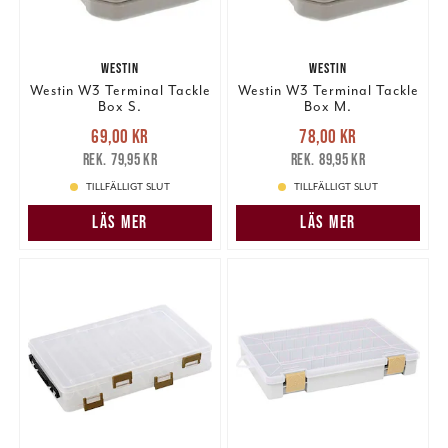
WESTIN
WESTIN
Westin W3 Terminal Tackle
Westin W3 Terminal Tackle
Box S.
Box M.
Nuvarande pris
:
Nuvarande pris
:
69,00 kr
78,00 kr
69,00 kr
Tidigare pris
:
78,00 kr
Tidigare pris
:
79,95 kr
89,95 kr
79,95 kr
89,95 kr
TILLFÄLLIGT SLUT
TILLFÄLLIGT SLUT
LÄS MER
LÄS MER