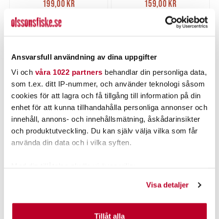
199,00 kr
159,00 kr
199,00 kr
Tidigare pris
:
159,00 kr
Tidigare pris
:
229,95 kr
179,95 kr
229,95 kr
179,95 kr
3 ST
TILLFÄLLIGT SLUT
LÄGG I VARUKORGEN
LÄS MER
Ansvarsfull användning av dina uppgifter
Vi och
våra 1022 partners
behandlar din personliga data,
som t.ex. ditt IP-nummer, och använder teknologi såsom
cookies för att lagra och få tillgång till information på din
enhet för att kunna tillhandahålla personliga annonser och
innehåll, annons- och innehållsmätning, åskådarinsikter
och produktutveckling. Du kan själv välja vilka som får
använda din data och i vilka syften.
Med din tillåtelse skulle vi även vilja:
WESTIN
WESTIN
Samla in information om din geografiska plats som
Westin W3 Jigg Box 135
Westin W3
Visa detaljer
Slots 27x18x4cm
SpinnerbaitStorage Box
kan ha en noggrannhet på upp till flera meter
Grey/Clear
36x22,5x8cm Grey/Clear.
Nuvarande pris
:
Nuvarande pris
:
219,00 kr
219,00 kr
Identifiera din enhet genom att aktivt skanna den för
219,00 kr
Tidigare pris
:
219,00 kr
Tidigare pris
:
249,95 kr
249,95 kr
249,95 kr
249,95 kr
specifika kännetecken (fingeravtryck)
Tillåt alla