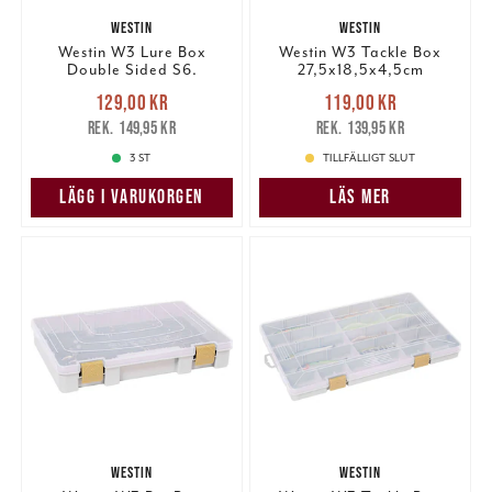
WESTIN
WESTIN
Westin W3 Lure Box
Westin W3 Tackle Box
Double Sided S6.
27,5x18,5x4,5cm
Grey/Clear.
Nuvarande pris
:
Nuvarande pris
:
129,00 kr
119,00 kr
129,00 kr
Tidigare pris
:
119,00 kr
Tidigare pris
:
149,95 kr
139,95 kr
149,95 kr
139,95 kr
3 ST
TILLFÄLLIGT SLUT
LÄGG I VARUKORGEN
LÄS MER
WESTIN
WESTIN