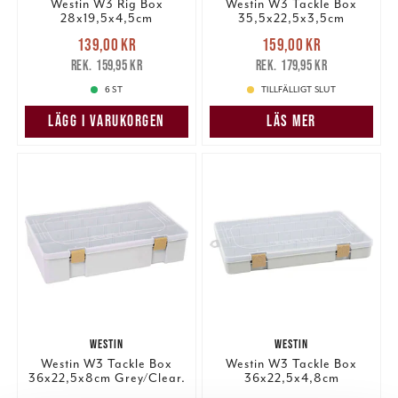
Westin W3 Rig Box
Westin W3 Tackle Box
28x19,5x4,5cm
35,5x22,5x3,5cm
Grey/Clear.
Grey/Clear.
Nuvarande pris
:
Nuvarande pris
:
139,00 kr
159,00 kr
139,00 kr
Tidigare pris
:
159,00 kr
Tidigare pris
:
159,95 kr
179,95 kr
159,95 kr
179,95 kr
6 ST
TILLFÄLLIGT SLUT
LÄGG I VARUKORGEN
LÄS MER
WESTIN
WESTIN
Westin W3 Tackle Box
Westin W3 Tackle Box
36x22,5x8cm Grey/Clear.
36x22,5x4,8cm
Grey/Clear.
Nuvarande pris
:
Nuvarande pris
: