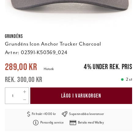
Grundéns
Grundéns Icon Anchor Trucker Charcoal
Art nr:
02391-K50369_024
Nuvarande pris
:
289,00 kr
Tidigare pris
:
300,00 kr
289,00 kr
4
%
under rek. pris
Historik
300,00 kr
2 st
LÄGG I VARUKORGEN
Fri frakt >1000 kr
Supersnabba leveranser
Personlig service
Betala med Walley