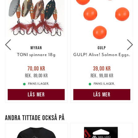
MYRAN
GULP
TONI spinnare 18g
GULP! Alive! Salmon Eggs.
Nuvarande pris
:
Nuvarande pris
:
70,00 kr
39,00 kr
70,00 kr
Tidigare pris
:
39,00 kr
Tidigare pris
:
89,00 kr
99,00 kr
89,00 kr
99,00 kr
FINNS I LAGER.
FINNS I LAGER.
LÄS MER
LÄS MER
ANDRA TITTADE OCKSÅ PÅ