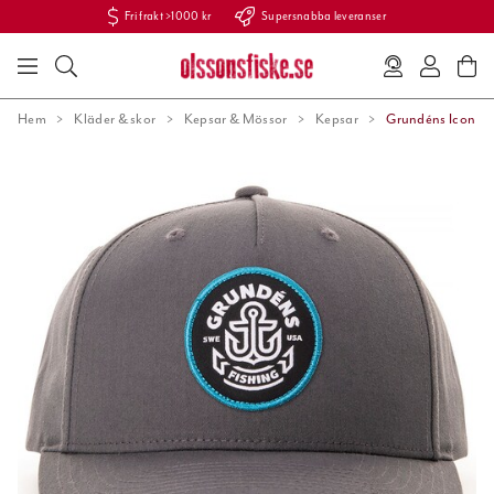
Fri frakt >1000 kr
Supersnabba leveranser
Hem
Kläder & skor
Kepsar & Mössor
Kepsar
Grundéns Icon An