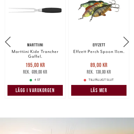
MARTTIINI
EFFZETT
Marttiini Kide Trancher
Effzett Perch Spoon 11cm.
Gaffel.
Nuvarande pris
:
Nuvarande pris
:
195,00 kr
89,00 kr
195,00 kr
Tidigare pris
:
89,00 kr
Tidigare pris
:
699,00 kr
138,00 kr
699,00 kr
138,00 kr
4 ST
TILLFÄLLIGT SLUT
LÄGG I VARUKORGEN
LÄS MER