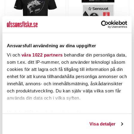
Ansvarsfull användning av dina uppgifter
FLADEN
MIKADO
Vi och
våra 1022 partners
behandlar din personliga data,
T-shirt Fighting Perch Black
Mikado Fastlockhake med
som t.ex. ditt IP-nummer, och använder teknologi såsom
lekande 10st.
Nuvarande pris
:
Nuvarande pris
:
cookies för att lagra och få tillgång till information på din
189,00 kr
19,00 kr
189,00 kr
Tidigare pris
:
19,00 kr
Tidigare pris
:
enhet för att kunna tillhandahålla personliga annonser och
279,00 kr
21,00 kr
279,00 kr
21,00 kr
innehåll, annons- och innehållsmätning, åskådarinsikter
FINNS I LAGER.
FINNS I LAGER.
och produktutveckling. Du kan själv välja vilka som får
LÄS MER
LÄS MER
använda din data och i vilka syften.
Med din tillåtelse skulle vi även vilja:
Samla in information om din geografiska plats som
Visa detaljer
kan ha en noggrannhet på upp till flera meter