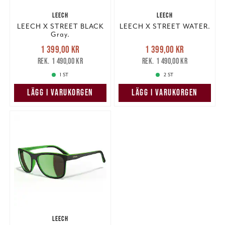
LEECH
LEECH
LEECH X STREET BLACK
LEECH X STREET WATER.
Gray.
Nuvarande pris
:
Nuvarande pris
:
1 399,00 kr
1 399,00 kr
1 399,00 kr
Tidigare pris
:
1 399,00 kr
Tidigare pris
:
1 490,00 kr
1 490,00 kr
1 490,00 kr
1 490,00 kr
1 ST
2 ST
LÄGG I VARUKORGEN
LÄGG I VARUKORGEN
LEECH