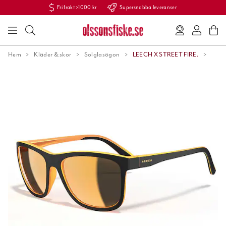
Fri frakt >1000 kr
Supersnabba leveranser
Hem
Kläder & skor
Solglasögon
LEECH X STREET FIRE.