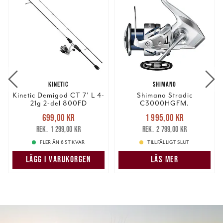
KINETIC
SHIMANO
Kinetic Demigod CT 7' L 4-
Shimano Stradic
21g 2-del 800FD
C3000HGFM.
Nuvarande pris
:
Nuvarande pris
:
699,00 kr
1 995,00 kr
699,00 kr
Tidigare pris
:
1 995,00 kr
Tidigare pris
:
1 299,00 kr
2 799,00 kr
1 299,00 kr
2 799,00 kr
FLER ÄN 6 ST KVAR
TILLFÄLLIGT SLUT
LÄGG I VARUKORGEN
LÄS MER