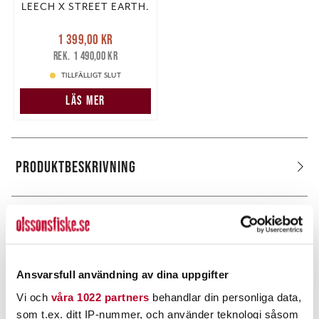
LEECH X STREET EARTH.
Nuvarande pris
:
1 399,00 kr
1 399,00 kr
Tidigare pris
:
1 490,00 kr
1 490,00 kr
TILLFÄLLIGT SLUT
LÄS MER
PRODUKTBESKRIVNING
POPULÄRT JUST NU
Ansvarsfull användning av dina uppgifter
Vi och
våra 1022 partners
behandlar din personliga data,
som t.ex. ditt IP-nummer, och använder teknologi såsom