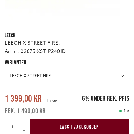
Leech
LEECH X STREET FIRE.
Art nr:
02675-XST_P2401D
VARIANTER
LEECH X STREET FIRE.
Nuvarande pris
:
1 399,00 kr
Tidigare pris
:
1 490,00 kr
1 399,00 kr
6
%
under rek. pris
Historik
1 490,00 kr
1 st
LÄGG I VARUKORGEN