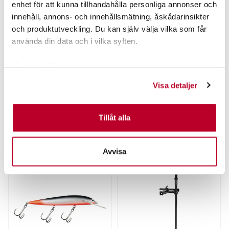
enhet för att kunna tillhandahålla personliga annonser och
2 799,00 kr
2 799,00 kr
innehåll, annons- och innehållsmätning, åskådarinsikter
2 ST
och produktutveckling. Du kan själv välja vilka som får
LÄGG I VARUKORGEN
använda din data och i vilka syften.
Med din tillåtelse skulle vi även vilja:
Samla in information om din geografiska plats som
PRODUKTBESKRIVNING
Visa detaljer
kan ha en noggrannhet på upp till flera meter
Identifiera din enhet genom att aktivt skanna den för
specifika kännetecken (fingeravtryck)
Tillåt alla
Ta reda på mer om hur dina personliga uppgifter
behandlas och ställ in dina preferenser i
detaljsektionen
.
POPULÄRT JUST NU
Avvisa
Du kan ändra eller dra tillbaka ditt samtycke när som
helst från cookie-förklaringen.
Vi använder enhetsidentifierare för att anpassa innehållet
och annonserna till användarna, tillhandahålla funktioner
för sociala medier och analysera vår trafik. Vi
vidarebefordrar även sådana identifierare och annan