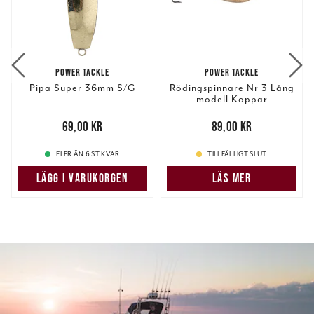
POWER TACKLE
POWER TACKLE
Pipa Super 36mm S/G
Rödingspinnare Nr 3 Lång
modell Koppar
Pris
:
69,00 kr
69,00 kr
Pris
:
89,00 kr
89,00 kr
FLER ÄN 6 ST KVAR
TILLFÄLLIGT SLUT
LÄGG I VARUKORGEN
LÄS MER