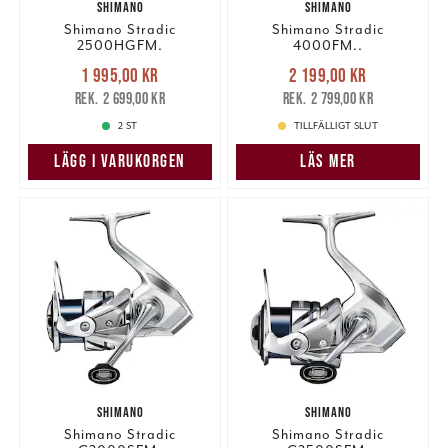
SHIMANO
SHIMANO
Shimano Stradic
Shimano Stradic
2500HGFM.
4000FM..
Nuvarande pris
:
Nuvarande pris
:
1 995,00 kr
2 199,00 kr
1 995,00 kr
Tidigare pris
:
2 199,00 kr
Tidigare pris
:
2 699,00 kr
2 799,00 kr
2 699,00 kr
2 799,00 kr
2 ST
TILLFÄLLIGT SLUT
LÄGG I VARUKORGEN
LÄS MER
SHIMANO
SHIMANO
Shimano Stradic
Shimano Stradic