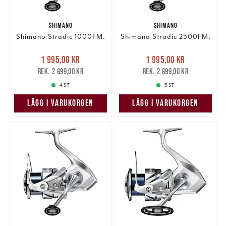
SHIMANO
SHIMANO
Shimano Stradic 1000FM.
Shimano Stradic 2500FM.
Nuvarande pris
:
Nuvarande pris
:
1 995,00 kr
1 995,00 kr
1 995,00 kr
Tidigare pris
:
1 995,00 kr
Tidigare pris
:
2 699,00 kr
2 699,00 kr
2 699,00 kr
2 699,00 kr
4 ST
5 ST
LÄGG I VARUKORGEN
LÄGG I VARUKORGEN