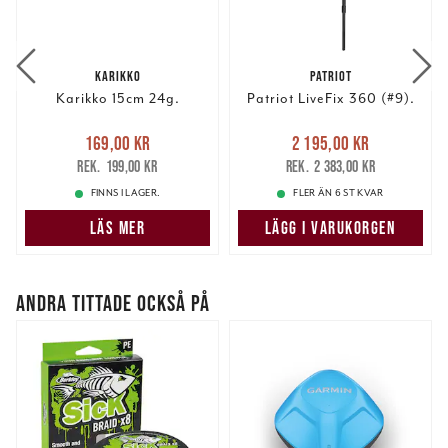
information från din enhet till de sociala medier och
annons- och analysföretag som vi samarbetar med.
Dessa kan i sin tur kombinera informationen med annan
KARIKKO
PATRIOT
information som du har tillhandahållit eller som de har
Karikko 15cm 24g.
Patriot LiveFix 360 (#9).
samlat in när du har använt deras tjänster.
Nuvarande pris
:
Nuvarande pris
:
169,00 kr
2 195,00 kr
169,00 kr
Tidigare pris
:
2 195,00 kr
Tidigare pris
:
199,00 kr
2 383,00 kr
199,00 kr
2 383,00 kr
FINNS I LAGER.
FLER ÄN 6 ST KVAR
LÄS MER
LÄGG I VARUKORGEN
ANDRA TITTADE OCKSÅ PÅ