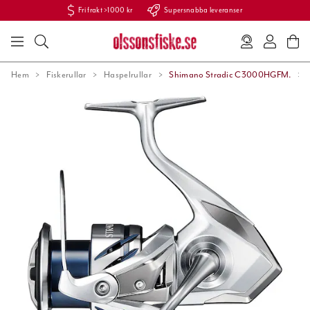
Fri frakt >1000 kr
Supersnabba leveranser
Hem
Fiskerullar
Haspelrullar
Shimano Stradic C3000HGFM.