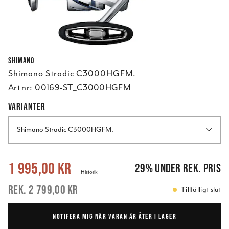
Shimano
Shimano Stradic C3000HGFM.
Art nr:
00169-ST_C3000HGFM
VARIANTER
Shimano Stradic C3000HGFM.
Nuvarande pris
:
1 995,00 kr
Tidigare pris
:
2 799,00 kr
1 995,00 kr
29
%
under rek. pris
Historik
2 799,00 kr
Tillfälligt slut
NOTIFERA MIG NÄR VARAN ÄR ÅTER I LAGER