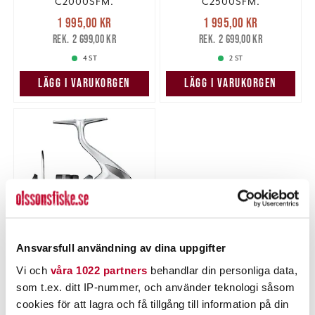
C2000SFM.
C2500SFM.
Nuvarande pris
:
Nuvarande pris
:
1 995,00 kr
1 995,00 kr
1 995,00 kr
Tidigare pris
:
1 995,00 kr
Tidigare pris
:
2 699,00 kr
2 699,00 kr
2 699,00 kr
2 699,00 kr
4 ST
2 ST
LÄGG I VARUKORGEN
LÄGG I VARUKORGEN
Ansvarsfull användning av dina uppgifter
SHIMANO
Vi och
våra 1022 partners
behandlar din personliga data,
Shimano Stradic
som t.ex. ditt IP-nummer, och använder teknologi såsom
C3000FM.
Nuvarande pris
:
cookies för att lagra och få tillgång till information på din
1 995,00 kr
1 995,00 kr
Tidigare pris
: