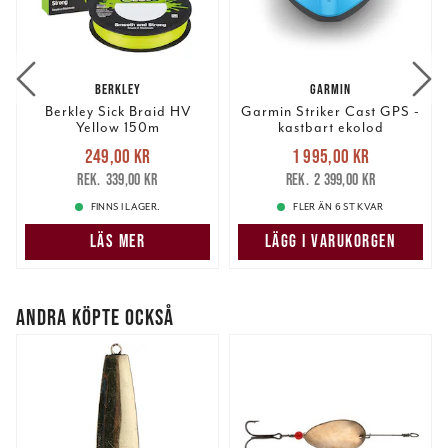
BERKLEY
GARMIN
Berkley Sick Braid HV
Garmin Striker Cast GPS -
Yellow 150m
kastbart ekolod
Nuvarande pris
:
Nuvarande pris
:
249,00 kr
1 995,00 kr
249,00 kr
Tidigare pris
:
1 995,00 kr
Tidigare pris
:
339,00 kr
2 399,00 kr
339,00 kr
2 399,00 kr
FINNS I LAGER.
FLER ÄN 6 ST KVAR
LÄS MER
LÄGG I VARUKORGEN
ANDRA KÖPTE OCKSÅ