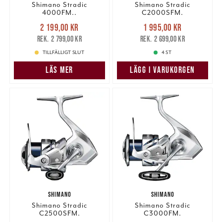
Shimano Stradic
Shimano Stradic
4000FM..
C2000SFM.
Nuvarande pris
:
Nuvarande pris
:
2 199,00 kr
1 995,00 kr
2 199,00 kr
Tidigare pris
:
1 995,00 kr
Tidigare pris
:
2 799,00 kr
2 699,00 kr
2 799,00 kr
2 699,00 kr
TILLFÄLLIGT SLUT
4 ST
LÄS MER
LÄGG I VARUKORGEN
SHIMANO
SHIMANO
Shimano Stradic
Shimano Stradic
C2500SFM.
C3000FM.