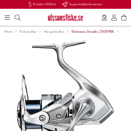
Fri frakt >1000 kr
Supersnabba leveranser
Hem
Fiskerullar
Haspelrullar
Shimano Stradic 2500FM.