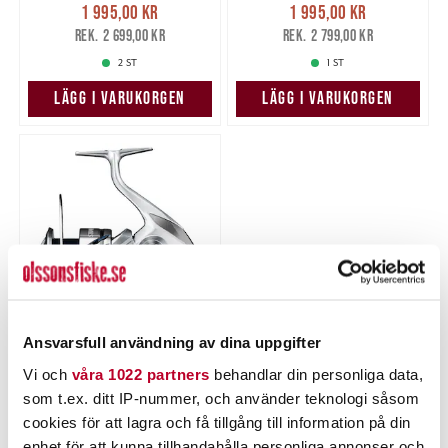
Nuvarande pris
:
Nuvarande pris
:
1 995,00 kr
1 995,00 kr
1 995,00 kr
Tidigare pris
:
1 995,00 kr
Tidigare pris
:
2 699,00 kr
2 799,00 kr
2 699,00 kr
2 799,00 kr
2 ST
1 ST
LÄGG I VARUKORGEN
LÄGG I VARUKORGEN
Ansvarsfull användning av dina uppgifter
SHIMANO
Shimano Stradic
Vi och
våra 1022 partners
behandlar din personliga data,
C3000HGFM.
som t.ex. ditt IP-nummer, och använder teknologi såsom
Nuvarande pris
:
1 995,00 kr
cookies för att lagra och få tillgång till information på din
1 995,00 kr
Tidigare pris
:
2 799,00 kr
2 799,00 kr
enhet för att kunna tillhandahålla personliga annonser och