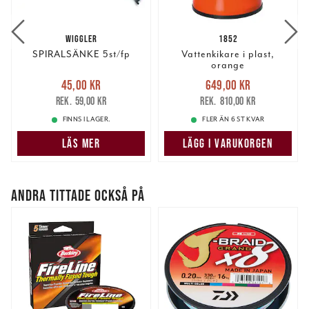
information från din enhet till de sociala medier och
annons- och analysföretag som vi samarbetar med.
WIGGLER
1852
Dessa kan i sin tur kombinera informationen med annan
SPIRALSÄNKE 5st/fp
Vattenkikare i plast,
information som du har tillhandahållit eller som de har
orange
samlat in när du har använt deras tjänster.
Nuvarande pris
:
Nuvarande pris
:
45,00 kr
649,00 kr
45,00 kr
Tidigare pris
:
649,00 kr
Tidigare pris
:
59,00 kr
810,00 kr
59,00 kr
810,00 kr
FINNS I LAGER.
FLER ÄN 6 ST KVAR
LÄS MER
LÄGG I VARUKORGEN
ANDRA TITTADE OCKSÅ PÅ