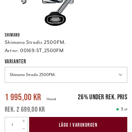
Shimano
Shimano Stradic 2500FM.
Art nr:
00169-ST_2500FM
VARIANTER
Shimano Stradic 2500FM.
Nuvarande pris
:
1 995,00 kr
Tidigare pris
:
2 699,00 kr
1 995,00 kr
26
%
under rek. pris
Historik
2 699,00 kr
5 st
LÄGG I VARUKORGEN