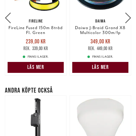
FIRELINE
DAIWA
FireLine Fused 150m 8tråd
Daiwa J-Braid Grand X8
Fl. Green
Multicolor 300m/fp
Nuvarande pris
:
Nuvarande pris
:
239,00 kr
349,00 kr
239,00 kr
Tidigare pris
:
349,00 kr
Tidigare pris
:
339,00 kr
449,00 kr
339,00 kr
449,00 kr
FINNS I LAGER.
FINNS I LAGER.
LÄS MER
LÄS MER
ANDRA KÖPTE OCKSÅ