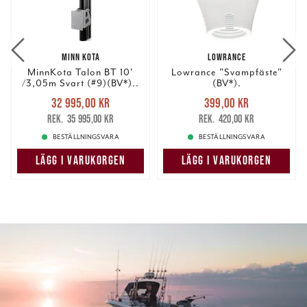
MINN KOTA
LOWRANCE
MinnKota Talon BT 10'
Lowrance "Svampfäste"
/3,05m Svart (#9)(BV*)..
(BV*).
Nuvarande pris
:
Nuvarande pris
:
32 995,00 kr
399,00 kr
32 995,00 kr
Tidigare pris
:
399,00 kr
Tidigare pris
:
35 995,00 kr
420,00 kr
35 995,00 kr
420,00 kr
BESTÄLLNINGSVARA
BESTÄLLNINGSVARA
LÄGG I VARUKORGEN
LÄGG I VARUKORGEN