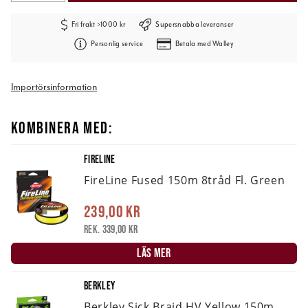
Fri frakt >1000 kr
Supersnabba leveranser
Personlig service
Betala med Walley
Importörsinformation
KOMBINERA MED:
FIRELINE
FireLine Fused 150m 8tråd Fl. Green
239,00 kr
Rek. 339,00 kr
LÄS MER
BERKLEY
Berkley Sick Braid HV Yellow 150m