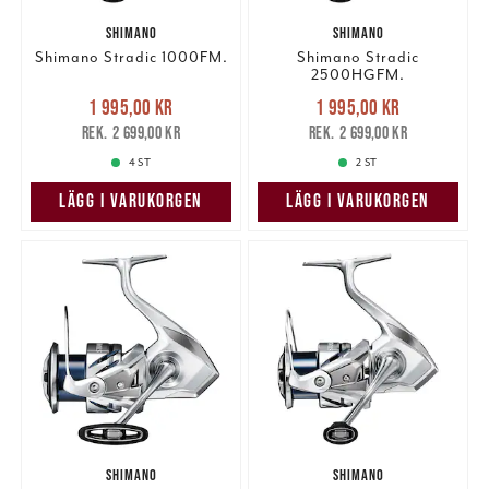
SHIMANO
SHIMANO
Shimano Stradic 1000FM.
Shimano Stradic
2500HGFM.
Nuvarande pris
:
Nuvarande pris
:
1 995,00 kr
1 995,00 kr
1 995,00 kr
Tidigare pris
:
1 995,00 kr
Tidigare pris
:
2 699,00 kr
2 699,00 kr
2 699,00 kr
2 699,00 kr
4 ST
2 ST
LÄGG I VARUKORGEN
LÄGG I VARUKORGEN
SHIMANO
SHIMANO