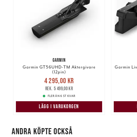
GARMIN
Garmin GT56UHD-TM Aktergivare
Garmin Li
(12pin)
Nuvarande pris
:
4 295,00 kr
4 295,00 kr
Tidigare pris
:
28 99
5 499,00 kr
5 499,00 kr
FLER ÄN 6 ST KVAR
LÄGG I VARUKORGEN
ANDRA KÖPTE OCKSÅ