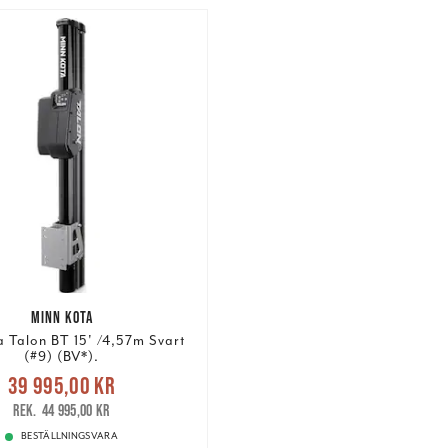
MINN KOTA
 Talon BT 15' /4,57m Svart
(#9) (BV*).
Nuvarande pris
:
39 995,00 kr
5,00 kr
Tidigare pris
:
44 995,00 kr
44 995,00 kr
BESTÄLLNINGSVARA