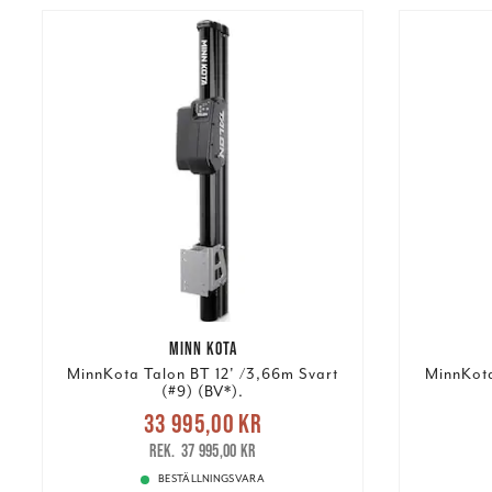
MINN KOTA
MinnKota Talon BT 12' /3,66m Svart
MinnKota
(#9) (BV*).
Nuvarande pris
:
33 995,00 kr
33 995,00 kr
Tidigare pris
:
39 99
37 995,00 kr
37 995,00 kr
BESTÄLLNINGSVARA