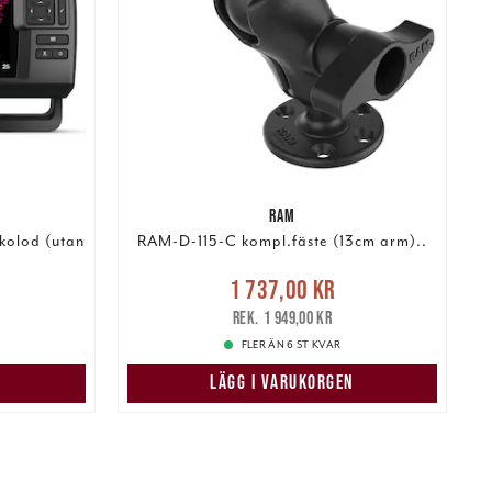
RAM
kolod (utan
RAM-D-115-C kompl.fäste (13cm arm)..
:
Nuvarande pris
:
1 737,00 kr
 pris
:
1 737,00 kr
Tidigare pris
:
1 949,00 kr
1 949,00 kr
FLER ÄN 6 ST KVAR
N
LÄGG I VARUKORGEN