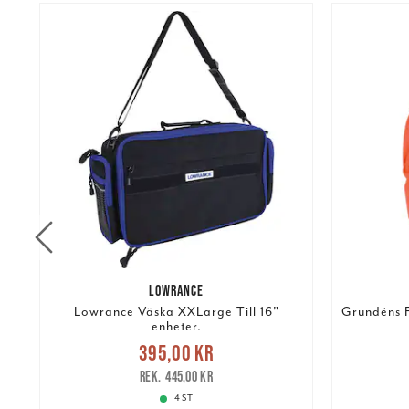
LOWRANCE
Lowrance Väska XXLarge Till 16"
Grundéns F
enheter.
re
Nuvarande pris
:
395,00 kr
1 19
395,00 kr
Tidigare pris
:
445,00 kr
445,00 kr
4 ST