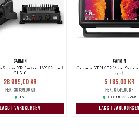
GARMIN
GARMIN
veScope XR System LVS62 med
Garmin STRIKER Vivid 9sv - e
GLS10
giv)
Nuvarande pris
:
Nuvarande pris
28 995,00 kr
5 185,00 kr
5,00 kr
Tidigare pris
:
5 185,00 kr
Tidigare
36 699,00 kr
6 049,00 kr
36 699,00 kr
6 049,00 kr
4 ST
FLER ÄN 6 ST KVAR
LÄGG I VARUKORGEN
LÄGG I VARUKORGE