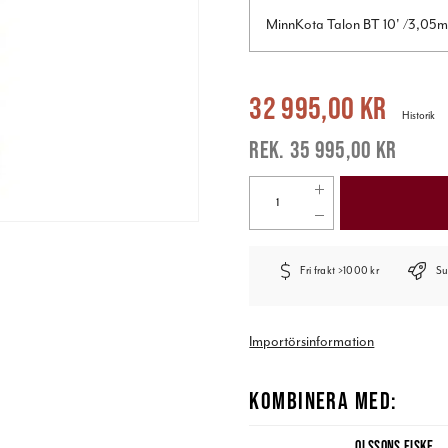
MinnKota Talon BT 10' /3,05m 
Nuvarande pris
:
32 995,00 kr
Tidigar
32 995,00 kr
Historik
35 995,00 kr
Fri frakt >1000 kr
Su
Importörsinformation
KOMBINERA MED:
OLSSONS FISKE