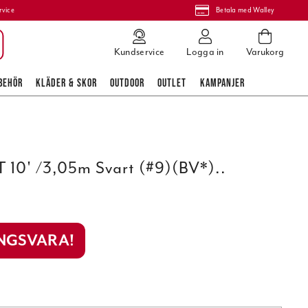
rvice
Betala med Walley
Kundservice
Logga in
Varukorg
BEHÖR
KLÄDER & SKOR
OUTDOOR
OUTLET
KAMPANJER
 10' /3,05m Svart (#9)(BV*)..
INGSVARA!