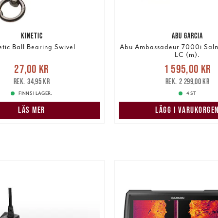
KINETIC
ABU GARCIA
etic Ball Bearing Swivel
Abu Ambassadeur 7000i Salm
LC (m).
Nuvarande pris
e pris
:
27,00 kr
Tidigare
27,00 kr
1 595,00 kr
1 595,00 kr
Tidigare
pris
:
34,95 kr
34,95 kr
2 299,00 kr
2 299,00 kr
FINNS I LAGER.
4 ST
LÄS MER
LÄGG I VARUKORGE