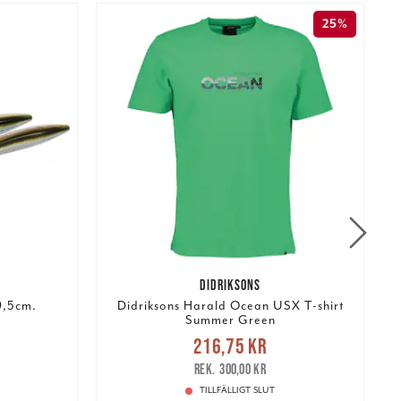
25%
DIDRIKSONS
9,5cm.
Didriksons Harald Ocean USX T-shirt
Summer Green
r
Tidigare
Nuvarande pris
:
216,75 kr
P
216,75 kr
Tidigare pris
:
300,00 kr
300,00 kr
TILLFÄLLIGT SLUT