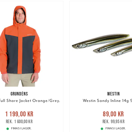
GRUNDÉNS
WESTIN
ull Share Jacket Orange/Grey.
Westin Sandy Inline 14g 
Nuvarande pris
:
Nuvarande pris
:
89,00 k
1 199,00 kr
89,00 kr
9,00 kr
Tidigare pris
:
pris
:
99,95 kr
1 600,00 kr
99,95 kr
1 600,00 kr
FINNS I LAGER.
FINNS I LAGER.