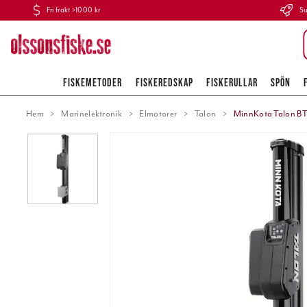
Fri frakt >1000 kr
Su
FISKEMETODER
FISKEREDSKAP
FISKERULLAR
SPÖN
Hem
Marinelektronik
Elmotorer
Talon
MinnKota Talon BT 