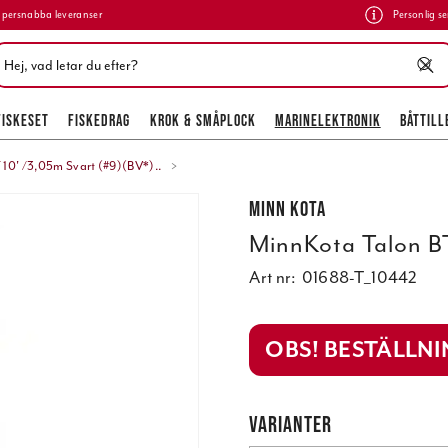
persnabba leveranser
Personlig se
FISKESET
FISKEDRAG
KROK & SMÅPLOCK
MARINELEKTRONIK
BÅTTILL
10' /3,05m Svart (#9)(BV*)..
Minn Kota
MinnKota Talon BT
Art nr:
01688-T_10442
OBS! BESTÄLLN
VARIANTER