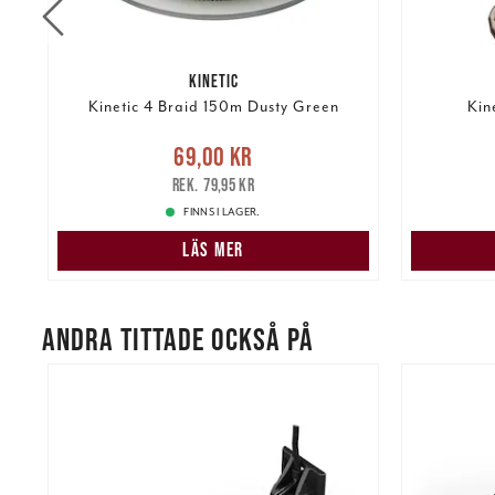
KINETIC
Kinetic 4 Braid 150m Dusty Green
Kin
Nuvarande pris
:
69,00 kr
Tidigare
Nuvarand
69,00 kr
kr
pris
:
79,95 kr
79,95 kr
FINNS I LAGER.
LÄS MER
ANDRA TITTADE OCKSÅ PÅ