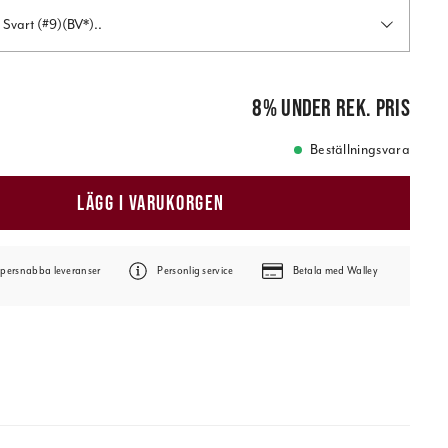
Svart (#9)(BV*)..
e pris
:
35 995,00 kr
8
%
under rek. pris
Beställningsvara
LÄGG I VARUKORGEN
persnabba leveranser
Personlig service
Betala med Walley