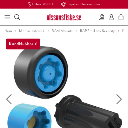
Fri frakt >1000 kr
Supersnabba leveranser
Hem
Marinelektronik
RAM Mounts
RAP Pin-Lock Security
RA
Kundklubbpris!