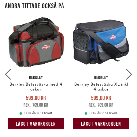
ANDRA TITTADE OCKSÅ PÅ
BERKLEY
BERKLEY
Berkley Betesväska med 4
Berkley Betesväska XL inkl
askar
4 askar
Nuvarande pris
:
Nuvarande pris
:
599,00 kr
599,00 kr
599,00 kr
Tidigare pris
:
599,00 kr
Tidigare pris
:
769,00 kr
769,00 kr
769,00 kr
769,00 kr
FLER ÄN 6 ST KVAR
FLER ÄN 6 ST KVAR
LÄGG I VARUKORGEN
LÄGG I VARUKORGEN