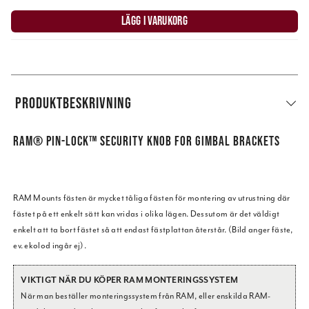
LÄGG I VARUKORG
PRODUKTBESKRIVNING
RAM® PIN-LOCK™ SECURITY KNOB FOR GIMBAL BRACKETS
RAM Mounts fästen är mycket tåliga fästen för montering av utrustning där
fästet på ett enkelt sätt kan vridas i olika lägen. Dessutom är det väldigt
enkelt att ta bort fästet så att endast fästplattan återstår. (Bild anger fäste,
ev. ekolod ingår ej).
VIKTIGT NÄR DU KÖPER RAM MONTERINGSSYSTEM
När man beställer monteringssystem från RAM, eller enskilda RAM-