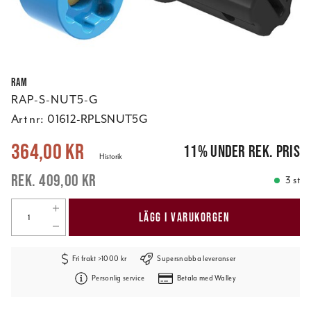
RAM
RAP-S-NUT5-G
Art nr:
01612-RPLSNUT5G
Nuvarande pris
:
364,00 kr
Tidigare pris
:
409,00 kr
364,00 kr
11
%
under rek. pris
Historik
409,00 kr
3 st
LÄGG I VARUKORGEN
Fri frakt >1000 kr
Supersnabba leveranser
Personlig service
Betala med Walley