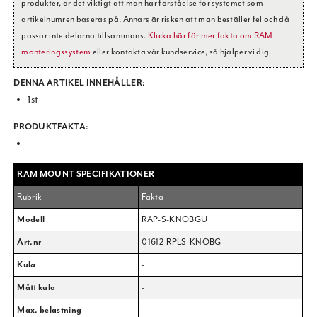
produkter, är det viktigt att man har förståelse för systemet som
artikelnumren baseras på. Annars är risken att man beställer fel och då
passar inte delarna tillsammans.
Klicka här för mer fakta om RAM
monteringssystem
eller kontakta vår kundservice, så hjälper vi dig.
DENNA ARTIKEL INNEHÅLLER:
1st
PRODUKTFAKTA:
RAM MOUNT SPECIFIKATIONER
Rubrik
Fakta
Modell
RAP-S-KNOBGU
Art.nr
01612-RPLS-KNOBG
Kula
-
Mått kula
-
Max. belastning
-