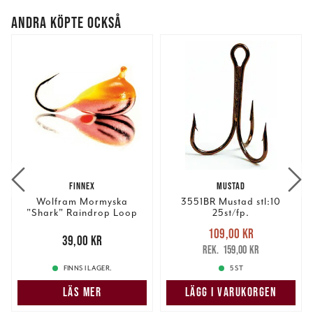
ANDRA KÖPTE OCKSÅ
FINNEX
MUSTAD
Wolfram Mormyska
3551BR Mustad stl:10
"Shark" Raindrop Loop
25st/fp.
6mm.
Nuvarande pris
:
109,00 kr
Pris
:
39,00 kr
39,00 kr
109,00 kr
Tidigare pris
:
159,00 kr
159,00 kr
FINNS I LAGER.
5 ST
LÄS MER
LÄGG I VARUKORGEN