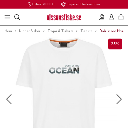
Fri frakt >1000 kr
Supersnabba leveranser
Hem
Kläder & skor
Tröjor & T-shirts
T-shirts
Didriksons Haral
25%