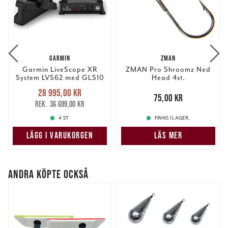
vidarebefordrar även sådana identifierare och annan
information från din enhet till de sociala medier och
annons- och analysföretag som vi samarbetar med.
Dessa kan i sin tur kombinera informationen med annan
information som du har tillhandahållit eller som de har
GARMIN
ZMAN
samlat in när du har använt deras tjänster.
Garmin LiveScope XR
ZMAN Pro Shroomz Ned
System LVS62 med GLS10
Head 4st.
Nuvarande pris
:
28 995,00 kr
28 995,00 kr
Tidigare pris
:
Pris
:
75,00 kr
75,00 kr
36 699,00 kr
36 699,00 kr
4 ST
FINNS I LAGER.
LÄGG I VARUKORGEN
LÄS MER
ANDRA KÖPTE OCKSÅ