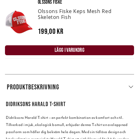
OLSSONS FISKE
Olssons Fiske Keps Mesh Red
Skeleton Fish
199,00 kr
LÄGG I VARUKORG
PRODUKTBESKRIVNING
DIDRIKSONS HARALD T-SHIRT
Didriksons Harald T-shirt – en perfekt kombination av komfort och stil.
Tillverkad i mjuk, ekologisk bomull, erbjuder denna T-shirt en avslappnad
passform som håller dig bekväm hela dagen. Med sin tidlösa design och
högkvalitativa material är Harald T-shirt ett självklart val för både vardag