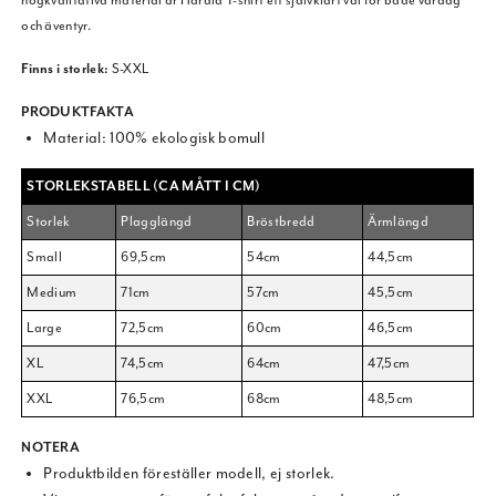
och äventyr.
Finns i storlek:
S-XXL
PRODUKTFAKTA
Material: 100% ekologisk bomull
STORLEKSTABELL (CA MÅTT I CM)
Storlek
Plagglängd
Bröstbredd
Ärmlängd
Small
69,5cm
54cm
44,5cm
Medium
71cm
57cm
45,5cm
Large
72,5cm
60cm
46,5cm
XL
74,5cm
64cm
47,5cm
XXL
76,5cm
68cm
48,5cm
NOTERA
Produktbilden föreställer modell, ej storlek.