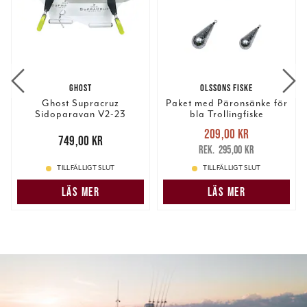
GHOST
OLSSONS FISKE
Ghost Supracruz
Paket med Päronsänke för
Sidoparavan V2-23
bla Trollingfiske
Medium 1 Par
Nuvarande pris
:
209,00 kr
Pris
:
749,00 kr
749,00 kr
209,00 kr
Tidigare pris
:
295,00 kr
295,00 kr
TILLFÄLLIGT SLUT
TILLFÄLLIGT SLUT
LÄS MER
LÄS MER