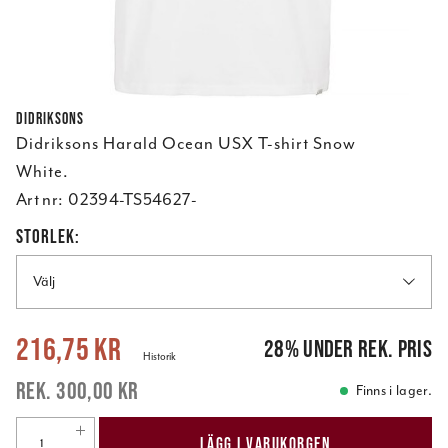
Didriksons
Didriksons Harald Ocean USX T-shirt Snow
White.
Art nr:
02394-TS54627-
STORLEK:
Välj
Nuvarande pris
:
216,75 kr
Tidigare pris
:
300,00 kr
216,75 kr
28
%
under rek. pris
Historik
300,00 kr
Finns i lager.
LÄGG I VARUKORGEN