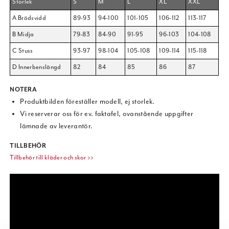
Storlek
S
M
L
XL
XXL
A Brödsvidd
89-93
94-100
101-105
106-112
113-117
B Midja
79-83
84-90
91-95
96-103
104-108
C Stuss
93-97
98-104
105-108
109-114
115-118
D Innerbenslängd
82
84
85
86
87
NOTERA
Produktbilden föreställer modell, ej storlek.
Vi reserverar oss för ev. faktafel, ovanstående uppgifter
lämnade av leverantör.
TILLBEHÖR
Tillbehör till kläder och skor >>