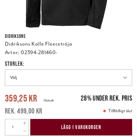
Didriksons
Didriksons Kalle Fleecetröja
Art nr:
02394-281460-
STORLEK:
Välj
Nuvarande pris
:
359,25 kr
Tidigare pris
:
499,00 kr
359,25 kr
28
%
under rek. pris
Historik
499,00 kr
Tillfälligt slut
LÄGG I VARUKORGEN