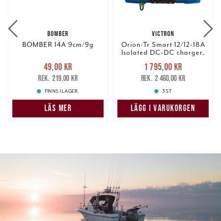
BOMBER
VICTRON
BOMBER 14A 9cm/9g
Orion-Tr Smart 12/12-18A
Isolated DC-DC charger.
Nuvarande pris
:
Nuvarande pris
:
49,00 kr
1 795,00 kr
49,00 kr
Tidigare pris
:
1 795,00 kr
Tidigare pris
:
219,00 kr
2 460,00 kr
219,00 kr
2 460,00 kr
FINNS I LAGER.
3 ST
LÄS MER
LÄGG I VARUKORGEN