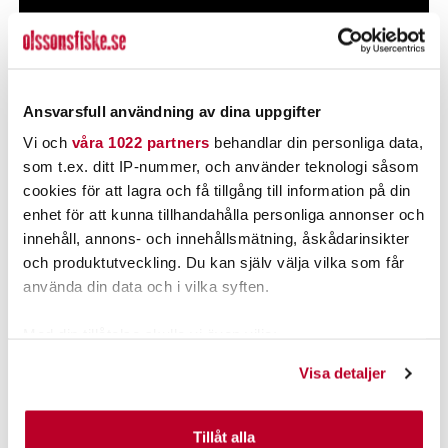
Ansvarsfull användning av dina uppgifter
Vi och
våra 1022 partners
behandlar din personliga data,
som t.ex. ditt IP-nummer, och använder teknologi såsom
cookies för att lagra och få tillgång till information på din
enhet för att kunna tillhandahålla personliga annonser och
innehåll, annons- och innehållsmätning, åskådarinsikter
POPULÄRT JUST NU
och produktutveckling. Du kan själv välja vilka som får
använda din data och i vilka syften.
Med din tillåtelse skulle vi även vilja:
Samla in information om din geografiska plats som
Visa detaljer
kan ha en noggrannhet på upp till flera meter
Identifiera din enhet genom att aktivt skanna den för
specifika kännetecken (fingeravtryck)
Tillåt alla