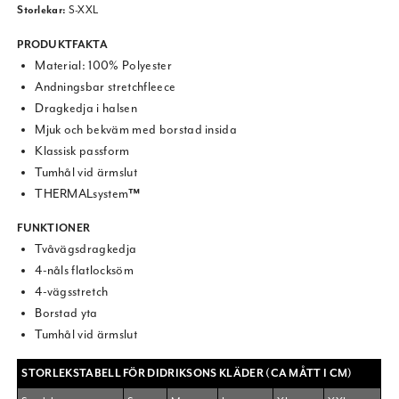
Storlekar:
S-XXL
PRODUKTFAKTA
Material: 100% Polyester
Andningsbar stretchfleece
Dragkedja i halsen
Mjuk och bekväm med borstad insida
Klassisk passform
Tumhål vid ärmslut
THERMALsystem
™
FUNKTIONER
Tvåvägsdragkedja
4-nåls flatlocksöm
4-vägsstretch
Borstad yta
Tumhål vid ärmslut
STORLEKSTABELL FÖR DIDRIKSONS KLÄDER (CA MÅTT I CM)