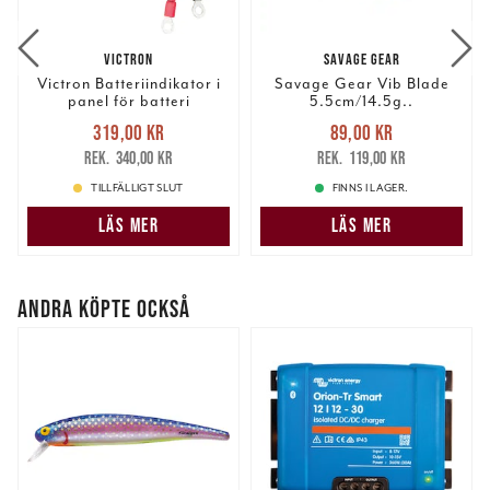
VICTRON
SAVAGE GEAR
Victron Batteriindikator i
Savage Gear Vib Blade
panel för batteri
5.5cm/14.5g..
Nuvarande pris
:
Nuvarande pris
:
319,00 kr
89,00 kr
319,00 kr
Tidigare pris
:
89,00 kr
Tidigare pris
:
340,00 kr
119,00 kr
340,00 kr
119,00 kr
TILLFÄLLIGT SLUT
FINNS I LAGER.
LÄS MER
LÄS MER
ANDRA KÖPTE OCKSÅ