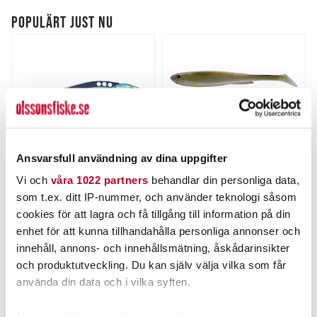
POPULÄRT JUST NU
Ansvarsfull användning av dina uppgifter
Vi och
våra 1022 partners
behandlar din personliga data,
STRIKE PRO
DAIWA
som t.ex. ditt IP-nummer, och använder teknologi såsom
Strike Pro Astro Vibe
Daiwa Slim Shad Y 135mm
cookies för att lagra och få tillgång till information på din
3,5cm 4,5g.
4st/fp
Nuvarande pris
:
Nuvarande pris
:
enhet för att kunna tillhandahålla personliga annonser och
95,00 kr
79,00 kr
95,00 kr
Tidigare pris
:
79,00 kr
Tidigare pris
:
innehåll, annons- och innehållsmätning, åskådarinsikter
119,00 kr
89,00 kr
119,00 kr
89,00 kr
och produktutveckling. Du kan själv välja vilka som får
FINNS I LAGER.
FINNS I LAGER.
använda din data och i vilka syften.
LÄS MER
LÄS MER
Med din tillåtelse skulle vi även vilja: