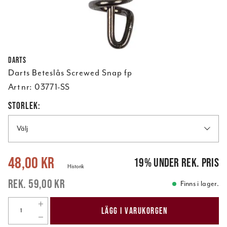
Darts
Darts Beteslås Screwed Snap fp
Art nr:
03771-SS
STORLEK:
Välj
Nuvarande pris
:
48,00 kr
Tidigare pris
:
59,00 kr
48,00 kr
19
%
under rek. pris
Historik
59,00 kr
Finns i lager.
LÄGG I VARUKORGEN