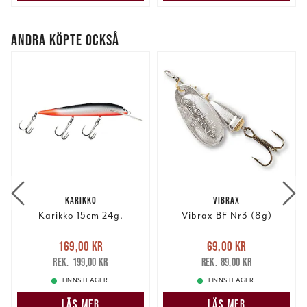
ANDRA KÖPTE OCKSÅ
KARIKKO
VIBRAX
Karikko 15cm 24g.
Vibrax BF Nr3 (8g)
Nuvarande pris
:
Nuvarande pris
:
169,00 kr
69,00 kr
169,00 kr
Tidigare pris
:
69,00 kr
Tidigare pris
:
199,00 kr
89,00 kr
199,00 kr
89,00 kr
FINNS I LAGER.
FINNS I LAGER.
LÄS MER
LÄS MER