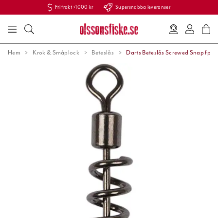
Fri frakt >1000 kr
Supersnabba leveranser
Hem
Krok & Småplock
Beteslås
Darts Beteslås Screwed Snap fp