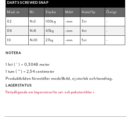
DARTS SCREWED SNAP
Mod. nr
Nr
Styrka
Mått
Antal/fp
Övrigt
02
Nr2
100kg
-mm
3st
-
06
Nr6
43kg
-mm
4st
-
10
Nr10
27kg
-mm
5st
-
NOTERA
1 fot ( ' ) = 0,3048 meter
1 tum ( " ) = 2,54 centimeter
Produktbilden föreställer modellbild, ej storlek och handtag.
LAGERSTATUS
Förtydligande om lagerstatus för set- och paketartiklar »