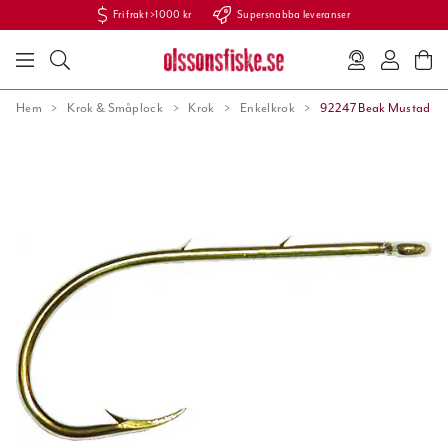
Fri frakt >1000 kr
Supersnabba leveranser
Hem
Krok & Småplock
Krok
Enkelkrok
92247 Beak Mustad As