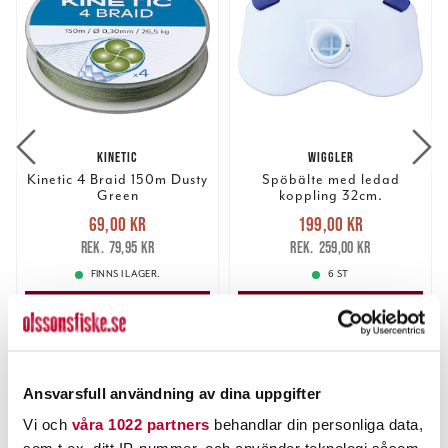
KINETIC
WIGGLER
Kinetic 4 Braid 150m Dusty
Spöbälte med ledad
Green
koppling 32cm.
Nuvarande pris
:
Nuvarande pris
:
69,00 kr
199,00 kr
69,00 kr
Tidigare pris
:
199,00 kr
Tidigare pris
:
79,95 kr
259,00 kr
79,95 kr
259,00 kr
FINNS I LAGER.
6 ST
LÄS MER
LÄGG I VARUKORGEN
ANDRA TITTADE OCKSÅ PÅ
Ansvarsfull användning av dina uppgifter
Vi och
våra 1022 partners
behandlar din personliga data,