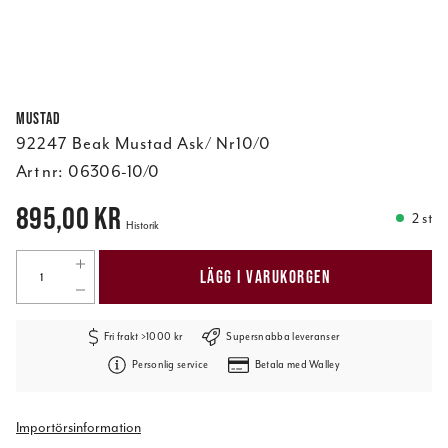
Mustad
92247 Beak Mustad Ask/ Nr10/0
Art nr:
06306-10/0
Pris
:
895,00 kr
895,00 kr
2 st
Historik
LÄGG I VARUKORGEN
Fri frakt >1000 kr
Supersnabba leveranser
Personlig service
Betala med Walley
Importörsinformation